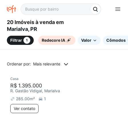
20 Imóveis à venda em
Marialva, PR
Filtrar
Redecore IA
Valor
Cômodos
1
Ordenar por:
Mais relevante
Casa
R$ 1.395.000
R. Gastão Vidigal, Marialva
285.00
m²
1
Ver contato