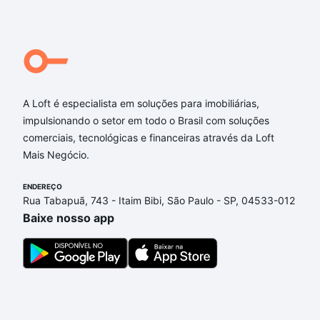
Qual o preço de Imóveis à venda em Marialva, PR?
Aqui na Loft temos a oferta ideal para você, com
Imóveis à venda em Marialva, PR que custam a
partir de R$ 0 e com nossas opções de
A Loft é especialista em soluções para imobiliárias,
financiamento imobiliário as parcelas podem se
impulsionando o setor em todo o Brasil com soluções
adequar ao seu orçamento. Se ainda tem alguma
comerciais, tecnológicas e financeiras através da Loft
dúvida dos custos envolvidos no processo de
Mais Negócio.
compra, veja em nosso portal
quanto custa comprar
um apartamento
e conte com a gente para comprar
ENDEREÇO
o imóvel dos seus sonhos com segurança e
Rua Tabapuã, 743 - Itaim Bibi, São Paulo - SP, 04533-012
conforto. Loft, com você até as chaves.
Baixe nosso app