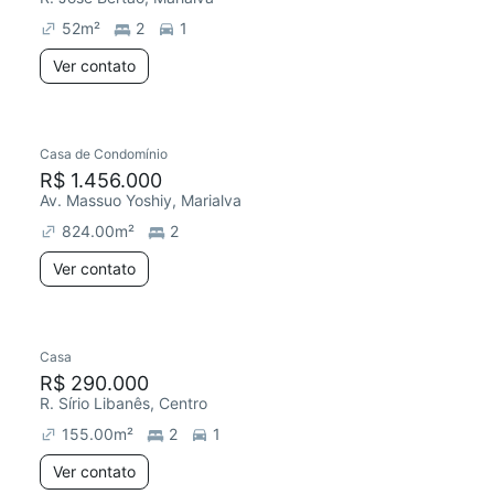
52
m²
2
1
Ver contato
Casa de Condomínio
Chegou há 7 dias
R$ 1.456.000
Av. Massuo Yoshiy, Marialva
824.00
m²
2
Ver contato
Casa
Redecorar
Chegou este mês
R$ 290.000
R. Sírio Libanês, Centro
155.00
m²
2
1
Ver contato