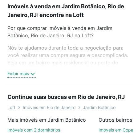
Imóveis à venda em Jardim Botânico, Rio de
Janeiro, RJ: encontre na Loft
Por que comprar Imóveis à venda em Jardim
Botânico, Rio de Janeiro, RJ na Loft?
Nós te ajudamos durante toda a negociação para
você realizar uma compra segura e descomplicada.
Seja em um bairro mais residencial ou perto do
trabalho e do metrô, aqui você vai encontrar a
Exibir mais
oferta ideal de Imóveis à venda em Jardim
Botânico, Rio de Janeiro, RJ para conquistar seu
sonho. Agende uma visita presencial ou por
Continue suas buscas em Rio de Janeiro, RJ
videochamada, é grátis, sem compromisso e você
ainda conta com mais de 46 mil corretores e
Loft
Imóveis em Rio de Janeiro
Jardim Botânico
imobiliárias te ajudando na compra, venda ou troca
Mais imóveis em Jardim Botânico
de imóveis.
Imóveis com 2 dormitórios
Imóveis em Copac
Como escolher um imóvel?