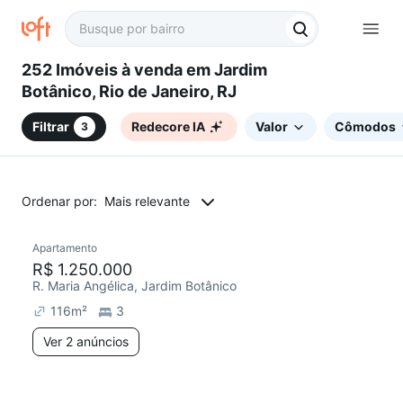
252 Imóveis à venda em Jardim
Botânico, Rio de Janeiro, RJ
Filtrar
Redecore IA
Valor
Cômodos
3
Ordenar por:
Mais relevante
2 anúncios
Apartamento
R$ 1.250.000
R. Maria Angélica, Jardim Botânico
116
m²
3
Ver 2 anúncios
2 anúncios