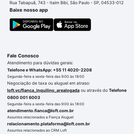
Rua Tabapuã, 743 - Itaim Bibi, São Paulo - SP, 04533-012
processo de compra, veja em nosso portal
quanto
Baixe nosso app
custa comprar um apartamento
e conte com a
gente para comprar o imóvel dos seus sonhos com
segurança e conforto. Loft, com você até as
chaves.
Fale Conosco
Atendimento para dúvidas gerais:
Telefone e WhatsApp: +55 11 4020-2208
Segunda-feira a sexta-feira das 9:00 às 18:00
Negociação de taxa ou aluguel em atraso:
loft.vc/fianca_inquilino_arealogada
ou através do
Telefone
0800 001 6003
Segunda-feira a sexta-feira das 9:00 às 18:00
atendimento.fianca@loft.com.br
Assuntos relacionados a Fiança Aluguel
relacionamento.plataforma@loft.com.br
Assuntos relacionados ao CRM Loft