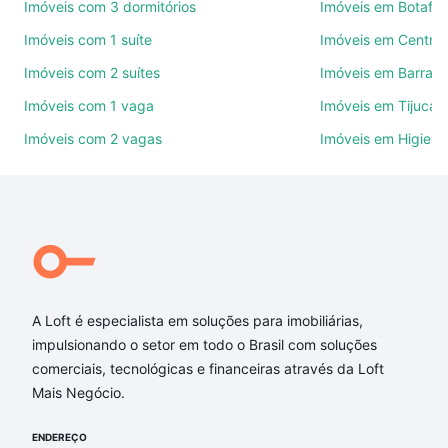
Imóveis com 3 dormitórios
Imóveis em Botafo
Use barra de busca no topo para pesquisar por
Imóveis com 1 suíte
Imóveis em Centro
ruas, bairros e até condomínios favoritos. Você
Imóveis com 2 suítes
Imóveis em Barra d
também pode usar os filtros como quantidade de
quartos, suítes, com ou sem vaga de garagem para
Imóveis com 1 vaga
Imóveis em Tijuca
combinar perfeitamente com o preço, metragem e
Imóveis com 2 vagas
Imóveis em Higienó
comodidades, como piscina, academia, salão de
festas ou área verde e encontrar Imóveis à venda
em Jardim Botânico, Rio de Janeiro, RJ ideal para
você na Loft.
Qual o preço de Imóveis à venda em Jardim
Botânico, Rio de Janeiro, RJ?
A Loft é especialista em soluções para imobiliárias,
Aqui na Loft temos a oferta ideal para você, com
impulsionando o setor em todo o Brasil com soluções
Imóveis à venda em Jardim Botânico, Rio de
comerciais, tecnológicas e financeiras através da Loft
Janeiro, RJ que custam a partir de R$ 0 e com
Mais Negócio.
nossas opções de financiamento imobiliário as
parcelas podem se adequar ao seu orçamento. Se
ENDEREÇO
ainda tem alguma dúvida dos custos envolvidos no