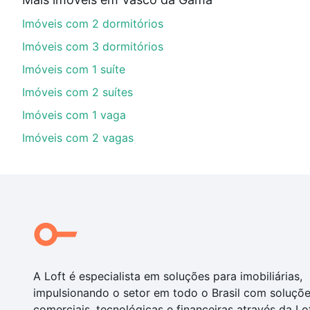
Aqui na Loft temos a oferta ideal para você, com Imó
Imóveis com 2 dormitórios
opções de financiamento imobiliário as parcelas pod
veja em nosso portal
quanto custa comprar um apart
Imóveis com 3 dormitórios
até as chaves.
Imóveis com 1 suíte
Imóveis com 2 suítes
Imóveis com 1 vaga
Imóveis com 2 vagas
A Loft é especialista em soluções para imobiliárias,
impulsionando o setor em todo o Brasil com soluçõ
comerciais, tecnológicas e financeiras através da Lo