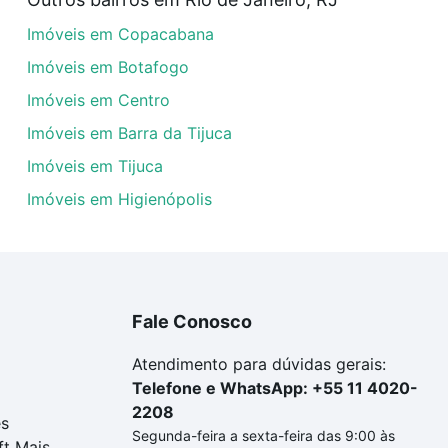
veis com 2 suites à venda em Vasco da Gama, Rio de Janei
Imóveis em Copacabana
em se adequar ao seu orçamento. Se ainda tem alguma dúv
amento
e conte com a gente para comprar o imóvel dos se
Imóveis em Botafogo
Imóveis em Centro
Imóveis em Barra da Tijuca
Imóveis em Tijuca
Imóveis em Higienópolis
Fale Conosco
Atendimento para dúvidas gerais:
Telefone e WhatsApp: +55 11 4020-
2208
es
Segunda-feira a sexta-feira das 9:00 às
ft Mais