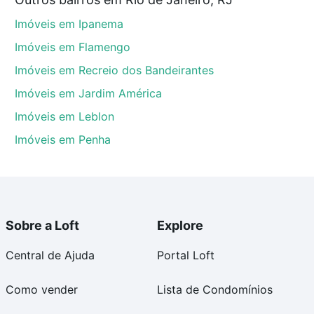
ro, RJ que custam a partir de R$ 0 e com nossas
Imóveis em Ipanema
ida dos custos envolvidos no processo de compra,
us sonhos com segurança e conforto. Loft, com você
Imóveis em Flamengo
Imóveis em Recreio dos Bandeirantes
Imóveis em Jardim América
Imóveis em Leblon
Imóveis em Penha
Sobre a Loft
Explore
Central de Ajuda
Portal Loft
Como vender
Lista de Condomínios