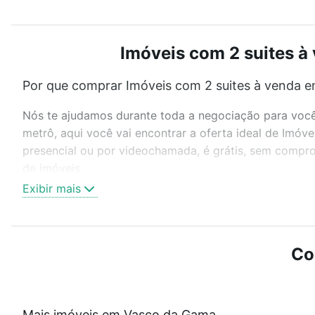
Imóveis com 2 suites à
Por que comprar Imóveis com 2 suites à venda e
Nós te ajudamos durante toda a negociação para você 
metrô, aqui você vai encontrar a oferta ideal de Imóv
presencial ou por videochamada, é grátis, sem compro
de imóveis.
Exibir mais
Como escolher um imóvel?
Use barra de busca no topo para pesquisar por ruas, 
ou sem vaga de garagem para combinar perfeitamente 
Co
Imóveis com 2 suites à venda em Vasco da Gama, Rio d
Qual o preço de Imóveis com 2 suites à venda e
Mais imóveis em Vasco da Gama