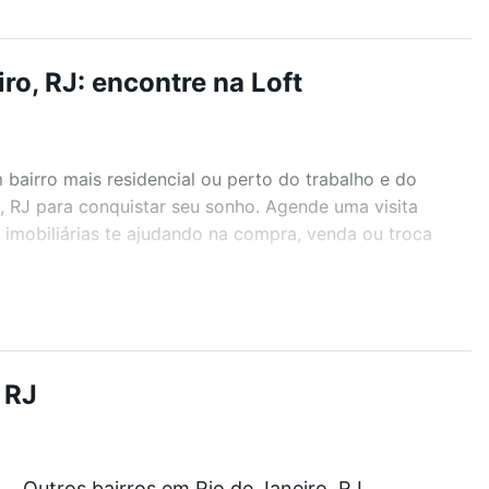
o, RJ: encontre na Loft
airro mais residencial ou perto do trabalho e do
, RJ para conquistar seu sonho. Agende uma visita
imobiliárias te ajudando na compra, venda ou troca
r os filtros como quantidade de quartos, suítes, com
demia, salão de festas ou área verde e encontrar
 RJ
Outros bairros em Rio de Janeiro, RJ