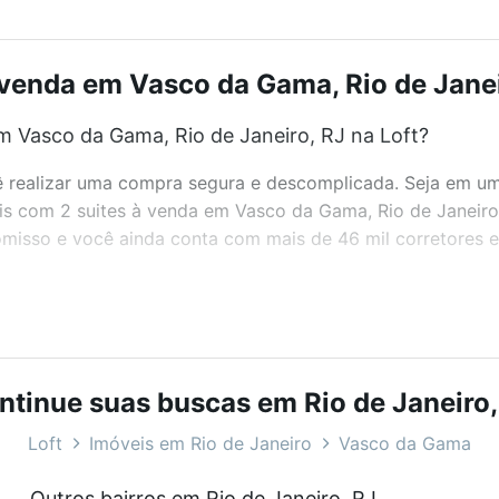
 venda em Vasco da Gama, Rio de Janeir
m Vasco da Gama, Rio de Janeiro, RJ na Loft?
realizar uma compra segura e descomplicada. Seja em um b
eis com 2 suites à venda em Vasco da Gama, Rio de Janeiro
misso e você ainda conta com mais de 46 mil corretores e 
bairros e até condomínios favoritos. Você também pode usa
com o preço, metragem e comodidades, como piscina, aca
ntinue suas buscas em Rio de Janeiro,
e Janeiro, RJ ideal para você na Loft.
Loft
Imóveis em Rio de Janeiro
Vasco da Gama
m Vasco da Gama, Rio de Janeiro, RJ?
Outros bairros em Rio de Janeiro, RJ