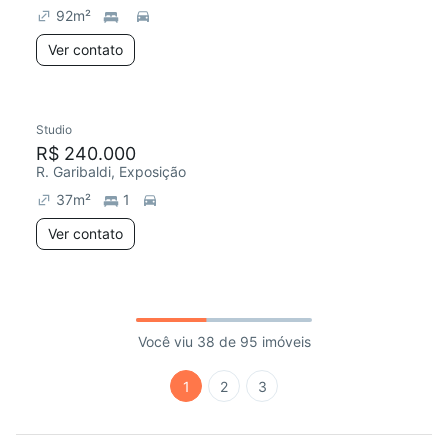
92
m²
Ver contato
Studio
R$ 240.000
R. Garibaldi, Exposição
37
m²
1
Ver contato
Você viu 38 de 95 imóveis
1
2
3