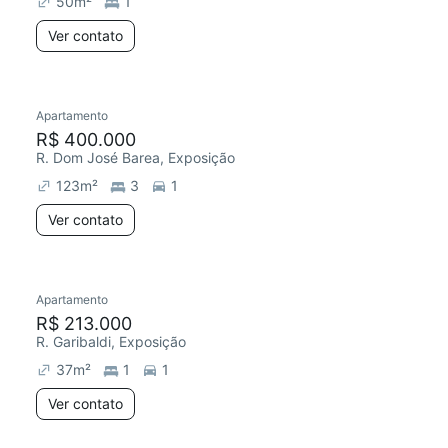
50
m²
1
Ver contato
Apartamento
Chegou este mês
R$ 400.000
R. Dom José Barea, Exposição
123
m²
3
1
Ver contato
Apartamento
Redecorar
Chegou este mês
R$ 213.000
R. Garibaldi, Exposição
37
m²
1
1
Ver contato