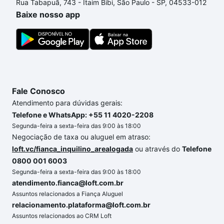
Rua Tabapuã, 743 - Itaim Bibi, São Paulo - SP, 04533-012
um apartamento
e conte com a gente para comprar
Baixe nosso app
o imóvel dos seus sonhos com segurança e
conforto. Loft, com você até as chaves.
Fale Conosco
Atendimento para dúvidas gerais:
Telefone e WhatsApp: +55 11 4020-2208
Segunda-feira a sexta-feira das 9:00 às 18:00
Negociação de taxa ou aluguel em atraso:
loft.vc/fianca_inquilino_arealogada
ou através do
Telefone
0800 001 6003
Segunda-feira a sexta-feira das 9:00 às 18:00
atendimento.fianca@loft.com.br
Assuntos relacionados a Fiança Aluguel
relacionamento.plataforma@loft.com.br
Assuntos relacionados ao CRM Loft