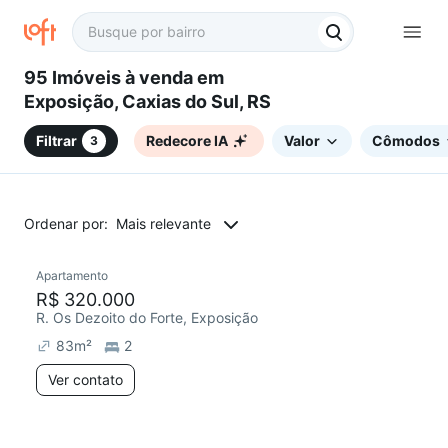
95 Imóveis à venda em
Exposição, Caxias do Sul, RS
Filtrar
Redecore IA
Valor
Cômodos
3
Ordenar por:
Mais relevante
Apartamento
Redecorar
R$ 320.000
R. Os Dezoito do Forte, Exposição
83
m²
2
Ver contato