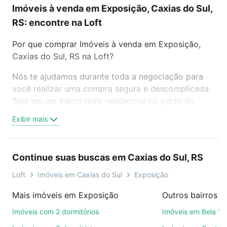
Imóveis à venda em Exposição, Caxias do Sul,
RS: encontre na Loft
Por que comprar Imóveis à venda em Exposição,
Caxias do Sul, RS na Loft?
Nós te ajudamos durante toda a negociação para
você realizar uma compra segura e descomplicada.
Seja em um bairro mais residencial ou perto do
trabalho e do metrô, aqui você vai encontrar a
Exibir mais
oferta ideal de Imóveis à venda em Exposição,
Caxias do Sul, RS para conquistar seu sonho.
Agende uma visita presencial ou por videochamada,
Continue suas buscas em Caxias do Sul, RS
é grátis, sem compromisso e você ainda conta com
mais de 46 mil corretores e imobiliárias te ajudando
Loft
Imóveis em Caxias do Sul
Exposição
na compra, venda ou troca de imóveis.
Mais imóveis em Exposição
Como escolher um imóvel?
Imóveis com 2 dormitórios
Imóveis em Bela Vi
Use barra de busca no topo para pesquisar por