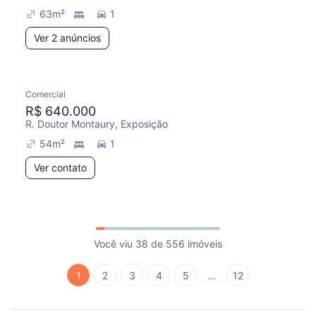
63
m²
1
Ver 2 anúncios
Comercial
R$ 640.000
R. Doutor Montaury, Exposição
54
m²
1
Ver contato
Você viu 38 de 556 imóveis
1
2
3
4
5
...
12