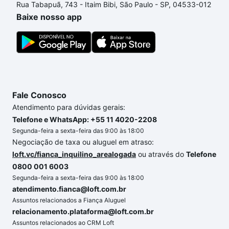
Rua Tabapuã, 743 - Itaim Bibi, São Paulo - SP, 04533-012
processo de compra, veja em nosso portal
quanto
Baixe nosso app
custa comprar um apartamento
e conte com a
gente para comprar o imóvel dos seus sonhos com
segurança e conforto. Loft, com você até as
chaves.
Fale Conosco
Atendimento para dúvidas gerais:
Telefone e WhatsApp: +55 11 4020-2208
Segunda-feira a sexta-feira das 9:00 às 18:00
Negociação de taxa ou aluguel em atraso:
loft.vc/fianca_inquilino_arealogada
ou através do
Telefone
0800 001 6003
Segunda-feira a sexta-feira das 9:00 às 18:00
atendimento.fianca@loft.com.br
Assuntos relacionados a Fiança Aluguel
relacionamento.plataforma@loft.com.br
Assuntos relacionados ao CRM Loft