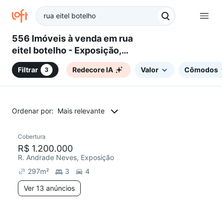
556 Imóveis à venda em rua
eitel botelho - Exposição,
Caxias do Sul, RS
Filtrar
Redecore IA
Valor
Cômodos
3
Ordenar por:
Mais relevante
13 anúncios
Cobertura
Chegou este mês
R$ 1.200.000
R. Andrade Neves, Exposição
297
m²
3
4
Ver 13 anúncios