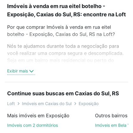
Imóveis à venda em rua eitel botelho -
Exposição, Caxias do Sul, RS: encontre na Loft
Por que comprar Imóveis à venda em rua eitel
botelho - Exposição, Caxias do Sul, RS na Loft?
Nós te ajudamos durante toda a negociação para
você realizar uma compra segura e descomplicada.
Seja em um bairro mais residencial ou perto do
trabalho e do metrô, aqui você vai encontrar a
Exibir mais
oferta ideal de Imóveis à venda em rua eitel botelho
- Exposição, Caxias do Sul, RS para conquistar seu
sonho. Agende uma visita presencial ou por
Continue suas buscas em Caxias do Sul, RS
videochamada, é grátis, sem compromisso e você
ainda conta com mais de 46 mil corretores e
Loft
Imóveis em Caxias do Sul
Exposição
imobiliárias te ajudando na compra, venda ou troca
Mais imóveis em Exposição
de imóveis.
Imóveis com 2 dormitórios
Imóveis em Bela Vi
Como escolher um imóvel?