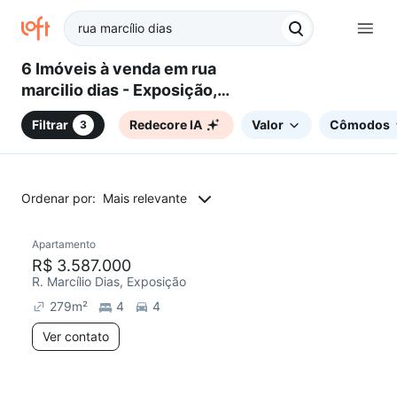
6 Imóveis à venda em rua
marcilio dias - Exposição,
Caxias do Sul, RS
Filtrar
Redecore IA
Valor
Cômodos
3
Ordenar por:
Mais relevante
Apartamento
Chegou este mês
R$ 3.587.000
R. Marcílio Dias, Exposição
279
m²
4
4
Ver contato
2 anúncios