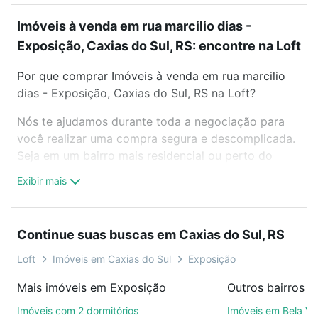
Imóveis à venda em rua marcilio dias -
Exposição, Caxias do Sul, RS: encontre na Loft
Por que comprar Imóveis à venda em rua marcilio
dias - Exposição, Caxias do Sul, RS na Loft?
Nós te ajudamos durante toda a negociação para
você realizar uma compra segura e descomplicada.
Seja em um bairro mais residencial ou perto do
trabalho e do metrô, aqui você vai encontrar a
Exibir mais
oferta ideal de Imóveis à venda em rua marcilio dias
- Exposição, Caxias do Sul, RS para conquistar seu
sonho. Agende uma visita presencial ou por
Continue suas buscas em Caxias do Sul, RS
videochamada, é grátis, sem compromisso e você
ainda conta com mais de 46 mil corretores e
Loft
Imóveis em Caxias do Sul
Exposição
imobiliárias te ajudando na compra, venda ou troca
Mais imóveis em Exposição
de imóveis.
Imóveis com 2 dormitórios
Imóveis em Bela Vi