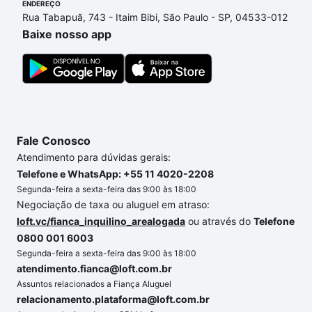
ENDEREÇO
ainda tem alguma dúvida dos custos envolvidos no
Rua Tabapuã, 743 - Itaim Bibi, São Paulo - SP, 04533-012
processo de compra, veja em nosso portal
quanto
Baixe nosso app
custa comprar um apartamento
e conte com a
gente para comprar o imóvel dos seus sonhos com
segurança e conforto. Loft, com você até as
chaves.
Fale Conosco
Atendimento para dúvidas gerais:
Telefone e WhatsApp: +55 11 4020-2208
Segunda-feira a sexta-feira das 9:00 às 18:00
Negociação de taxa ou aluguel em atraso:
loft.vc/fianca_inquilino_arealogada
ou através do
Telefone
0800 001 6003
Segunda-feira a sexta-feira das 9:00 às 18:00
atendimento.fianca@loft.com.br
Assuntos relacionados a Fiança Aluguel
relacionamento.plataforma@loft.com.br