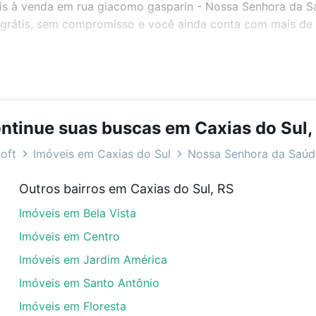
veis à venda em rua giacomo gasparin - Nossa Senhora da S
grátis, sem compromisso e você ainda conta com mais de 46
bairros e até condomínios favoritos. Você também pode usa
com o preço, metragem e comodidades, como piscina, aca
ntinue suas buscas em Caxias do Sul,
ora da Saúde, Caxias do Sul, RS ideal para você na Loft.
oft
Imóveis em Caxias do Sul
Nossa Senhora da Saúd
 gasparin - Nossa Senhora da Saúde, Caxias do Sul, 
Outros bairros em Caxias do Sul, RS
veis à venda em rua giacomo gasparin - Nossa Senhora da S
Imóveis em Bela Vista
 parcelas podem se adequar ao seu orçamento. Se ainda t
ar um apartamento
e conte com a gente para comprar o im
Imóveis em Centro
Imóveis em Jardim América
Imóveis em Santo Antônio
Imóveis em Floresta