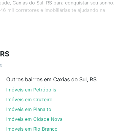
aúde, Caxias do Sul, RS para conquistar seu sonho.
 mil corretores e imobiliárias te ajudando na
r os filtros como quantidade de quartos, suítes, com
demia, salão de festas ou área verde e encontrar
 RS
e
RS?
Outros bairros em Caxias do Sul, RS
aúde, Caxias do Sul, RS que custam a partir de R$ 0
Imóveis em Petrópolis
em alguma dúvida dos custos envolvidos no processo
óvel dos seus sonhos com segurança e conforto. Loft,
Imóveis em Cruzeiro
Imóveis em Planalto
Imóveis em Cidade Nova
Imóveis em Rio Branco