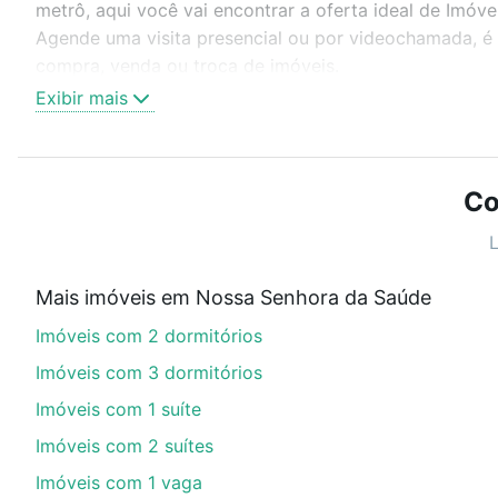
metrô, aqui você vai encontrar a oferta ideal de Imó
Agende uma visita presencial ou por videochamada, é 
compra, venda ou troca de imóveis.
Exibir mais
Como escolher um imóvel?
Use barra de busca no topo para pesquisar por ruas, 
ou sem vaga de garagem para combinar perfeitamente 
Co
Imóveis à venda em rua giacomo gasparin - Nossa Senh
L
Qual o preço de Imóveis à venda em rua giacomo
Mais imóveis em Nossa Senhora da Saúde
Aqui na Loft temos a oferta ideal para você, com Imó
Imóveis com 2 dormitórios
e com nossas opções de financiamento imobiliário as
de compra, veja em nosso portal
quanto custa compr
Imóveis com 3 dormitórios
com você até as chaves.
Imóveis com 1 suíte
Imóveis com 2 suítes
Imóveis com 1 vaga