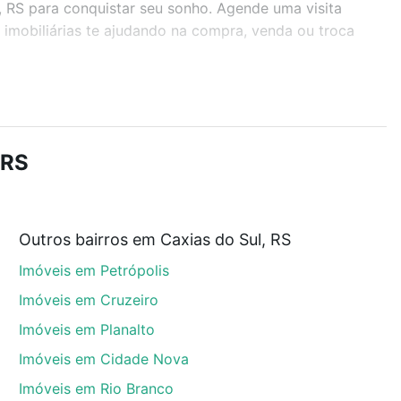
l, RS para conquistar seu sonho. Agende uma visita
imobiliárias te ajudando na compra, venda ou troca
r os filtros como quantidade de quartos, suítes, com
demia, salão de festas ou área verde e encontrar
 RS
Outros bairros em Caxias do Sul, RS
ul, RS que custam a partir de R$ 0 e com nossas
Imóveis em Petrópolis
ida dos custos envolvidos no processo de compra,
us sonhos com segurança e conforto. Loft, com você
Imóveis em Cruzeiro
Imóveis em Planalto
Imóveis em Cidade Nova
Imóveis em Rio Branco