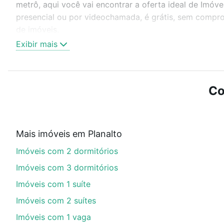
metrô, aqui você vai encontrar a oferta ideal de Imóve
presencial ou por videochamada, é grátis, sem compro
de imóveis.
Exibir mais
Como escolher um imóvel?
Use barra de busca no topo para pesquisar por ruas, 
ou sem vaga de garagem para combinar perfeitamente 
Co
Imóveis à venda em rua joao jose conte - Planalto, Cax
Qual o preço de Imóveis à venda em rua joao jose
Mais imóveis em Planalto
Aqui na Loft temos a oferta ideal para você, com Imóv
Imóveis com 2 dormitórios
opções de financiamento imobiliário as parcelas pod
veja em nosso portal
quanto custa comprar um apart
Imóveis com 3 dormitórios
até as chaves.
Imóveis com 1 suíte
Imóveis com 2 suítes
Imóveis com 1 vaga