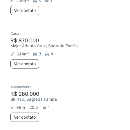
206
m²
3
1
Ver contato
Casa
Chegou este mês
R$ 870.000
Major Adauto Cruz, Sagrada Família
344
m²
3
4
Ver contato
Apartamento
Chegou este mês
R$ 280.000
BR-116, Sagrada Família
99
m²
3
1
Ver contato