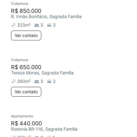
Cobertura
Redecorar
Chegou este mês
R$ 850.000
R. Irmão Bonifácio, Sagrada Família
323
m²
3
3
Ver contato
Cobertura
Chegou este mês
R$ 650.000
Tereza Morais, Sagrada Família
260
m²
3
2
Ver contato
Apartamento
Chegou este mês
R$ 440.000
Rodovia BR-116, Sagrada Família