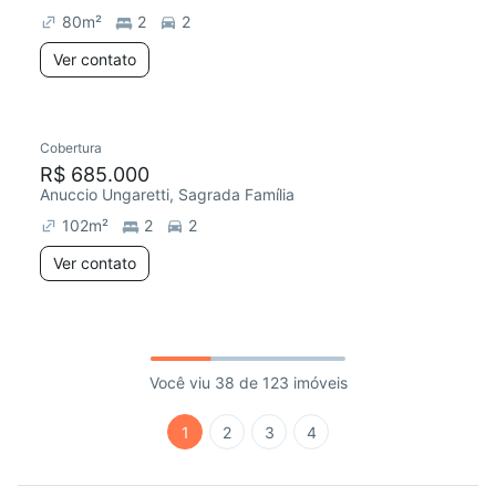
80
m²
2
2
Ver contato
Cobertura
R$ 685.000
Anuccio Ungaretti, Sagrada Família
102
m²
2
2
Ver contato
Você viu 38 de 123 imóveis
1
2
3
4