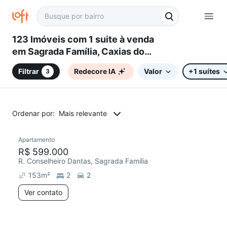
123 Imóveis com 1 suite à venda
em Sagrada Família, Caxias do
Sul, RS
Filtrar
Redecore IA
Valor
+1 suítes
3
Ordenar por:
Mais relevante
Apartamento
Chegou este mês
R$ 599.000
R. Conselheiro Dantas, Sagrada Família
153
m²
2
2
Ver contato