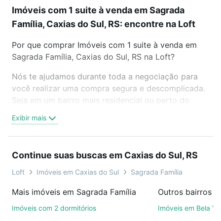
Imóveis com 1 suite à venda em Sagrada
Família, Caxias do Sul, RS: encontre na Loft
Por que comprar Imóveis com 1 suite à venda em
Sagrada Família, Caxias do Sul, RS na Loft?
Nós te ajudamos durante toda a negociação para
você realizar uma compra segura e descomplicada.
Seja em um bairro mais residencial ou perto do
trabalho e do metrô, aqui você vai encontrar a
Exibir mais
oferta ideal de Imóveis com 1 suite à venda em
Sagrada Família, Caxias do Sul, RS para conquistar
seu sonho. Agende uma visita presencial ou por
Continue suas buscas em Caxias do Sul, RS
videochamada, é grátis, sem compromisso e você
ainda conta com mais de 46 mil corretores e
Loft
Imóveis em Caxias do Sul
Sagrada Família
imobiliárias te ajudando na compra, venda ou troca
Mais imóveis em Sagrada Família
de imóveis.
Imóveis com 2 dormitórios
Imóveis em Bela Vi
Como escolher um imóvel?