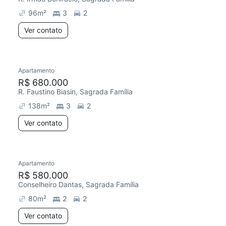
96
m²
3
2
Ver contato
Apartamento
Chegou este mês
R$ 680.000
R. Faustino Biasin, Sagrada Família
138
m²
3
2
Ver contato
Apartamento
Redecorar
Chegou este mês
R$ 580.000
Conselheiro Dantas, Sagrada Família
80
m²
2
2
Ver contato