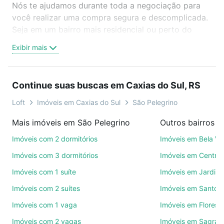
Nós te ajudamos durante toda a negociação para
você realizar uma compra segura e descomplicada.
Seja em um bairro mais residencial ou perto do
trabalho e do metrô, aqui você vai encontrar a
Exibir mais
oferta ideal de Imóveis à venda em rua coronel
flores - São Pelegrino, Caxias do Sul, RS para
conquistar seu sonho. Agende uma visita presencial
Continue suas buscas em Caxias do Sul, RS
ou por videochamada, é grátis, sem compromisso e
você ainda conta com mais de 46 mil corretores e
Loft
Imóveis em Caxias do Sul
São Pelegrino
imobiliárias te ajudando na compra, venda ou troca
Mais imóveis em São Pelegrino
de imóveis.
Imóveis com 2 dormitórios
Imóveis em Bela Vi
Como escolher um imóvel?
Imóveis com 3 dormitórios
Imóveis em Centro
Use barra de busca no topo para pesquisar por
Imóveis com 1 suíte
Imóveis em Jardim
ruas, bairros e até condomínios favoritos. Você
Imóveis com 2 suítes
Imóveis em Santo A
também pode usar os filtros como quantidade de
quartos, suítes, com ou sem vaga de garagem para
Imóveis com 1 vaga
Imóveis em Florest
combinar perfeitamente com o preço, metragem e
Imóveis com 2 vagas
Imóveis em Sagrada