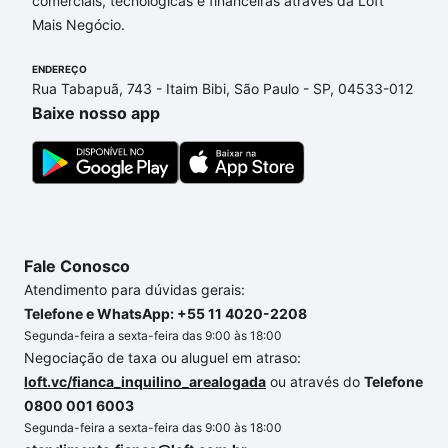
comerciais, tecnológicas e financeiras através da Loft
de financiamento imobiliário as parcelas podem se
Mais Negócio.
adequar ao seu orçamento. Se ainda tem alguma
dúvida dos custos envolvidos no processo de
ENDEREÇO
compra, veja em nosso portal
quanto custa comprar
Rua Tabapuã, 743 - Itaim Bibi, São Paulo - SP, 04533-012
um apartamento
e conte com a gente para comprar
Baixe nosso app
o imóvel dos seus sonhos com segurança e
conforto. Loft, com você até as chaves.
Fale Conosco
Atendimento para dúvidas gerais:
Telefone e WhatsApp: +55 11 4020-2208
Segunda-feira a sexta-feira das 9:00 às 18:00
Negociação de taxa ou aluguel em atraso:
loft.vc/fianca_inquilino_arealogada
ou através do
Telefone
0800 001 6003
Segunda-feira a sexta-feira das 9:00 às 18:00