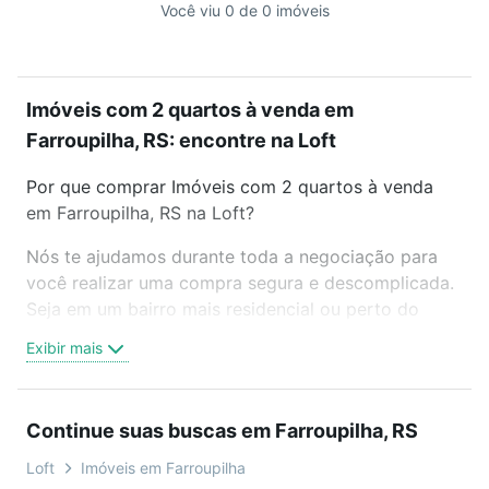
Você viu 0 de 0 imóveis
Imóveis com 2 quartos à venda em
Farroupilha, RS: encontre na Loft
Por que comprar Imóveis com 2 quartos à venda
em Farroupilha, RS na Loft?
Nós te ajudamos durante toda a negociação para
você realizar uma compra segura e descomplicada.
Seja em um bairro mais residencial ou perto do
trabalho e do metrô, aqui você vai encontrar a
Exibir mais
oferta ideal de Imóveis com 2 quartos à venda em
Farroupilha, RS para conquistar seu sonho. Agende
uma visita presencial ou por videochamada, é grátis,
Continue suas buscas em Farroupilha, RS
sem compromisso e você ainda conta com mais de
46 mil corretores e imobiliárias te ajudando na
Loft
Imóveis em Farroupilha