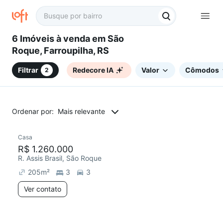
6 Imóveis à venda em São
Roque, Farroupilha, RS
Filtrar
Redecore IA
Valor
Cômodos
2
Ordenar por:
Mais relevante
Casa
Redecorar
R$ 1.260.000
R. Assis Brasil, São Roque
205
m²
3
3
Ver contato