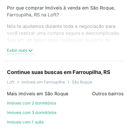
Por que comprar Imóveis à venda em São Roque,
Farroupilha, RS na Loft?
Nós te ajudamos durante toda a negociação para
você realizar uma compra segura e descomplicada.
Seja em um bairro mais residencial ou perto do
trabalho e do metrô, aqui você vai encontrar a
Exibir mais
oferta ideal de Imóveis à venda em São Roque,
Farroupilha, RS para conquistar seu sonho. Agende
uma visita presencial ou por videochamada, é grátis,
Continue suas buscas em Farroupilha, RS
sem compromisso e você ainda conta com mais de
46 mil corretores e imobiliárias te ajudando na
Loft
Imóveis em Farroupilha
São Roque
compra, venda ou troca de imóveis.
Mais imóveis em São Roque
Outros bairros e
Como escolher um imóvel?
Imóveis com 2 dormitórios
Use barra de busca no topo para pesquisar por
Imóveis com 3 dormitórios
ruas, bairros e até condomínios favoritos. Você
Imóveis com 1 suíte
também pode usar os filtros como quantidade de