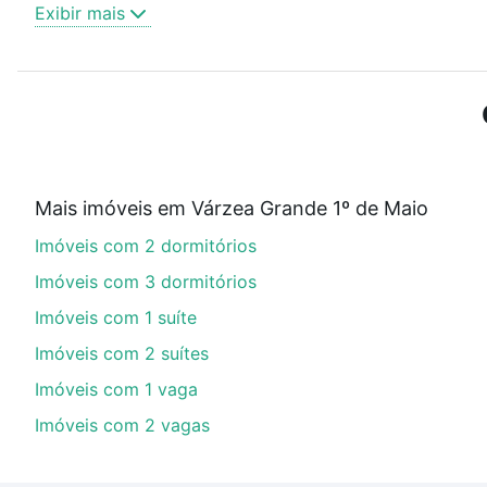
Como escolher um imóvel?
Exibir mais
Use barra de busca no topo para pesquisar por ruas, 
ou sem vaga de garagem para combinar perfeitamente 
Imóveis à venda em Várzea Grande 1º de Maio, Gramado
Qual o preço de Imóveis à venda em Várzea Gran
Aqui na Loft temos a oferta ideal para você, com Im
Mais imóveis em Várzea Grande 1º de Maio
financiamento imobiliário as parcelas podem se adeq
Imóveis com 2 dormitórios
portal
quanto custa comprar um apartamento
e conte
Imóveis com 3 dormitórios
Imóveis com 1 suíte
Imóveis com 2 suítes
Imóveis com 1 vaga
Imóveis com 2 vagas