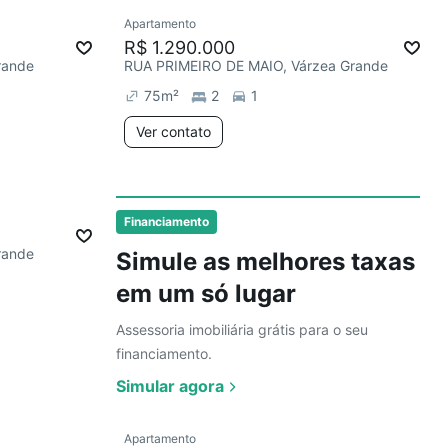
Ver
Apartamento
Redecorar
R$ 1.290.000
rande
RUA PRIMEIRO DE MAIO, Várzea Grande
75
m²
2
1
Ver contato
Ver
Financiamento
rande
Simule as melhores taxas
em um só lugar
Assessoria imobiliária grátis para o seu
financiamento.
Simular agora
Ver
Apartamento