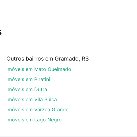
r os filtros como quantidade de quartos, suítes, com
demia, salão de festas ou área verde e encontrar
S
ue custam a partir de R$ 0 e com nossas opções de
Outros bairros em Gramado, RS
tos envolvidos no processo de compra, veja em nosso
Imóveis em Mato Queimado
egurança e conforto. Loft, com você até as chaves.
Imóveis em Piratini
Imóveis em Dutra
Imóveis em Vila Suica
Imóveis em Várzea Grande
Imóveis em Lago Negro