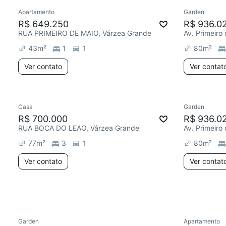
Apartamento
Garden
R$ 649.250
R$ 936.0
RUA PRIMEIRO DE MAIO, Várzea Grande
Av. Primeiro
43
m²
1
1
80
m²
Ver contato
Ver contat
Casa
Garden
R$ 700.000
R$ 936.0
RUA BOCA DO LEAO, Várzea Grande
Av. Primeiro
77
m²
3
1
80
m²
Ver contato
Ver contat
Garden
Apartamento