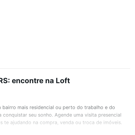
S: encontre na Loft
airro mais residencial ou perto do trabalho e do
a conquistar seu sonho. Agende uma visita presencial
as te ajudando na compra, venda ou troca de imóveis.