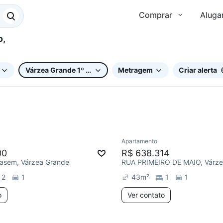
Comprar
Aluga
Várzea Grande 1º de Maio
Metragem
Criar alerta
Apartamento
00
R$ 638.314
Wasem, Várzea Grande
RUA PRIMEIRO DE MAIO, Várze
2
1
43
m²
1
1
o
Ver contato