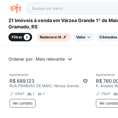
21 Imóveis à venda em Várzea Grande 1º de Maio,
Gramado, RS
Filtrar
Redecore IA
Valor
Cômodos
2
Ordenar por:
Mais relevante
Apartamento
Apartamento
R$ 689.123
R$ 760.0
RUA PRIMEIRO DE MAIO, Várzea Grande
R. Arnaldo 
43
m²
1
1
75
m²
Ver contato
Ver contat