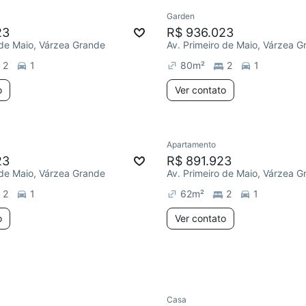
Garden
23
R$ 936.023
 de Maio, Várzea Grande
Av. Primeiro de Maio, Várzea G
2
1
80
m²
2
1
o
Ver contato
Apartamento
23
R$ 891.923
 de Maio, Várzea Grande
Av. Primeiro de Maio, Várzea G
2
1
62
m²
2
1
o
Ver contato
Casa