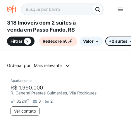
318 Imóveis com 2 suites à
venda em Passo Fundo, RS
Filtrar
Redecore IA
Valor
+2 suítes
2
Ordenar por:
Mais relevante
Apartamento
R$ 1.990.000
R. General Prestes Guimarães, Vila Rodrigues
322
m²
3
2
Ver contato
2 anúncios