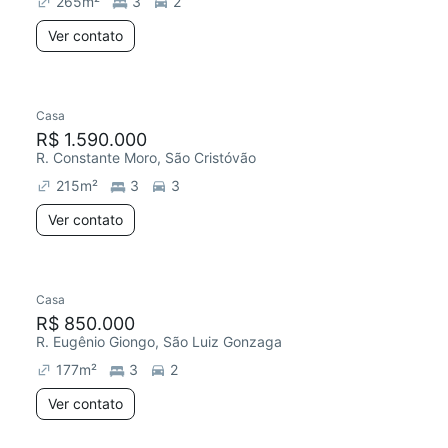
265
m²
3
2
Ver contato
Casa
R$ 1.590.000
R. Constante Moro, São Cristóvão
215
m²
3
3
Ver contato
Casa
R$ 850.000
R. Eugênio Giongo, São Luiz Gonzaga
177
m²
3
2
Ver contato