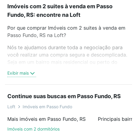
Imóveis com 2 suites à venda em Passo
Fundo, RS: encontre na Loft
Por que comprar Imóveis com 2 suites à venda em
Passo Fundo, RS na Loft?
Nós te ajudamos durante toda a negociação para
você realizar uma compra segura e descomplicada.
Seja em um bairro mais residencial ou perto do
trabalho e do metrô, aqui você vai encontrar a
Exibir mais
oferta ideal de Imóveis com 2 suites à venda em
Passo Fundo, RS para conquistar seu sonho. Agende
uma visita presencial ou por videochamada, é grátis,
Continue suas buscas em Passo Fundo, RS
sem compromisso e você ainda conta com mais de
46 mil corretores e imobiliárias te ajudando na
Loft
Imóveis em Passo Fundo
compra, venda ou troca de imóveis.
Mais imóveis em Passo Fundo, RS
Como escolher um imóvel?
Imóveis com 2 dormitórios