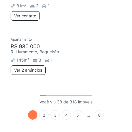
81
m²
2
1
Ver contato
Apartamento
R$ 980.000
R. Livramento, Boqueirão
145
m²
3
1
Ver 2 anúncios
Você viu 38 de 318 imóveis
1
2
3
4
5
...
8