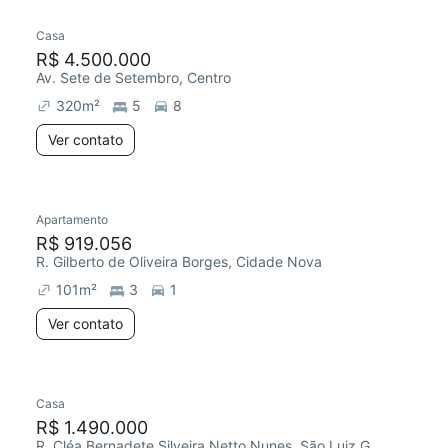
Casa
R$ 4.500.000
Av. Sete de Setembro, Centro
320
m²
5
8
Ver contato
Apartamento
R$ 919.056
R. Gilberto de Oliveira Borges, Cidade Nova
101
m²
3
1
Ver contato
Casa
R$ 1.490.000
R. Cléa Bernadete Silveira Netto Nunes, São Luiz Gonzaga