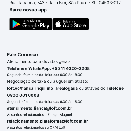
Rua Tabapuã, 743 - Itaim Bibi, São Paulo - SP, 04533-012
um apartamento
e conte com a gente para comprar
Baixe nosso app
o imóvel dos seus sonhos com segurança e
conforto. Loft, com você até as chaves.
Fale Conosco
Atendimento para dúvidas gerais:
Telefone e WhatsApp: +55 11 4020-2208
Segunda-feira a sexta-feira das 9:00 às 18:00
Negociação de taxa ou aluguel em atraso:
loft.vc/fianca_inquilino_arealogada
ou através do
Telefone
0800 001 6003
Segunda-feira a sexta-feira das 9:00 às 18:00
atendimento.fianca@loft.com.br
Assuntos relacionados a Fiança Aluguel
relacionamento.plataforma@loft.com.br
Assuntos relacionados ao CRM Loft