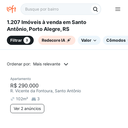
1.207 Imóveis à venda em Santo
Antônio, Porto Alegre, RS
Filtrar
Redecore IA
Valor
Cômodos
3
Ordenar por:
Mais relevante
2 anúncios
Apartamento
Chegou este mês
R$ 290.000
R. Vicente da Fontoura, Santo Antônio
102
m²
3
Ver 2 anúncios