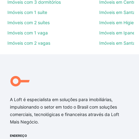
Use barra de busca no topo para pesquisar por
Imóveis com 3 dormitórios
Imóveis em Centro
ruas, bairros e até condomínios favoritos. Você
Imóveis com 1 suíte
Imóveis em Santan
também pode usar os filtros como quantidade de
Imóveis com 2 suítes
Imóveis em Higienó
quartos, suítes, com ou sem vaga de garagem para
combinar perfeitamente com o preço, metragem e
Imóveis com 1 vaga
Imóveis em Ipanem
comodidades, como piscina, academia, salão de
Imóveis com 2 vagas
Imóveis em Santa C
festas ou área verde e encontrar Imóveis à venda
em Santo Antônio, Porto Alegre, RS ideal para você
na Loft.
Qual o preço de Imóveis à venda em Santo Antônio,
Porto Alegre, RS?
Aqui na Loft temos a oferta ideal para você, com
A Loft é especialista em soluções para imobiliárias,
Imóveis à venda em Santo Antônio, Porto Alegre, RS
impulsionando o setor em todo o Brasil com soluções
que custam a partir de R$ 0 e com nossas opções
comerciais, tecnológicas e financeiras através da Loft
de financiamento imobiliário as parcelas podem se
Mais Negócio.
adequar ao seu orçamento. Se ainda tem alguma
dúvida dos custos envolvidos no processo de
ENDEREÇO
compra, veja em nosso portal
quanto custa comprar