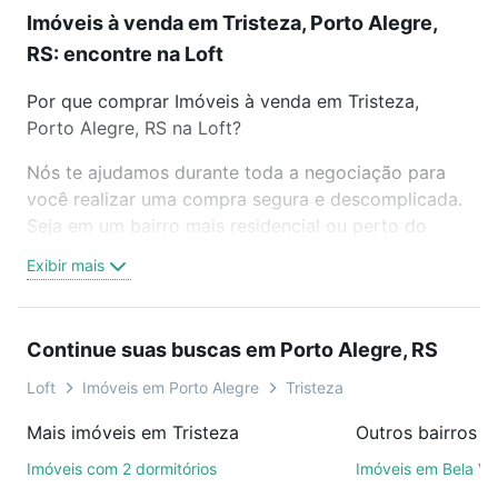
Imóveis à venda em Tristeza, Porto Alegre,
RS: encontre na Loft
Por que comprar Imóveis à venda em Tristeza,
Porto Alegre, RS na Loft?
Nós te ajudamos durante toda a negociação para
você realizar uma compra segura e descomplicada.
Seja em um bairro mais residencial ou perto do
trabalho e do metrô, aqui você vai encontrar a
Exibir mais
oferta ideal de Imóveis à venda em Tristeza, Porto
Alegre, RS para conquistar seu sonho. Agende uma
visita presencial ou por videochamada, é grátis, sem
Continue suas buscas em Porto Alegre, RS
compromisso e você ainda conta com mais de 46
mil corretores e imobiliárias te ajudando na compra,
Loft
Imóveis em Porto Alegre
Tristeza
venda ou troca de imóveis.
Mais imóveis em Tristeza
Como escolher um imóvel?
Imóveis com 2 dormitórios
Imóveis em Bela Vi