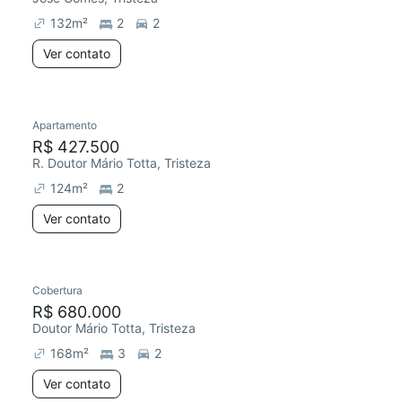
132
m²
2
2
Ver contato
Apartamento
Redecorar
Chegou este mês
R$ 427.500
R. Doutor Mário Totta, Tristeza
124
m²
2
Ver contato
Cobertura
Redecorar
Chegou este mês
R$ 680.000
Doutor Mário Totta, Tristeza
168
m²
3
2
Ver contato