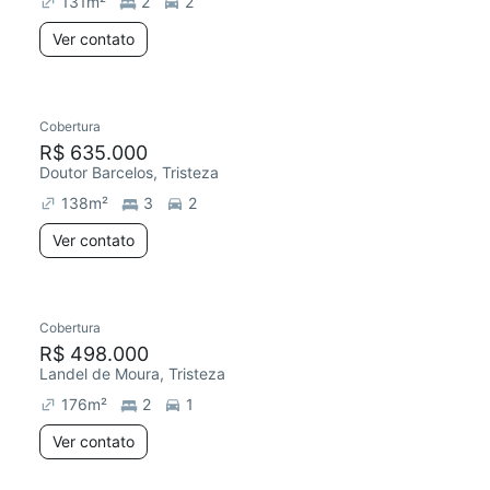
131
m²
2
2
Ver contato
Cobertura
Redecorar
Chegou este mês
R$ 635.000
Doutor Barcelos, Tristeza
138
m²
3
2
Ver contato
Cobertura
Chegou este mês
R$ 498.000
Landel de Moura, Tristeza
176
m²
2
1
Ver contato