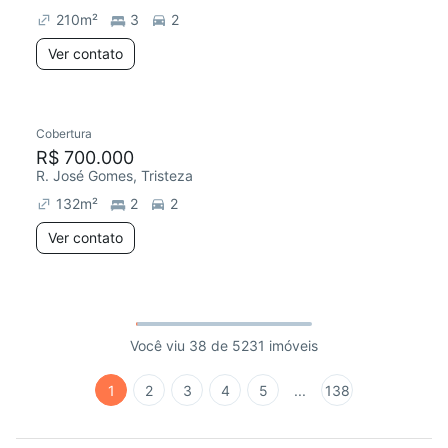
210
m²
3
2
Ver contato
Cobertura
R$ 700.000
R. José Gomes, Tristeza
132
m²
2
2
Ver contato
Você viu 38 de 5231 imóveis
1
2
3
4
5
...
138