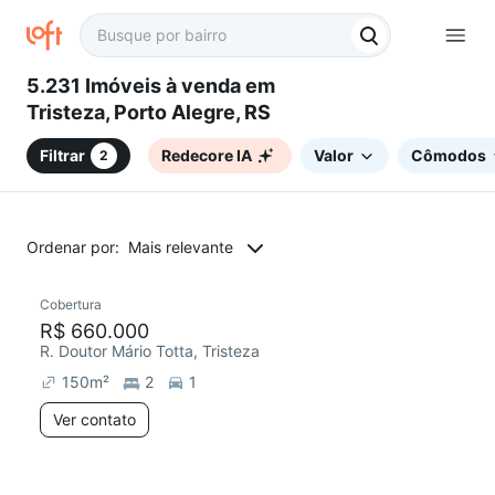
5.231 Imóveis à venda em
Tristeza, Porto Alegre, RS
Filtrar
Redecore IA
Valor
Cômodos
2
Ordenar por:
Mais relevante
Cobertura
Redecorar
Chegou este mês
R$ 660.000
R. Doutor Mário Totta, Tristeza
150
m²
2
1
Ver contato