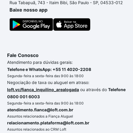
Rua Tabapuã, 743 - Itaim Bibi, São Paulo - SP, 04533-012
um apartamento
e conte com a gente para comprar
Baixe nosso app
o imóvel dos seus sonhos com segurança e
conforto. Loft, com você até as chaves.
Fale Conosco
Atendimento para dúvidas gerais:
Telefone e WhatsApp: +55 11 4020-2208
Segunda-feira a sexta-feira das 9:00 às 18:00
Negociação de taxa ou aluguel em atraso:
loft.vc/fianca_inquilino_arealogada
ou através do
Telefone
0800 001 6003
Segunda-feira a sexta-feira das 9:00 às 18:00
atendimento.fianca@loft.com.br
Assuntos relacionados a Fiança Aluguel
relacionamento.plataforma@loft.com.br
Assuntos relacionados ao CRM Loft