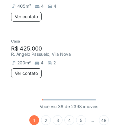
405
m²
4
4
Ver contato
Casa
R$ 425.000
R. Ângelo Passuelo, Vila Nova
200
m²
4
2
Ver contato
Você viu 38 de 2398 imóveis
1
2
3
4
5
...
48