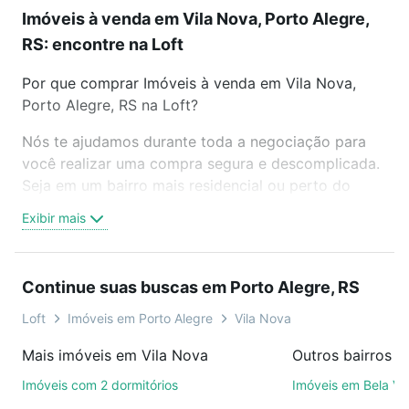
Imóveis à venda em Vila Nova, Porto Alegre,
RS: encontre na Loft
Por que comprar Imóveis à venda em Vila Nova,
Porto Alegre, RS na Loft?
Nós te ajudamos durante toda a negociação para
você realizar uma compra segura e descomplicada.
Seja em um bairro mais residencial ou perto do
trabalho e do metrô, aqui você vai encontrar a
Exibir mais
oferta ideal de Imóveis à venda em Vila Nova, Porto
Alegre, RS para conquistar seu sonho. Agende uma
visita presencial ou por videochamada, é grátis, sem
Continue suas buscas em Porto Alegre, RS
compromisso e você ainda conta com mais de 46
mil corretores e imobiliárias te ajudando na compra,
Loft
Imóveis em Porto Alegre
Vila Nova
venda ou troca de imóveis.
Mais imóveis em Vila Nova
Como escolher um imóvel?
Imóveis com 2 dormitórios
Imóveis em Bela Vi