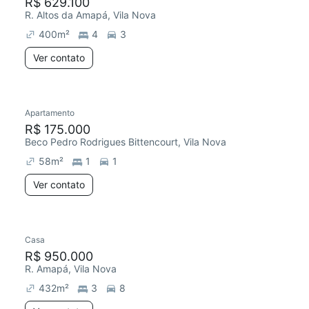
R$ 629.100
R. Altos da Amapá, Vila Nova
400
m²
4
3
Ver contato
Apartamento
R$ 175.000
Beco Pedro Rodrigues Bittencourt, Vila Nova
58
m²
1
1
Ver contato
Casa
R$ 950.000
R. Amapá, Vila Nova
432
m²
3
8