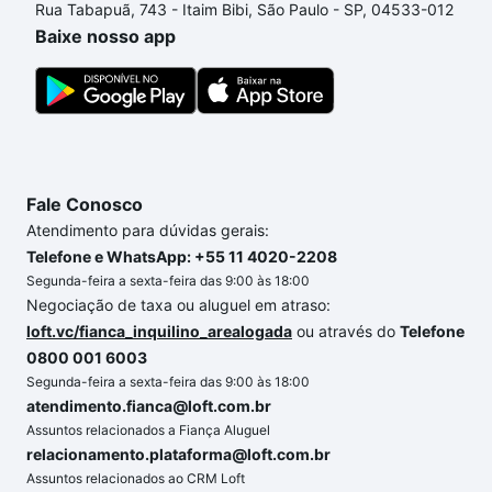
Rua Tabapuã, 743 - Itaim Bibi, São Paulo - SP, 04533-012
um apartamento
e conte com a gente para comprar
Baixe nosso app
o imóvel dos seus sonhos com segurança e
conforto. Loft, com você até as chaves.
Fale Conosco
Atendimento para dúvidas gerais:
Telefone e WhatsApp: +55 11 4020-2208
Segunda-feira a sexta-feira das 9:00 às 18:00
Negociação de taxa ou aluguel em atraso:
loft.vc/fianca_inquilino_arealogada
ou através do
Telefone
0800 001 6003
Segunda-feira a sexta-feira das 9:00 às 18:00
atendimento.fianca@loft.com.br
Assuntos relacionados a Fiança Aluguel
relacionamento.plataforma@loft.com.br
Assuntos relacionados ao CRM Loft