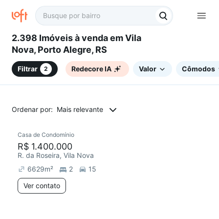
2.398 Imóveis à venda em Vila
Nova, Porto Alegre, RS
Filtrar
Redecore IA
Valor
Cômodos
2
Ordenar por:
Mais relevante
Casa de Condomínio
R$ 1.400.000
R. da Roseira, Vila Nova
6629
m²
2
15
Ver contato