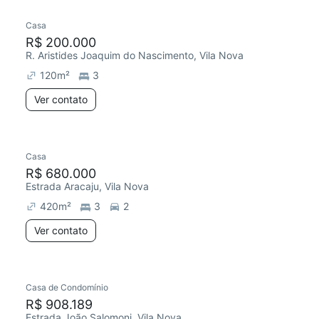
Casa
Chegou este mês
R$ 200.000
R. Aristides Joaquim do Nascimento, Vila Nova
120
m²
3
Ver contato
Casa
Redecorar
Chegou este mês
R$ 680.000
Estrada Aracaju, Vila Nova
420
m²
3
2
Ver contato
Casa de Condomínio
R$ 908.189
Estrada João Salomoni, Vila Nova