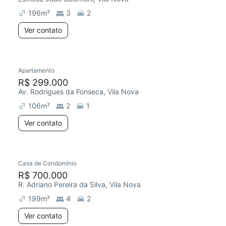
196
m²
3
2
Ver contato
Apartamento
Redecorar
Chegou este mês
R$ 299.000
Av. Rodrigues da Fonseca, Vila Nova
106
m²
2
1
Ver contato
Casa de Condomínio
Redecorar
R$ 700.000
R. Adriano Pereira da Silva, Vila Nova
199
m²
4
2
Ver contato