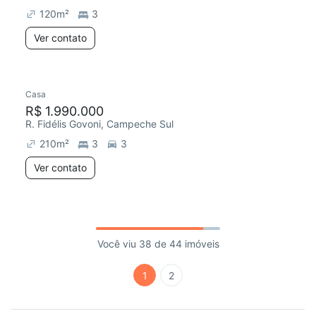
120
m²
3
Ver contato
Casa
R$ 1.990.000
R. Fidélis Govoni, Campeche Sul
210
m²
3
3
Ver contato
Você viu 38 de 44 imóveis
1
2