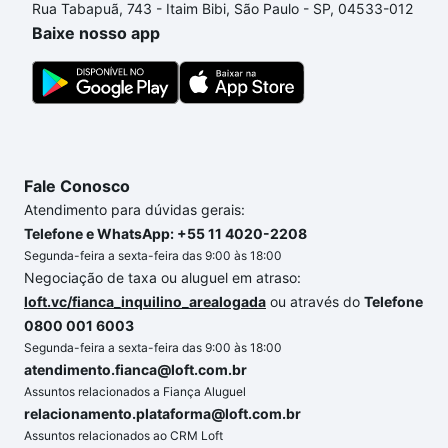
Rua Tabapuã, 743 - Itaim Bibi, São Paulo - SP, 04533-012
processo de compra, veja em nosso portal
quanto
Baixe nosso app
custa comprar um apartamento
e conte com a
gente para comprar o imóvel dos seus sonhos com
segurança e conforto. Loft, com você até as
chaves.
Fale Conosco
Atendimento para dúvidas gerais:
Telefone e WhatsApp: +55 11 4020-2208
Segunda-feira a sexta-feira das 9:00 às 18:00
Negociação de taxa ou aluguel em atraso:
loft.vc/fianca_inquilino_arealogada
ou através do
Telefone
0800 001 6003
Segunda-feira a sexta-feira das 9:00 às 18:00
atendimento.fianca@loft.com.br
Assuntos relacionados a Fiança Aluguel
relacionamento.plataforma@loft.com.br
Assuntos relacionados ao CRM Loft