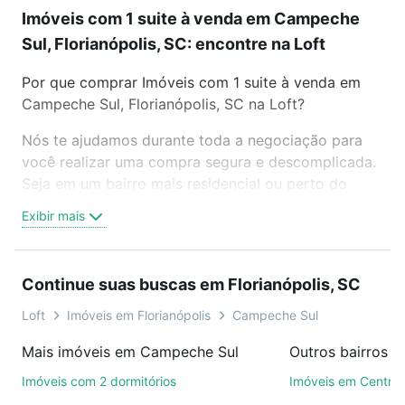
Imóveis com 1 suite à venda em Campeche
Sul, Florianópolis, SC: encontre na Loft
Por que comprar Imóveis com 1 suite à venda em
Campeche Sul, Florianópolis, SC na Loft?
Nós te ajudamos durante toda a negociação para
você realizar uma compra segura e descomplicada.
Seja em um bairro mais residencial ou perto do
trabalho e do metrô, aqui você vai encontrar a
Exibir mais
oferta ideal de Imóveis com 1 suite à venda em
Campeche Sul, Florianópolis, SC para conquistar
seu sonho. Agende uma visita presencial ou por
Continue suas buscas em Florianópolis, SC
videochamada, é grátis, sem compromisso e você
ainda conta com mais de 46 mil corretores e
Loft
Imóveis em Florianópolis
Campeche Sul
imobiliárias te ajudando na compra, venda ou troca
Mais imóveis em Campeche Sul
de imóveis.
Imóveis com 2 dormitórios
Imóveis em Centro
Como escolher um imóvel?