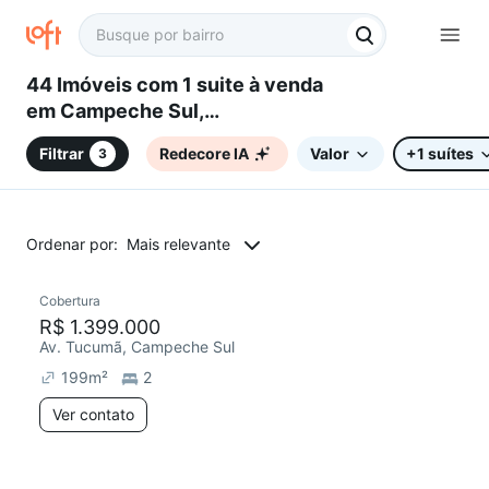
44 Imóveis com 1 suite à venda
em Campeche Sul,
Florianópolis, SC
Filtrar
Redecore IA
Valor
+1 suítes
3
Ordenar por:
Mais relevante
Cobertura
Chegou este mês
R$ 1.399.000
Av. Tucumã, Campeche Sul
199
m²
2
Ver contato