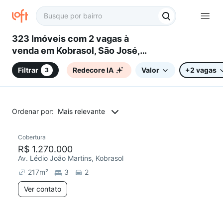
323 Imóveis com 2 vagas à
venda em Kobrasol, São José,
SC
Filtrar
Redecore IA
Valor
+2 vagas
3
Ordenar por:
Mais relevante
Cobertura
Redecorar
R$ 1.270.000
Av. Lédio João Martins, Kobrasol
217
m²
3
2
Ver contato