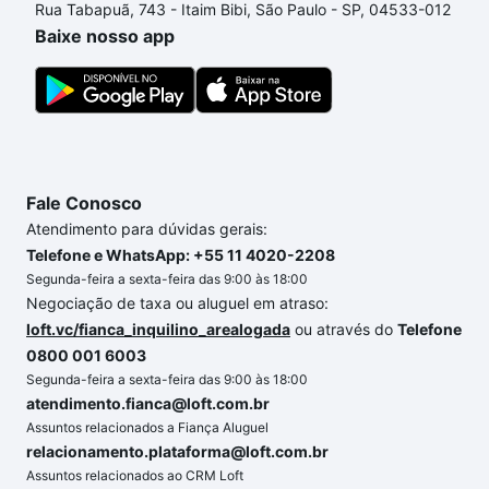
Rua Tabapuã, 743 - Itaim Bibi, São Paulo - SP, 04533-012
comprar um apartamento
e conte com a gente para
Baixe nosso app
comprar o imóvel dos seus sonhos com segurança e
conforto. Loft, com você até as chaves.
Fale Conosco
Atendimento para dúvidas gerais:
Telefone e WhatsApp: +55 11 4020-2208
Segunda-feira a sexta-feira das 9:00 às 18:00
Negociação de taxa ou aluguel em atraso:
loft.vc/fianca_inquilino_arealogada
ou através do
Telefone
0800 001 6003
Segunda-feira a sexta-feira das 9:00 às 18:00
atendimento.fianca@loft.com.br
Assuntos relacionados a Fiança Aluguel
relacionamento.plataforma@loft.com.br
Assuntos relacionados ao CRM Loft