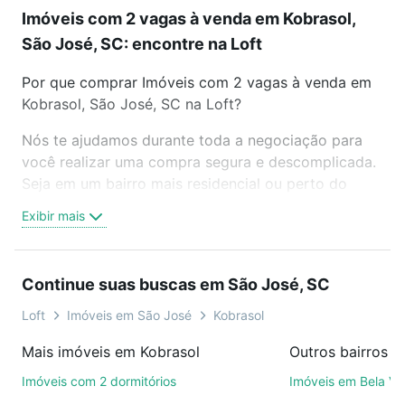
Imóveis com 2 vagas à venda em Kobrasol,
São José, SC: encontre na Loft
Por que comprar Imóveis com 2 vagas à venda em
Kobrasol, São José, SC na Loft?
Nós te ajudamos durante toda a negociação para
você realizar uma compra segura e descomplicada.
Seja em um bairro mais residencial ou perto do
trabalho e do metrô, aqui você vai encontrar a
Exibir mais
oferta ideal de Imóveis com 2 vagas à venda em
Kobrasol, São José, SC para conquistar seu sonho.
Agende uma visita presencial ou por videochamada,
Continue suas buscas em São José, SC
é grátis, sem compromisso e você ainda conta com
mais de 46 mil corretores e imobiliárias te ajudando
Loft
Imóveis em São José
Kobrasol
na compra, venda ou troca de imóveis.
Mais imóveis em Kobrasol
Outros bairros 
Como escolher um imóvel?
Imóveis com 2 dormitórios
Imóveis em Bela Vi