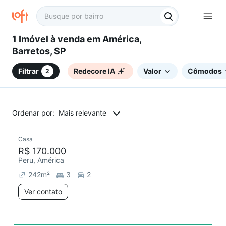
1 Imóvel à venda em América,
Barretos, SP
Filtrar
Redecore IA
Valor
Cômodos
2
Ordenar por:
Mais relevante
Casa
R$ 170.000
Peru, América
242
m²
3
2
Ver contato