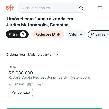
1 Imóvel com 1 vaga à venda em
Jardim Metonópolis, Campinas,
SP
Filtrar
Redecore IA
Valor
+1 vagas
3
Ordenar por:
Mais relevante
Casa
Chegou este mês
R$ 930.000
R. José Corrêa Pedroso Júnior, Jardim Metonópolis
320
m²
3
3
Ver contato