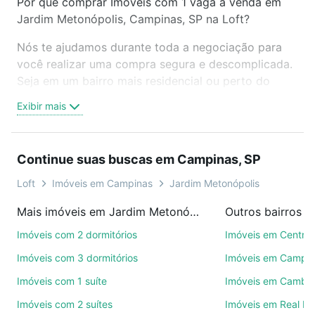
Por que comprar Imóveis com 1 vaga à venda em
Jardim Metonópolis, Campinas, SP na Loft?
Nós te ajudamos durante toda a negociação para
você realizar uma compra segura e descomplicada.
Seja em um bairro mais residencial ou perto do
trabalho e do metrô, aqui você vai encontrar a
Exibir mais
oferta ideal de Imóveis com 1 vaga à venda em
Jardim Metonópolis, Campinas, SP para conquistar
seu sonho. Agende uma visita presencial ou por
Continue suas buscas em Campinas, SP
videochamada, é grátis, sem compromisso e você
ainda conta com mais de 46 mil corretores e
Loft
Imóveis em Campinas
Jardim Metonópolis
imobiliárias te ajudando na compra, venda ou troca
Mais imóveis em Jardim Metonópolis
Outros bairros 
de imóveis.
Imóveis com 2 dormitórios
Imóveis em Centro
Como escolher um imóvel?
Imóveis com 3 dormitórios
Imóveis em Campo
Use barra de busca no topo para pesquisar por
Imóveis com 1 suíte
Imóveis em Cambuí
ruas, bairros e até condomínios favoritos. Você
Imóveis com 2 suítes
Imóveis em Real P
também pode usar os filtros como quantidade de