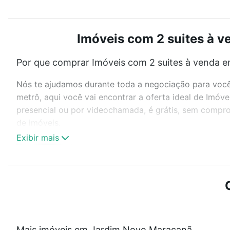
Imóveis com 2 suites à 
Por que comprar Imóveis com 2 suites à venda 
Nós te ajudamos durante toda a negociação para você 
metrô, aqui você vai encontrar a oferta ideal de Imó
presencial ou por videochamada, é grátis, sem compro
de imóveis.
Exibir mais
Como escolher um imóvel?
Use barra de busca no topo para pesquisar por ruas, 
ou sem vaga de garagem para combinar perfeitamente 
Imóveis com 2 suites à venda em Jardim Novo Maracan
Qual o preço de Imóveis com 2 suites à venda 
Mais imóveis em Jardim Novo Maracanã