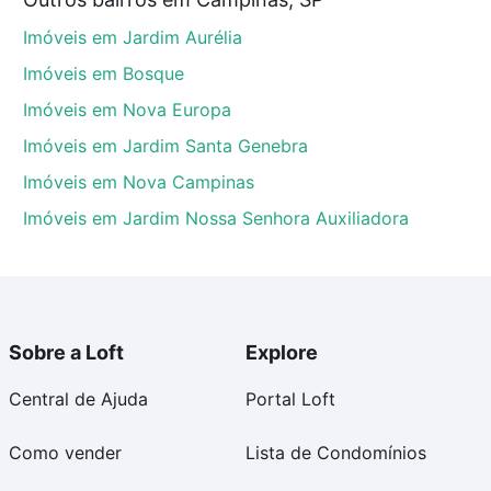
inas, SP que custam a partir de R$ 0 e com nossas
Imóveis em Jardim Aurélia
ida dos custos envolvidos no processo de compra,
us sonhos com segurança e conforto. Loft, com você
Imóveis em Bosque
Imóveis em Nova Europa
Imóveis em Jardim Santa Genebra
Imóveis em Nova Campinas
Imóveis em Jardim Nossa Senhora Auxiliadora
Sobre a Loft
Explore
Central de Ajuda
Portal Loft
Como vender
Lista de Condomínios