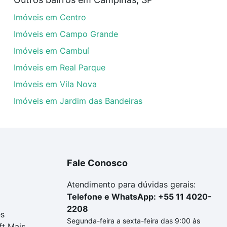
óveis com 2 suites à venda em Jardim Novo Maracanã, Camp
Imóveis em Centro
em se adequar ao seu orçamento. Se ainda tem alguma dúv
amento
e conte com a gente para comprar o imóvel dos se
Imóveis em Campo Grande
Imóveis em Cambuí
Imóveis em Real Parque
Imóveis em Vila Nova
Imóveis em Jardim das Bandeiras
Fale Conosco
Atendimento para dúvidas gerais:
Telefone e WhatsApp: +55 11 4020-
2208
es
Segunda-feira a sexta-feira das 9:00 às
ft Mais