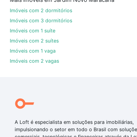
Aqui na Loft temos a oferta ideal para você, com Im
Imóveis com 2 dormitórios
opções de financiamento imobiliário as parcelas pod
veja em nosso portal
quanto custa comprar um apart
Imóveis com 3 dormitórios
até as chaves.
Imóveis com 1 suíte
Imóveis com 2 suítes
Imóveis com 1 vaga
Imóveis com 2 vagas
A Loft é especialista em soluções para imobiliárias,
impulsionando o setor em todo o Brasil com soluçõ
comerciais, tecnológicas e financeiras através da Lo