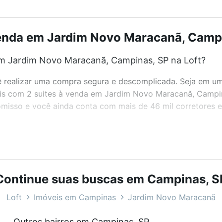
venda em Jardim Novo Maracanã, Campin
em Jardim Novo Maracanã, Campinas, SP na Loft?
realizar uma compra segura e descomplicada. Seja em um b
veis com 2 suites à venda em Jardim Novo Maracanã, Campi
misso e você ainda conta com mais de 46 mil corretores e 
bairros e até condomínios favoritos. Você também pode usa
com o preço, metragem e comodidades, como piscina, aca
Continue suas buscas em Campinas, S
ã, Campinas, SP ideal para você na Loft.
Loft
Imóveis em Campinas
Jardim Novo Maracanã
em Jardim Novo Maracanã, Campinas, SP?
Outros bairros em Campinas, SP