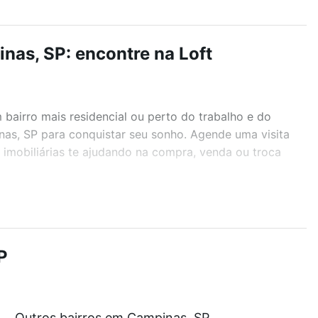
as, SP: encontre na Loft
airro mais residencial ou perto do trabalho e do
nas, SP para conquistar seu sonho. Agende uma visita
imobiliárias te ajudando na compra, venda ou troca
r os filtros como quantidade de quartos, suítes, com
demia, salão de festas ou área verde e encontrar
P
Outros bairros em Campinas, SP