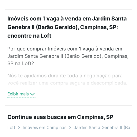
Imóveis com 1 vaga à venda em Jardim Santa
Genebra II (Barão Geraldo), Campinas, SP:
encontre na Loft
Por que comprar Imóveis com 1 vaga à venda em
Jardim Santa Genebra II (Barão Geraldo), Campinas,
SP na Loft?
Nós te ajudamos durante toda a negociação para
você realizar uma compra segura e descomplicada.
Seja em um bairro mais residencial ou perto do
Exibir mais
trabalho e do metrô, aqui você vai encontrar a
oferta ideal de Imóveis com 1 vaga à venda em
Jardim Santa Genebra II (Barão Geraldo), Campinas,
Continue suas buscas em Campinas, SP
SP para conquistar seu sonho. Agende uma visita
presencial ou por videochamada, é grátis, sem
Loft
Imóveis em Campinas
Jardim Santa Genebra II (Barão
compromisso e você ainda conta com mais de 46