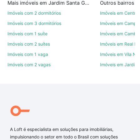
Mais imóveis em Jardim Santa Genebra II (Barão Geraldo)
Outros bairros 
mil corretores e imobiliárias te ajudando na compra,
venda ou troca de imóveis.
Imóveis com 2 dormitórios
Imóveis em Centro
Imóveis com 3 dormitórios
Imóveis em Campo
Como escolher um imóvel?
Imóveis com 1 suíte
Imóveis em Cambuí
Use barra de busca no topo para pesquisar por
Imóveis com 2 suítes
Imóveis em Real P
ruas, bairros e até condomínios favoritos. Você
também pode usar os filtros como quantidade de
Imóveis com 1 vaga
Imóveis em Vila No
quartos, suítes, com ou sem vaga de garagem para
Imóveis com 2 vagas
Imóveis em Jardim 
combinar perfeitamente com o preço, metragem e
comodidades, como piscina, academia, salão de
festas ou área verde e encontrar Imóveis com 1
vaga à venda em Jardim Santa Genebra II (Barão
Geraldo), Campinas, SP ideal para você na Loft.
Qual o preço de Imóveis com 1 vaga à venda em
Jardim Santa Genebra II (Barão Geraldo), Campinas,
SP?
A Loft é especialista em soluções para imobiliárias,
Aqui na Loft temos a oferta ideal para você, com
impulsionando o setor em todo o Brasil com soluções