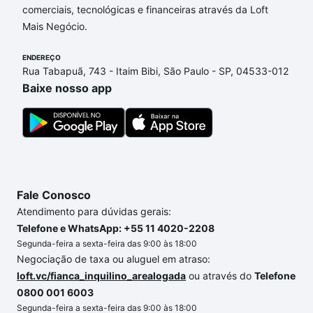
Imóveis com 1 vaga à venda em Jardim Santa
comerciais, tecnológicas e financeiras através da Loft
Genebra II (Barão Geraldo), Campinas, SP que
Mais Negócio.
custam a partir de R$ 0 e com nossas opções de
ENDEREÇO
financiamento imobiliário as parcelas podem se
Rua Tabapuã, 743 - Itaim Bibi, São Paulo - SP, 04533-012
adequar ao seu orçamento. Se ainda tem alguma
Baixe nosso app
dúvida dos custos envolvidos no processo de
compra, veja em nosso portal
quanto custa comprar
um apartamento
e conte com a gente para comprar
o imóvel dos seus sonhos com segurança e
conforto. Loft, com você até as chaves.
Fale Conosco
Atendimento para dúvidas gerais:
Telefone e WhatsApp: +55 11 4020-2208
Segunda-feira a sexta-feira das 9:00 às 18:00
Negociação de taxa ou aluguel em atraso:
loft.vc/fianca_inquilino_arealogada
ou através do
Telefone
0800 001 6003
Segunda-feira a sexta-feira das 9:00 às 18:00