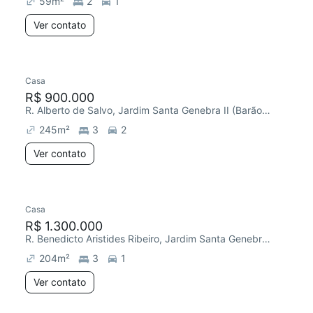
59
m²
2
1
Ver contato
Casa
R$ 900.000
R. Alberto de Salvo, Jardim Santa Genebra II (Barão Geraldo)
245
m²
3
2
Ver contato
Casa
Chegou há 6 dias
R$ 1.300.000
R. Benedicto Aristides Ribeiro, Jardim Santa Genebra II (Barão Geraldo)
204
m²
3
1
Ver contato