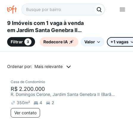
9 Imóveis com 1 vaga à venda
em Jardim Santa Genebra II
(Barão Geraldo), Campinas, SP
Filtrar
Redecore IA
Valor
+1 vagas
3
Ordenar por:
Mais relevante
Casa de Condomínio
R$ 2.200.000
R. Domingos Cerone, Jardim Santa Genebra II (Barão Geraldo)
350
m²
4
2
Ver contato