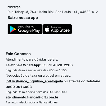
ainda tem alguma dúvida dos custos envolvidos no
ENDEREÇO
processo de compra, veja em nosso portal
quanto
Rua Tabapuã, 743 - Itaim Bibi, São Paulo - SP, 04533-012
custa comprar um apartamento
e conte com a
Baixe nosso app
gente para comprar o imóvel dos seus sonhos com
segurança e conforto. Loft, com você até as
chaves.
Fale Conosco
Atendimento para dúvidas gerais:
Telefone e WhatsApp: +55 11 4020-2208
Segunda-feira a sexta-feira das 9:00 às 18:00
Negociação de taxa ou aluguel em atraso:
loft.vc/fianca_inquilino_arealogada
ou através do
Telefone
0800 001 6003
Segunda-feira a sexta-feira das 9:00 às 18:00
atendimento.fianca@loft.com.br
Assuntos relacionados a Fiança Aluguel