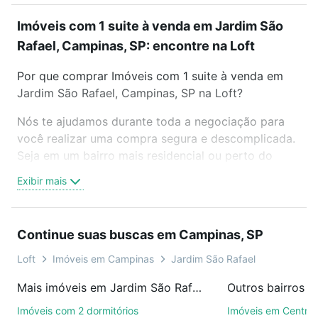
Imóveis com 1 suite à venda em Jardim São
Rafael, Campinas, SP: encontre na Loft
Por que comprar Imóveis com 1 suite à venda em
Jardim São Rafael, Campinas, SP na Loft?
Nós te ajudamos durante toda a negociação para
você realizar uma compra segura e descomplicada.
Seja em um bairro mais residencial ou perto do
trabalho e do metrô, aqui você vai encontrar a
Exibir mais
oferta ideal de Imóveis com 1 suite à venda em
Jardim São Rafael, Campinas, SP para conquistar
seu sonho. Agende uma visita presencial ou por
Continue suas buscas em Campinas, SP
videochamada, é grátis, sem compromisso e você
ainda conta com mais de 46 mil corretores e
Loft
Imóveis em Campinas
Jardim São Rafael
imobiliárias te ajudando na compra, venda ou troca
Mais imóveis em Jardim São Rafael
Outros bairros 
de imóveis.
Imóveis com 2 dormitórios
Imóveis em Centro