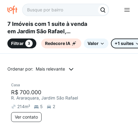
7 Imóveis com 1 suite à venda
em Jardim São Rafael,
Campinas, SP
Filtrar
Redecore IA
Valor
+1 suítes
3
Ordenar por:
Mais relevante
Casa
R$ 700.000
R. Araraquara, Jardim São Rafael
214
m²
5
2
Ver contato
2 anúncios