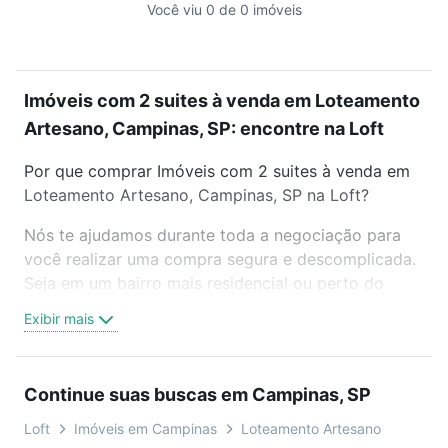
Você viu 0 de 0 imóveis
Imóveis com 2 suites à venda em Loteamento
Artesano, Campinas, SP: encontre na Loft
Por que comprar Imóveis com 2 suites à venda em
Loteamento Artesano, Campinas, SP na Loft?
Nós te ajudamos durante toda a negociação para
você realizar uma compra segura e descomplicada.
Seja em um bairro mais residencial ou perto do
trabalho e do metrô, aqui você vai encontrar a
Exibir mais
oferta ideal de Imóveis com 2 suites à venda em
Loteamento Artesano, Campinas, SP para
conquistar seu sonho. Agende uma visita presencial
Continue suas buscas em Campinas, SP
ou por videochamada, é grátis, sem compromisso e
você ainda conta com mais de 46 mil corretores e
Loft
Imóveis em Campinas
Loteamento Artesano