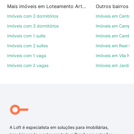
imobiliárias te ajudando na compra, venda ou troca
Mais imóveis em Loteamento Artesano
Outros bairros 
de imóveis.
Imóveis com 2 dormitórios
Imóveis em Centro
Como escolher um imóvel?
Imóveis com 3 dormitórios
Imóveis em Campo
Use barra de busca no topo para pesquisar por
Imóveis com 1 suíte
Imóveis em Cambuí
ruas, bairros e até condomínios favoritos. Você
Imóveis com 2 suítes
Imóveis em Real P
também pode usar os filtros como quantidade de
quartos, suítes, com ou sem vaga de garagem para
Imóveis com 1 vaga
Imóveis em Vila No
combinar perfeitamente com o preço, metragem e
Imóveis com 2 vagas
Imóveis em Jardim 
comodidades, como piscina, academia, salão de
festas ou área verde e encontrar Imóveis com 2
suites à venda em Loteamento Artesano, Campinas,
SP ideal para você na Loft.
Qual o preço de Imóveis com 2 suites à venda em
Loteamento Artesano, Campinas, SP?
Aqui na Loft temos a oferta ideal para você, com
Imóveis com 2 suites à venda em Loteamento
A Loft é especialista em soluções para imobiliárias,