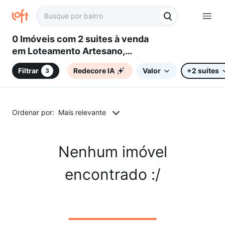
0 Imóveis com 2 suites à venda
em Loteamento Artesano,
Campinas, SP
Filtrar
Redecore IA
Valor
+2 suítes
3
Ordenar por:
Mais relevante
Nenhum imóvel
encontrado :/