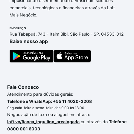
Artesano, Campinas, SP que custam a partir de R$ 0
impulsionando o setor em todo o Brasil com soluções
e com nossas opções de financiamento imobiliário
comerciais, tecnológicas e financeiras através da Loft
as parcelas podem se adequar ao seu orçamento.
Mais Negócio.
Se ainda tem alguma dúvida dos custos envolvidos
ENDEREÇO
no processo de compra, veja em nosso portal
Rua Tabapuã, 743 - Itaim Bibi, São Paulo - SP, 04533-012
quanto custa comprar um apartamento
e conte com
Baixe nosso app
a gente para comprar o imóvel dos seus sonhos
com segurança e conforto. Loft, com você até as
chaves.
Fale Conosco
Atendimento para dúvidas gerais:
Telefone e WhatsApp: +55 11 4020-2208
Segunda-feira a sexta-feira das 9:00 às 18:00
Negociação de taxa ou aluguel em atraso:
loft.vc/fianca_inquilino_arealogada
ou através do
Telefone
0800 001 6003