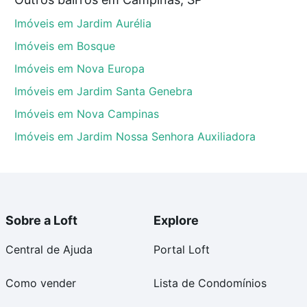
inas, SP que custam a partir de R$ 0 e com nossas
Imóveis em Jardim Aurélia
ida dos custos envolvidos no processo de compra,
us sonhos com segurança e conforto. Loft, com você
Imóveis em Bosque
Imóveis em Nova Europa
Imóveis em Jardim Santa Genebra
Imóveis em Nova Campinas
Imóveis em Jardim Nossa Senhora Auxiliadora
Sobre a Loft
Explore
Central de Ajuda
Portal Loft
Como vender
Lista de Condomínios