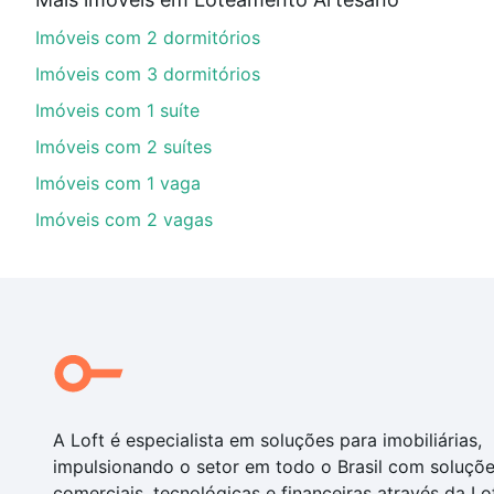
Aqui na Loft temos a oferta ideal para você, com Im
Imóveis com 2 dormitórios
opções de financiamento imobiliário as parcelas pod
veja em nosso portal
quanto custa comprar um apart
Imóveis com 3 dormitórios
até as chaves.
Imóveis com 1 suíte
Imóveis com 2 suítes
Imóveis com 1 vaga
Imóveis com 2 vagas
A Loft é especialista em soluções para imobiliárias,
impulsionando o setor em todo o Brasil com soluçõ
comerciais, tecnológicas e financeiras através da Lo