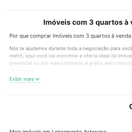
Imóveis com 3 quartos à 
Por que comprar Imóveis com 3 quartos à venda
Nós te ajudamos durante toda a negociação para você 
metrô, aqui você vai encontrar a oferta ideal de Imó
presencial ou por videochamada, é grátis, sem compro
de imóveis.
Exibir mais
Como escolher um imóvel?
Use barra de busca no topo para pesquisar por ruas, 
ou sem vaga de garagem para combinar perfeitamente 
Imóveis com 3 quartos à venda em Loteamento Artesan
Qual o preço de Imóveis com 3 quartos à venda
Mais imóveis em Loteamento Artesano