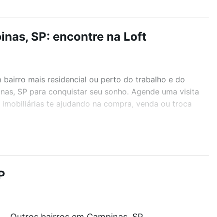
nas, SP: encontre na Loft
airro mais residencial ou perto do trabalho e do
nas, SP para conquistar seu sonho. Agende uma visita
imobiliárias te ajudando na compra, venda ou troca
r os filtros como quantidade de quartos, suítes, com
demia, salão de festas ou área verde e encontrar
P
Outros bairros em Campinas, SP