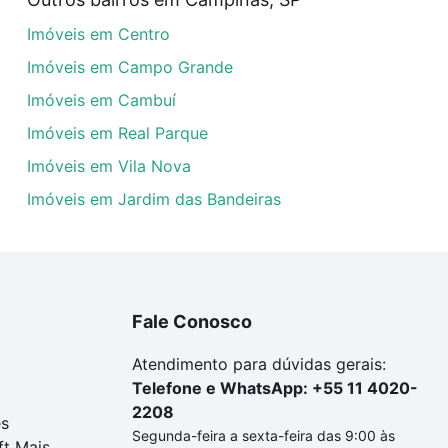
óveis com 3 quartos à venda em Loteamento Artesano, Camp
Imóveis em Centro
em se adequar ao seu orçamento. Se ainda tem alguma dúv
amento
e conte com a gente para comprar o imóvel dos se
Imóveis em Campo Grande
Imóveis em Cambuí
Imóveis em Real Parque
Imóveis em Vila Nova
Imóveis em Jardim das Bandeiras
Fale Conosco
Atendimento para dúvidas gerais:
Telefone e WhatsApp: +55 11 4020-
2208
es
Segunda-feira a sexta-feira das 9:00 às
ft Mais