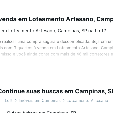
venda em Loteamento Artesano, Campi
 em Loteamento Artesano, Campinas, SP na Loft?
realizar uma compra segura e descomplicada. Seja em um b
veis com 3 quartos à venda em Loteamento Artesano, Campi
misso e você ainda conta com mais de 46 mil corretores e 
bairros e até condomínios favoritos. Você também pode usa
com o preço, metragem e comodidades, como piscina, aca
Continue suas buscas em Campinas, S
o, Campinas, SP ideal para você na Loft.
Loft
Imóveis em Campinas
Loteamento Artesano
 em Loteamento Artesano, Campinas, SP?
Outros bairros em Campinas, SP