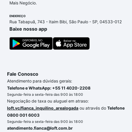
parcelas podem se adequar ao seu orçamento. Se
Mais Negócio.
ainda tem alguma dúvida dos custos envolvidos no
ENDEREÇO
processo de compra, veja em nosso portal
quanto
Rua Tabapuã, 743 - Itaim Bibi, São Paulo - SP, 04533-012
custa comprar um apartamento
e conte com a
Baixe nosso app
gente para comprar o imóvel dos seus sonhos com
segurança e conforto. Loft, com você até as
chaves.
Fale Conosco
Atendimento para dúvidas gerais:
Telefone e WhatsApp: +55 11 4020-2208
Segunda-feira a sexta-feira das 9:00 às 18:00
Negociação de taxa ou aluguel em atraso:
loft.vc/fianca_inquilino_arealogada
ou através do
Telefone
0800 001 6003
Segunda-feira a sexta-feira das 9:00 às 18:00
atendimento.fianca@loft.com.br