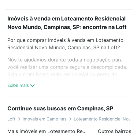
Imóveis à venda em Loteamento Residencial
Novo Mundo, Campinas, SP: encontre na Loft
Por que comprar Imóveis à venda em Loteamento
Residencial Novo Mundo, Campinas, SP na Loft?
Nós te ajudamos durante toda a negociação para
você realizar uma compra segura e descomplicada.
Seja em um bairro mais residencial ou perto do
trabalho e do metrô, aqui você vai encontrar a
Exibir mais
oferta ideal de Imóveis à venda em Loteamento
Residencial Novo Mundo, Campinas, SP para
conquistar seu sonho. Agende uma visita presencial
Continue suas buscas em Campinas, SP
ou por videochamada, é grátis, sem compromisso e
você ainda conta com mais de 46 mil corretores e
Loft
Imóveis em Campinas
Loteamento Residencial Novo
imobiliárias te ajudando na compra, venda ou troca
Mais imóveis em Loteamento Residencial Novo Mundo
Outros bairros 
de imóveis.