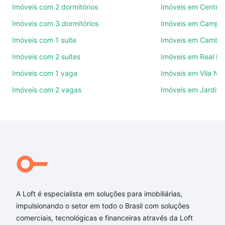
Imóveis com 2 dormitórios
Imóveis em Centro
Como escolher um imóvel?
Imóveis com 3 dormitórios
Imóveis em Campo
Use barra de busca no topo para pesquisar por
Imóveis com 1 suíte
Imóveis em Cambuí
ruas, bairros e até condomínios favoritos. Você
Imóveis com 2 suítes
Imóveis em Real P
também pode usar os filtros como quantidade de
quartos, suítes, com ou sem vaga de garagem para
Imóveis com 1 vaga
Imóveis em Vila No
combinar perfeitamente com o preço, metragem e
Imóveis com 2 vagas
Imóveis em Jardim 
comodidades, como piscina, academia, salão de
festas ou área verde e encontrar Imóveis à venda
em Loteamento Residencial Novo Mundo, Campinas,
SP ideal para você na Loft.
Qual o preço de Imóveis à venda em Loteamento
Residencial Novo Mundo, Campinas, SP?
Aqui na Loft temos a oferta ideal para você, com
Imóveis à venda em Loteamento Residencial Novo
A Loft é especialista em soluções para imobiliárias,
Mundo, Campinas, SP que custam a partir de R$ 0 e
impulsionando o setor em todo o Brasil com soluções
com nossas opções de financiamento imobiliário as
comerciais, tecnológicas e financeiras através da Loft