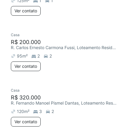
125
m²
1
1
Ver contato
Casa
Redecorar
Chegou este mês
R$ 200.000
R. Carlos Ernesto Carmona Fussi, Loteamento Residencial Novo Mundo
95
m²
2
2
Ver contato
Casa
Redecorar
R$ 320.000
R. Fernando Manoel Pismel Dantas, Loteamento Residencial Novo Mundo
120
m²
3
2
Ver contato