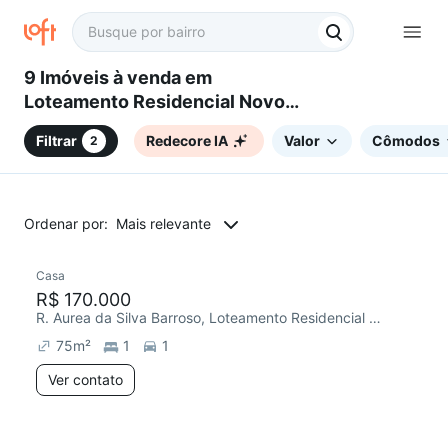
9 Imóveis à venda em
Loteamento Residencial Novo
Mundo, Campinas, SP
Filtrar
Redecore IA
Valor
Cômodos
2
Ordenar por:
Mais relevante
Casa
Chegou este mês
R$ 170.000
R. Aurea da Silva Barroso, Loteamento Residencial Novo Mundo
75
m²
1
1
Ver contato