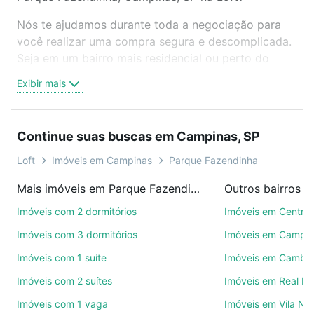
Nós te ajudamos durante toda a negociação para
você realizar uma compra segura e descomplicada.
Seja em um bairro mais residencial ou perto do
trabalho e do metrô, aqui você vai encontrar a
Exibir mais
oferta ideal de Imóveis com 1 suite à venda em
Parque Fazendinha, Campinas, SP para conquistar
seu sonho. Agende uma visita presencial ou por
Continue suas buscas em Campinas, SP
videochamada, é grátis, sem compromisso e você
ainda conta com mais de 46 mil corretores e
Loft
Imóveis em Campinas
Parque Fazendinha
imobiliárias te ajudando na compra, venda ou troca
Mais imóveis em Parque Fazendinha
Outros bairros 
de imóveis.
Imóveis com 2 dormitórios
Imóveis em Centro
Como escolher um imóvel?
Imóveis com 3 dormitórios
Imóveis em Campo
Use barra de busca no topo para pesquisar por
Imóveis com 1 suíte
Imóveis em Cambuí
ruas, bairros e até condomínios favoritos. Você
Imóveis com 2 suítes
Imóveis em Real P
também pode usar os filtros como quantidade de
quartos, suítes, com ou sem vaga de garagem para
Imóveis com 1 vaga
Imóveis em Vila No