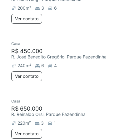
200
m²
3
6
Ver contato
Casa
Chegou este mês
R$ 450.000
R. José Benedito Gregôrio, Parque Fazendinha
240
m²
6
4
Ver contato
Casa
Chegou este mês
R$ 650.000
R. Reinaldo Orsi, Parque Fazendinha
220
m²
3
1
Ver contato