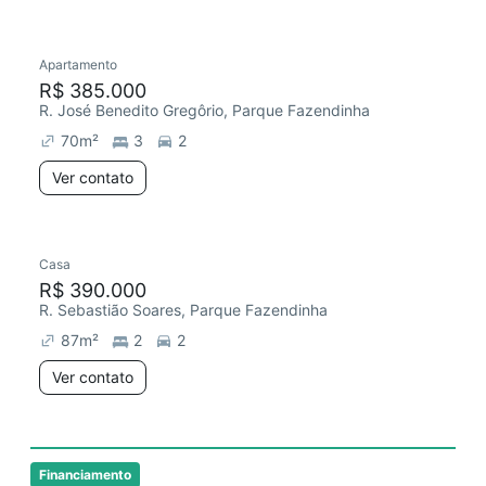
Apartamento
Redecorar
Chegou este mês
R$ 385.000
R. José Benedito Gregôrio, Parque Fazendinha
70
m²
3
2
Ver contato
Casa
R$ 390.000
R. Sebastião Soares, Parque Fazendinha
87
m²
2
2
Ver contato
Financiamento