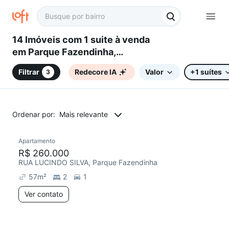
14 Imóveis com 1 suite à venda
em Parque Fazendinha,
Campinas, SP
Filtrar
Redecore IA
Valor
+1 suítes
3
Ordenar por:
Mais relevante
Apartamento
R$ 260.000
RUA LUCINDO SILVA, Parque Fazendinha
57
m²
2
1
Ver contato