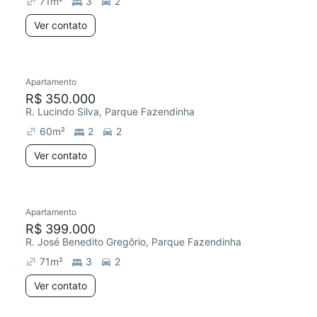
71
m²
3
2
Ver contato
Apartamento
Redecorar
Chegou este mês
R$ 350.000
R. Lucindo Silva, Parque Fazendinha
60
m²
2
2
Ver contato
Apartamento
Redecorar
R$ 399.000
R. José Benedito Gregôrio, Parque Fazendinha
71
m²
3
2
Ver contato