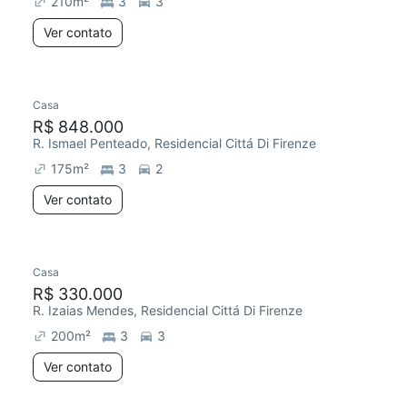
210
m²
3
3
Ver contato
Casa
Redecorar
Chegou há 4 dias
R$ 848.000
R. Ismael Penteado, Residencial Cittá Di Firenze
175
m²
3
2
Ver contato
Casa
Chegou este mês
R$ 330.000
R. Izaias Mendes, Residencial Cittá Di Firenze
200
m²
3
3
Ver contato