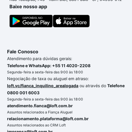
custa comprar um apartamento
e conte com a
Baixe nosso app
gente para comprar o imóvel dos seus sonhos com
segurança e conforto. Loft, com você até as
chaves.
Fale Conosco
Atendimento para dúvidas gerais:
Telefone e WhatsApp: +55 11 4020-2208
Segunda-feira a sexta-feira das 9:00 às 18:00
Negociação de taxa ou aluguel em atraso:
loft.vc/fianca_inquilino_arealogada
ou através do
Telefone
0800 001 6003
Segunda-feira a sexta-feira das 9:00 às 18:00
atendimento.fianca@loft.com.br
Assuntos relacionados a Fiança Aluguel
relacionamento.plataforma@loft.com.br
Assuntos relacionados ao CRM Loft
imprensa@loft.com.br