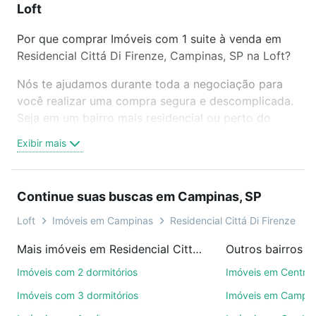
Loft
Por que comprar Imóveis com 1 suite à venda em
Residencial Cittá Di Firenze, Campinas, SP na Loft?
Nós te ajudamos durante toda a negociação para
você realizar uma compra segura e descomplicada.
Seja em um bairro mais residencial ou perto do
trabalho e do metrô, aqui você vai encontrar a
Exibir mais
oferta ideal de Imóveis com 1 suite à venda em
Residencial Cittá Di Firenze, Campinas, SP para
conquistar seu sonho. Agende uma visita presencial
Continue suas buscas em Campinas, SP
ou por videochamada, é grátis, sem compromisso e
você ainda conta com mais de 46 mil corretores e
Loft
Imóveis em Campinas
Residencial Cittá Di Firenze
imobiliárias te ajudando na compra, venda ou troca
Mais imóveis em Residencial Cittá Di Firenze
Outros bairros 
de imóveis.
Imóveis com 2 dormitórios
Imóveis em Centro
Como escolher um imóvel?
Imóveis com 3 dormitórios
Imóveis em Campo
Use barra de busca no topo para pesquisar por