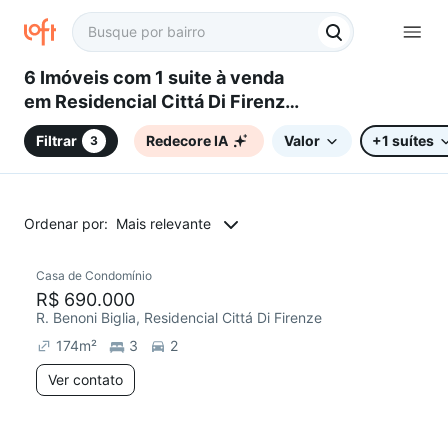
6 Imóveis com 1 suite à venda
em Residencial Cittá Di Firenze,
Campinas, SP
Filtrar
Redecore IA
Valor
+1 suítes
3
Ordenar por:
Mais relevante
Casa de Condomínio
Redecorar
R$ 690.000
R. Benoni Biglia, Residencial Cittá Di Firenze
174
m²
3
2
Ver contato