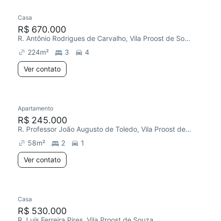
Casa
R$ 670.000
R. Antônio Rodrigues de Carvalho, Vila Proost de Souza
224
m²
3
4
Ver contato
Apartamento
Redecorar
R$ 245.000
R. Professor João Augusto de Toledo, Vila Proost de Souza
58
m²
2
1
Ver contato
Casa
Chegou este mês
R$ 530.000
R. Luís Ferreira Pires, Vila Proost de Souza