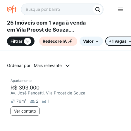
25 Imóveis com 1 vaga à venda
em Vila Proost de Souza,
Campinas, SP
Filtrar
Redecore IA
Valor
+1 vagas
3
Ordenar por:
Mais relevante
Apartamento
Redecorar
R$ 393.000
Av. José Pancetti, Vila Proost de Souza
76
m²
2
1
Ver contato