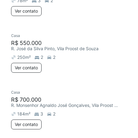
78
m²
3
2
Ver contato
Casa
Chegou este mês
R$ 550.000
R. José da Silva Pinto, Vila Proost de Souza
250
m²
2
2
Ver contato
Casa
Chegou este mês
R$ 700.000
R. Monsenhor Agnaldo José Gonçalves, Vila Proost de Souza
184
m²
3
2
Ver contato