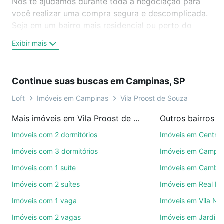
Nós te ajudamos durante toda a negociação para
você realizar uma compra segura e descomplicada.
Seja em um bairro mais residencial ou perto do
trabalho e do metrô, aqui você vai encontrar a
Exibir mais
oferta ideal de Imóveis com 1 vaga à venda em Vila
Proost de Souza, Campinas, SP para conquistar seu
sonho. Agende uma visita presencial ou por
Continue suas buscas em Campinas, SP
videochamada, é grátis, sem compromisso e você
ainda conta com mais de 46 mil corretores e
Loft
Imóveis em Campinas
Vila Proost de Souza
imobiliárias te ajudando na compra, venda ou troca
Mais imóveis em Vila Proost de Souza
Outros bairros 
de imóveis.
Imóveis com 2 dormitórios
Imóveis em Centro
Como escolher um imóvel?
Imóveis com 3 dormitórios
Imóveis em Campo
Use barra de busca no topo para pesquisar por
Imóveis com 1 suíte
Imóveis em Cambuí
ruas, bairros e até condomínios favoritos. Você
Imóveis com 2 suítes
Imóveis em Real P
também pode usar os filtros como quantidade de
quartos, suítes, com ou sem vaga de garagem para
Imóveis com 1 vaga
Imóveis em Vila No
combinar perfeitamente com o preço, metragem e
Imóveis com 2 vagas
Imóveis em Jardim 
comodidades, como piscina, academia, salão de