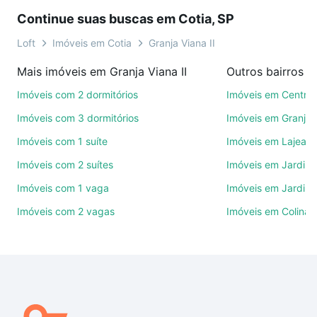
visita presencial ou por videochamada, é grátis, sem
Continue suas buscas em Cotia, SP
compromisso e você ainda conta com mais de 46
mil corretores e imobiliárias te ajudando na compra,
Loft
Imóveis em Cotia
Granja Viana II
venda ou troca de imóveis.
Mais imóveis em Granja Viana II
Outros bairros e
Como escolher um imóvel?
Imóveis com 2 dormitórios
Imóveis em Centro
Use barra de busca no topo para pesquisar por
Imóveis com 3 dormitórios
Imóveis em Granja 
ruas, bairros e até condomínios favoritos. Você
Imóveis com 1 suíte
Imóveis em Lajead
também pode usar os filtros como quantidade de
Imóveis com 2 suítes
Imóveis em Jardim
quartos, suítes, com ou sem vaga de garagem para
combinar perfeitamente com o preço, metragem e
Imóveis com 1 vaga
Imóveis em Jardim 
comodidades, como piscina, academia, salão de
Imóveis com 2 vagas
Imóveis em Colinas
festas ou área verde e encontrar Imóveis à venda
em Granja Viana II, Cotia, SP ideal para você na
Loft.
Qual o preço de Imóveis à venda em Granja Viana II,
Cotia, SP?