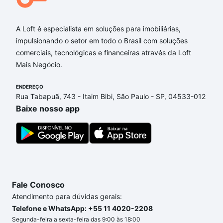
Aqui na Loft temos a oferta ideal para você, com
Imóveis à venda em Granja Viana II, Cotia, SP que
custam a partir de R$ 0 e com nossas opções de
A Loft é especialista em soluções para imobiliárias,
financiamento imobiliário as parcelas podem se
impulsionando o setor em todo o Brasil com soluções
adequar ao seu orçamento. Se ainda tem alguma
comerciais, tecnológicas e financeiras através da Loft
dúvida dos custos envolvidos no processo de
Mais Negócio.
compra, veja em nosso portal
quanto custa comprar
ENDEREÇO
um apartamento
e conte com a gente para comprar
Rua Tabapuã, 743 - Itaim Bibi, São Paulo - SP, 04533-012
o imóvel dos seus sonhos com segurança e
Baixe nosso app
conforto. Loft, com você até as chaves.
Fale Conosco
Atendimento para dúvidas gerais:
Telefone e WhatsApp: +55 11 4020-2208
Segunda-feira a sexta-feira das 9:00 às 18:00