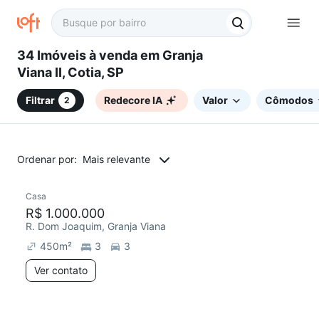
34 Imóveis à venda em Granja
Viana II, Cotia, SP
Filtrar
Redecore IA
Valor
Cômodos
2
Ordenar por:
Mais relevante
Casa
Redecorar
R$ 1.000.000
R. Dom Joaquim, Granja Viana
450
m²
3
3
Ver contato