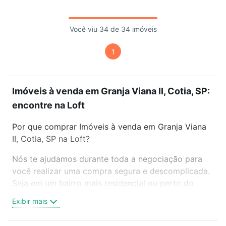
Você viu 34 de 34 imóveis
1
Imóveis à venda em Granja Viana II, Cotia, SP:
encontre na Loft
Por que comprar Imóveis à venda em Granja Viana
II, Cotia, SP na Loft?
Nós te ajudamos durante toda a negociação para
você realizar uma compra segura e descomplicada.
Seja em um bairro mais residencial ou perto do
trabalho e do metrô, aqui você vai encontrar a
Exibir mais
oferta ideal de Imóveis à venda em Granja Viana II,
Cotia, SP para conquistar seu sonho. Agende uma