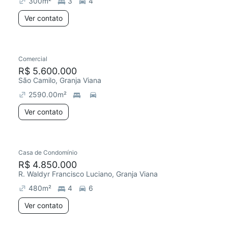
300
m²
3
4
Ver contato
Comercial
R$ 5.600.000
São Camilo, Granja Viana
2590.00
m²
Ver contato
Casa de Condomínio
Redecorar
R$ 4.850.000
R. Waldyr Francisco Luciano, Granja Viana
480
m²
4
6
Ver contato