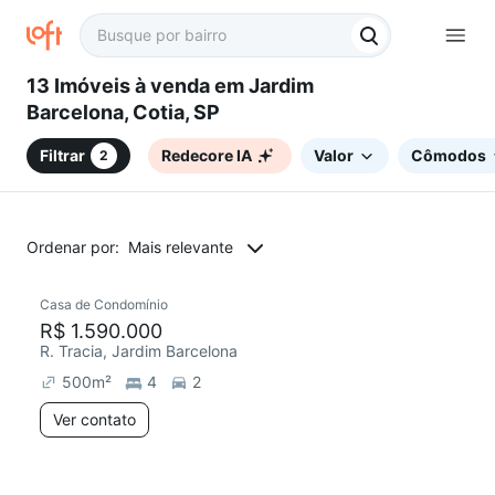
13 Imóveis à venda em Jardim
Barcelona, Cotia, SP
Filtrar
Redecore IA
Valor
Cômodos
2
Ordenar por:
Mais relevante
Casa de Condomínio
R$ 1.590.000
R. Tracia, Jardim Barcelona
500
m²
4
2
Ver contato