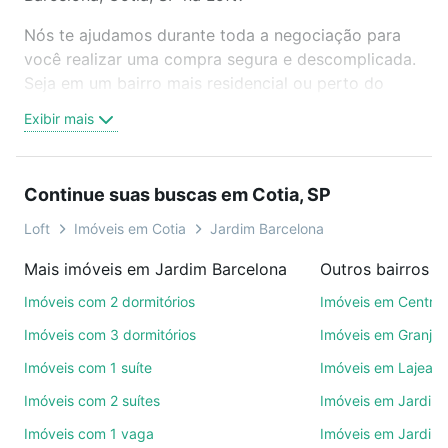
Nós te ajudamos durante toda a negociação para
você realizar uma compra segura e descomplicada.
Seja em um bairro mais residencial ou perto do
trabalho e do metrô, aqui você vai encontrar a
Exibir mais
oferta ideal de Imóveis à venda em Jardim
Barcelona, Cotia, SP para conquistar seu sonho.
Agende uma visita presencial ou por videochamada,
Continue suas buscas em Cotia, SP
é grátis, sem compromisso e você ainda conta com
mais de 46 mil corretores e imobiliárias te ajudando
Loft
Imóveis em Cotia
Jardim Barcelona
na compra, venda ou troca de imóveis.
Mais imóveis em Jardim Barcelona
Outros bairros e
Como escolher um imóvel?
Imóveis com 2 dormitórios
Imóveis em Centro
Use barra de busca no topo para pesquisar por
Imóveis com 3 dormitórios
Imóveis em Granja 
ruas, bairros e até condomínios favoritos. Você
Imóveis com 1 suíte
Imóveis em Lajead
também pode usar os filtros como quantidade de
Imóveis com 2 suítes
Imóveis em Jardim
quartos, suítes, com ou sem vaga de garagem para
combinar perfeitamente com o preço, metragem e
Imóveis com 1 vaga
Imóveis em Jardim 