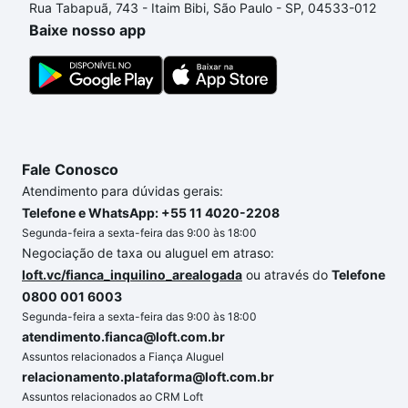
Rua Tabapuã, 743 - Itaim Bibi, São Paulo - SP, 04533-012
comprar um apartamento
e conte com a gente para
Baixe nosso app
comprar o imóvel dos seus sonhos com segurança e
conforto. Loft, com você até as chaves.
Fale Conosco
Atendimento para dúvidas gerais:
Telefone e WhatsApp: +55 11 4020-2208
Segunda-feira a sexta-feira das 9:00 às 18:00
Negociação de taxa ou aluguel em atraso:
loft.vc/fianca_inquilino_arealogada
ou através do
Telefone
0800 001 6003
Segunda-feira a sexta-feira das 9:00 às 18:00
atendimento.fianca@loft.com.br
Assuntos relacionados a Fiança Aluguel
relacionamento.plataforma@loft.com.br
Assuntos relacionados ao CRM Loft