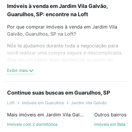
Imóveis à venda em Jardim Vila Galvão,
Guarulhos, SP: encontre na Loft
Por que comprar Imóveis à venda em Jardim Vila
Galvão, Guarulhos, SP na Loft?
Nós te ajudamos durante toda a negociação para
você realizar uma compra segura e descomplicada.
Seja em um bairro mais residencial ou perto do
trabalho e do metrô, aqui você vai encontrar a
Exibir mais
oferta ideal de Imóveis à venda em Jardim Vila
Galvão, Guarulhos, SP para conquistar seu sonho.
Agende uma visita presencial ou por videochamada,
Continue suas buscas em Guarulhos, SP
é grátis, sem compromisso e você ainda conta com
mais de 46 mil corretores e imobiliárias te ajudando
Loft
Imóveis em Guarulhos
Jardim Vila Galvão
na compra, venda ou troca de imóveis.
Mais imóveis em Jardim Vila Galvão
Outros bairros e
Como escolher um imóvel?
Imóveis com 2 dormitórios
Imóveis em Bela Vi