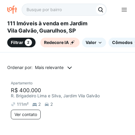
111 Imóveis à venda em Jardim
Vila Galvão, Guarulhos, SP
Filtrar
Redecore IA
Valor
Cômodos
2
Ordenar por:
Mais relevante
Apartamento
Redecorar
R$ 400.000
R. Brigadeiro Lima e Silva, Jardim Vila Galvão
111
m²
2
2
Ver contato