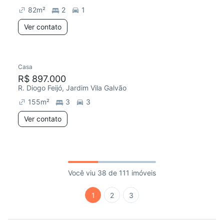
82
m²
2
1
Ver contato
Casa
R$ 897.000
R. Diogo Feijó, Jardim Vila Galvão
155
m²
3
3
Ver contato
Você viu 38 de 111 imóveis
1
2
3