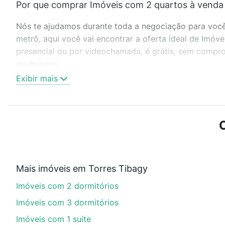
Por que comprar Imóveis com 2 quartos à venda 
Nós te ajudamos durante toda a negociação para você 
metrô, aqui você vai encontrar a oferta ideal de Imóv
presencial ou por videochamada, é grátis, sem compro
de imóveis.
Exibir mais
Como escolher um imóvel?
Use barra de busca no topo para pesquisar por ruas, 
ou sem vaga de garagem para combinar perfeitamente 
Imóveis com 2 quartos à venda em Torres Tibagy, Guar
Qual o preço de Imóveis com 2 quartos à venda 
Mais imóveis em Torres Tibagy
Aqui na Loft temos a oferta ideal para você, com Imó
Imóveis com 2 dormitórios
de financiamento imobiliário as parcelas podem se a
nosso portal
quanto custa comprar um apartamento
e
Imóveis com 3 dormitórios
chaves.
Imóveis com 1 suíte