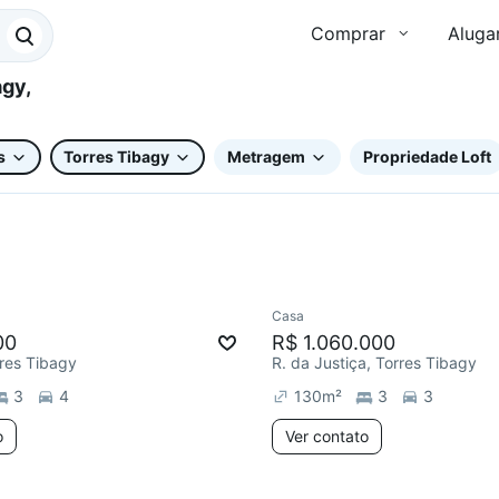
Comprar
Aluga
s
Torres Tibagy
Metragem
Propriedade Loft
Casa
ar
Chegou este mês
Redecorar
00
R$ 1.060.000
rres Tibagy
R. da Justiça, Torres Tibagy
3
4
130
m²
3
3
o
Ver contato