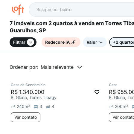
7 Imóveis com 2 quartos à venda em Torres Tibagy,
Guarulhos, SP
Filtrar
Redecore IA
Valor
+2 quarto
3
Ordenar por:
Mais relevante
Casa de Condomínio
Casa
Redecorar
Redecor
R$ 1.340.000
R$ 955.0
R. Glória, Torres Tibagy
R. Glória, To
240
m²
3
4
200
m²
Ver contato
Ver contat