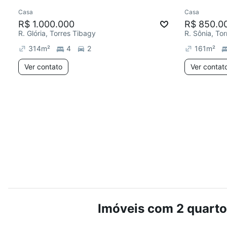
Casa
Casa
Redecorar
Chegou este mês
Redecor
R$ 1.000.000
R$ 850.0
R. Glória, Torres Tibagy
R. Sônia, To
314
m²
4
2
161
m²
Ver contato
Ver contat
Imóveis com 2 quartos