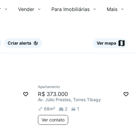
r
Vender
Para Imobiliárias
Mais
Criar alerta
Ver mapa
Ver
Apartamento
Redecorar
R$ 373.000
Av. Júlio Prestes, Torres Tibagy
68
m²
2
1
Ver contato