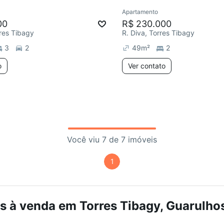
Apartamento
ar
Redecorar
00
R$ 230.000
rres Tibagy
R. Diva, Torres Tibagy
3
2
49
m²
2
o
Ver contato
Você viu 7 de 7 imóveis
1
 à venda em Torres Tibagy, Guarulhos