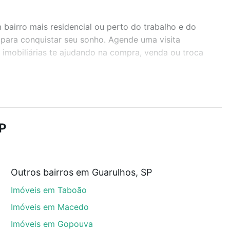
airro mais residencial ou perto do trabalho e do
 para conquistar seu sonho. Agende uma visita
imobiliárias te ajudando na compra, venda ou troca
r os filtros como quantidade de quartos, suítes, com
demia, salão de festas ou área verde e encontrar
P
Outros bairros em Guarulhos, SP
SP que custam a partir de R$ 0 e com nossas opções
Imóveis em Taboão
custos envolvidos no processo de compra, veja em
s com segurança e conforto. Loft, com você até as
Imóveis em Macedo
Imóveis em Gopouva