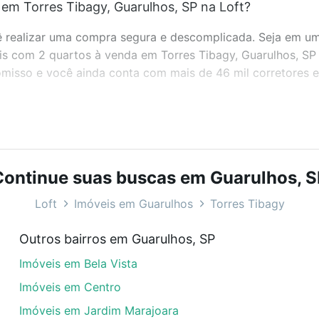
em Torres Tibagy, Guarulhos, SP na Loft?
realizar uma compra segura e descomplicada. Seja em um b
eis com 2 quartos à venda em Torres Tibagy, Guarulhos, SP
misso e você ainda conta com mais de 46 mil corretores e 
bairros e até condomínios favoritos. Você também pode usa
com o preço, metragem e comodidades, como piscina, aca
Continue suas buscas em Guarulhos, S
ulhos, SP ideal para você na Loft.
Loft
Imóveis em Guarulhos
Torres Tibagy
em Torres Tibagy, Guarulhos, SP?
Outros bairros em Guarulhos, SP
veis com 2 quartos à venda em Torres Tibagy, Guarulhos, 
Imóveis em Bela Vista
dequar ao seu orçamento. Se ainda tem alguma dúvida dos 
 conte com a gente para comprar o imóvel dos seus sonho
Imóveis em Centro
Imóveis em Jardim Marajoara