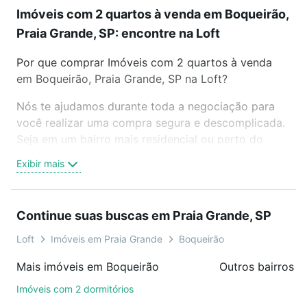
Imóveis com 2 quartos à venda em Boqueirão,
Praia Grande, SP: encontre na Loft
Por que comprar Imóveis com 2 quartos à venda
em Boqueirão, Praia Grande, SP na Loft?
Nós te ajudamos durante toda a negociação para
você realizar uma compra segura e descomplicada.
Seja em um bairro mais residencial ou perto do
trabalho e do metrô, aqui você vai encontrar a
Exibir mais
oferta ideal de Imóveis com 2 quartos à venda em
Boqueirão, Praia Grande, SP para conquistar seu
sonho. Agende uma visita presencial ou por
Continue suas buscas em Praia Grande, SP
videochamada, é grátis, sem compromisso e você
ainda conta com mais de 46 mil corretores e
Loft
Imóveis em Praia Grande
Boqueirão
imobiliárias te ajudando na compra, venda ou troca
Mais imóveis em Boqueirão
de imóveis.
Imóveis com 2 dormitórios
Como escolher um imóvel?