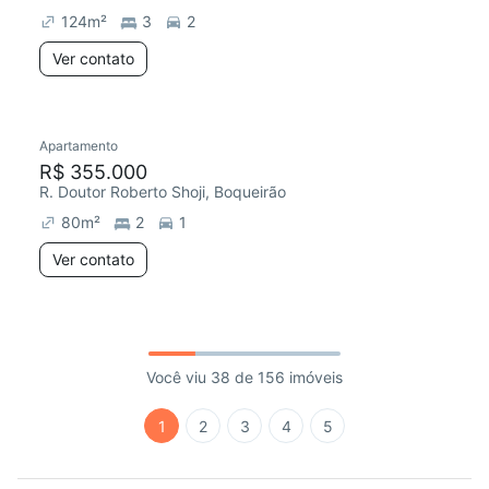
124
m²
3
2
Ver contato
Apartamento
R$ 355.000
R. Doutor Roberto Shoji, Boqueirão
80
m²
2
1
Ver contato
Você viu 38 de 156 imóveis
1
2
3
4
5