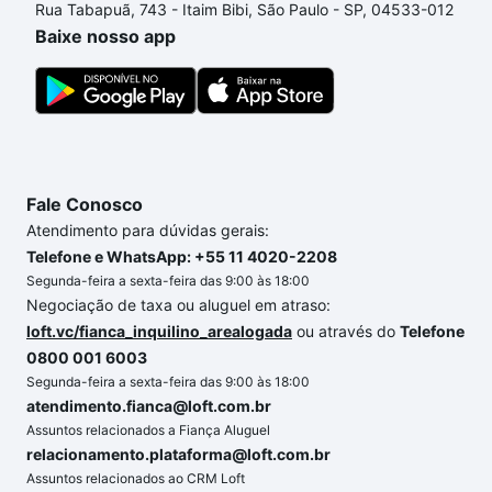
Rua Tabapuã, 743 - Itaim Bibi, São Paulo - SP, 04533-012
processo de compra, veja em nosso portal
quanto
Baixe nosso app
custa comprar um apartamento
e conte com a
gente para comprar o imóvel dos seus sonhos com
segurança e conforto. Loft, com você até as
chaves.
Fale Conosco
Atendimento para dúvidas gerais:
Telefone e WhatsApp: +55 11 4020-2208
Segunda-feira a sexta-feira das 9:00 às 18:00
Negociação de taxa ou aluguel em atraso:
loft.vc/fianca_inquilino_arealogada
ou através do
Telefone
0800 001 6003
Segunda-feira a sexta-feira das 9:00 às 18:00
atendimento.fianca@loft.com.br
Assuntos relacionados a Fiança Aluguel
relacionamento.plataforma@loft.com.br
Assuntos relacionados ao CRM Loft