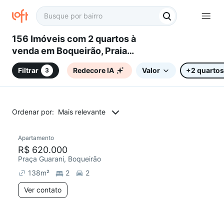
156 Imóveis com 2 quartos à
venda em Boqueirão, Praia
Grande, SP
Filtrar
Redecore IA
Valor
+2 quartos
3
Ordenar por:
Mais relevante
Apartamento
Chegou há 3 dias
R$ 620.000
Praça Guarani, Boqueirão
138
m²
2
2
Ver contato