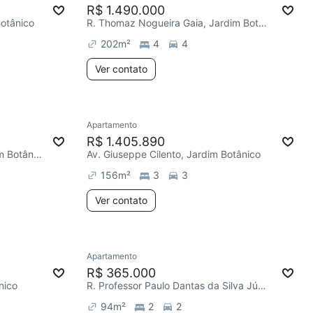
R$ 1.490.000
Botânico
R. Thomaz Nogueira Gaia, Jardim Botânico
202
m²
4
4
Ver contato
Apartamento
R$ 1.405.890
R. Luciana Mara Ignácio, Jardim Botânico
Av. Giuseppe Cilento, Jardim Botânico
156
m²
3
3
Ver contato
Apartamento
R$ 365.000
nico
R. Professor Paulo Dantas da Silva Júnior, Jardim Botânico
94
m²
2
2