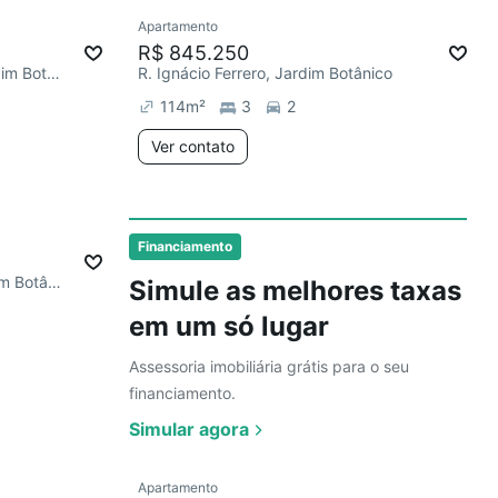
Ver
Apartamento
R$ 845.250
R. Thomaz Nogueira Gaia, Jardim Botânico
R. Ignácio Ferrero, Jardim Botânico
114
m²
3
2
Ver contato
Ver
Financiamento
Av. Professor João Fiúsa, Jardim Botânico
Simule as melhores taxas
em um só lugar
Assessoria imobiliária grátis para o seu
financiamento.
Simular agora
Ver
Apartamento