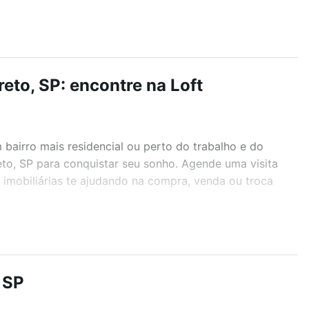
eto, SP: encontre na Loft
airro mais residencial ou perto do trabalho e do
eto, SP para conquistar seu sonho. Agende uma visita
imobiliárias te ajudando na compra, venda ou troca
r os filtros como quantidade de quartos, suítes, com
demia, salão de festas ou área verde e encontrar
 SP