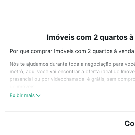
Imóveis com 2 quartos à 
Por que comprar Imóveis com 2 quartos à venda 
Nós te ajudamos durante toda a negociação para você 
metrô, aqui você vai encontrar a oferta ideal de Imóv
presencial ou por videochamada, é grátis, sem compro
de imóveis.
Exibir mais
Como escolher um imóvel?
Use barra de busca no topo para pesquisar por ruas, 
ou sem vaga de garagem para combinar perfeitamente 
Co
Imóveis com 2 quartos à venda em Jardim Botânico, Rib