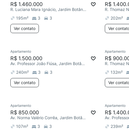
R$ 1.460.000
R$ 1.400.
R. Luciana Mara Ignácio, Jardim Botânico
195
m²
3
3
202
m²
Ver contato
Ver contat
Apartamento
Apartamento
R$ 1.500.000
R$ 900.0
Av. Professor João Fiúsa, Jardim Botânico
240
m²
3
3
132
m²
Ver contato
Ver contat
Apartamento
Apartamento
R$ 850.000
R$ 1.400.
Av. Norma Valério Corrêa, Jardim Botânico
107
m²
3
3
239
m²