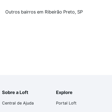
Outros bairros em Ribeirão Preto, SP
reto, SP que custam a partir de R$ 0 e com nossas
ida dos custos envolvidos no processo de compra,
us sonhos com segurança e conforto. Loft, com você
Sobre a Loft
Explore
Central de Ajuda
Portal Loft