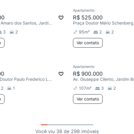
Apartamento
00
R$ 525.000
R. Severiano Amaro dos Santos, Jardim Botânico
3
2
95
m²
2
2
o
Ver contato
Apartamento
00
R$ 900.000
R. Professor Doutor Paulo Frederico Ludwig Becker, Jardim Botânico
Av. Giuseppe Cilento, Jardim B
2
1
107
m²
3
2
o
Ver contato
Você viu 38 de 298 imóveis