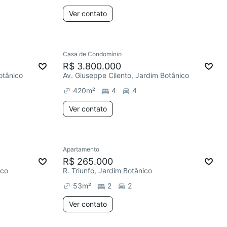
Ver contato
Casa de Condomínio
R$ 3.800.000
otânico
Av. Giuseppe Cilento, Jardim Botânico
420
m²
4
4
Ver contato
Apartamento
R$ 265.000
ico
R. Triunfo, Jardim Botânico
53
m²
2
2
Ver contato