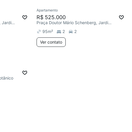
Apartamento
R$ 525.000
Praça Doutor Mário Schenberg, Jardim Botânico
Praça Doutor Mário Schenberg, Jardim Botânico
95
m²
2
2
Ver contato
otânico