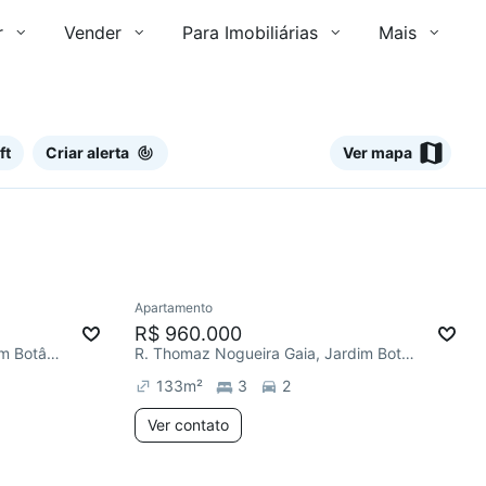
r
Vender
Para Imobiliárias
Mais
ft
Criar alerta
Ver mapa
Ver
Apartamento
R$ 960.000
Av. Professor João Fiúsa, Jardim Botânico
R. Thomaz Nogueira Gaia, Jardim Botânico
133
m²
3
2
Ver contato