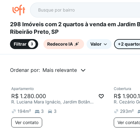
298 Imóveis com 2 quartos à venda em Jardim Botânico,
Ribeirão Preto, SP
Filtrar
Redecore IA
Valor
+2 quarto
3
Ordenar por:
Mais relevante
Apartamento
Cobertura
R$ 1.280.000
R$ 1.900.
R. Luciana Mara Ignácio, Jardim Botânico
R. Cezário G
194
m²
3
3
293
m²
Ver contato
Ver contat