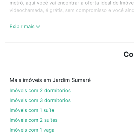
metrô, aqui você vai encontrar a oferta ideal de Imóv
videochamada, é grátis, sem compromisso e você ainda
Como escolher um imóvel?
Exibir mais
Use barra de busca no topo para pesquisar por ruas, 
ou sem vaga de garagem para combinar perfeitamente 
Imóveis à venda em Jardim Sumaré, Ribeirão Preto, SP 
Co
Qual o preço de Imóveis à venda em Jardim Sumar
Aqui na Loft temos a oferta ideal para você, com Imó
Mais imóveis em Jardim Sumaré
financiamento imobiliário as parcelas podem se adeq
Imóveis com 2 dormitórios
portal
quanto custa comprar um apartamento
e conte
Imóveis com 3 dormitórios
Imóveis com 1 suíte
Imóveis com 2 suítes
Imóveis com 1 vaga