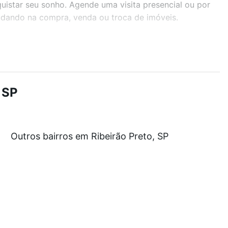
quistar seu sonho. Agende uma visita presencial ou por
judando na compra, venda ou troca de imóveis.
r os filtros como quantidade de quartos, suítes, com
demia, salão de festas ou área verde e encontrar
 SP
stam a partir de R$ 0 e com nossas opções de
Outros bairros em Ribeirão Preto, SP
tos envolvidos no processo de compra, veja em nosso
egurança e conforto. Loft, com você até as chaves.