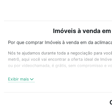
Imóveis à venda em 
Por que comprar Imóveis à venda em da aclimaca
Nós te ajudamos durante toda a negociação para você 
metrô, aqui você vai encontrar a oferta ideal de Imóv
ou por videochamada, é grátis, sem compromisso e voc
Como escolher um imóvel?
Exibir mais
Use barra de busca no topo para pesquisar por ruas, 
ou sem vaga de garagem para combinar perfeitamente 
Imóveis à venda em da aclimacao - Aclimação, São Pau
Qual o preço de Imóveis à venda em da aclimacao