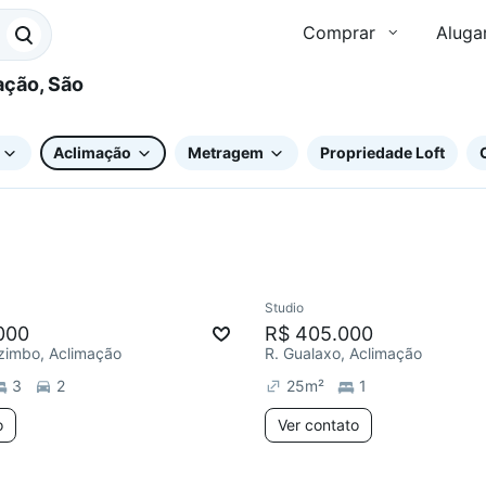
Comprar
Aluga
Aclimação
Metragem
Propriedade Loft
Studio
Redecorar
000
R$ 405.000
zimbo, Aclimação
R. Gualaxo, Aclimação
3
2
25
m²
1
o
Ver contato