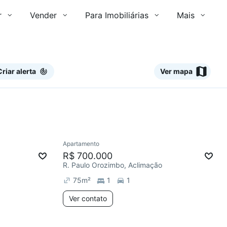
r
Vender
Para Imobiliárias
Mais
Criar alerta
Ver mapa
Ver
Apartamento
Redecorar
R$ 700.000
R. Paulo Orozimbo, Aclimação
75
m²
1
1
Ver contato