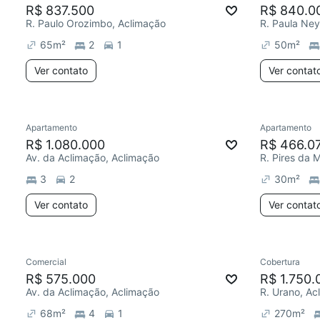
R$ 837.500
R$ 840.0
R. Paulo Orozimbo, Aclimação
R. Paula Ney
65
m²
2
1
50
m²
Ver contato
Ver contat
Apartamento
Apartamento
R$ 1.080.000
R$ 466.0
Av. da Aclimação, Aclimação
R. Pires da 
3
2
30
m²
Ver contato
Ver contat
Comercial
Cobertura
R$ 575.000
R$ 1.750.
Av. da Aclimação, Aclimação
R. Urano, Ac
68
m²
4
1
270
m²