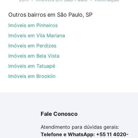
veis à venda em da aclimacao - Aclimação, São Paulo, SP 
Outros bairros em São Paulo, SP
uar ao seu orçamento. Se ainda tem alguma dúvida dos cus
Imóveis em Pinheiros
 com a gente para comprar o imóvel dos seus sonhos com s
Imóveis em Vila Mariana
Imóveis em Perdizes
Imóveis em Bela Vista
Imóveis em Tatuapé
Imóveis em Brooklin
Fale Conosco
Atendimento para dúvidas gerais:
Telefone e WhatsApp: +55 11 4020-