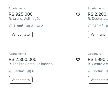
Apartamento
Apartamento
R$ 925.000
R$ 2.200
R. Urano, Aclimação
R. Doutor Jo
118
m²
3
2
310
m²
Ver contato
Ver 4 anún
Apartamento
Cobertura
R$ 2.300.000
R$ 1.990.
R. Espírito Santo, Aclimação
R. Castro Al
640
m²
6
359
m²
Ver contato
Ver contat