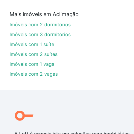
Aqui na Loft temos a oferta ideal para você, com Imó
Mais imóveis em Aclimação
financiamento imobiliário as parcelas podem se adeq
Imóveis com 2 dormitórios
portal
quanto custa comprar um apartamento
e conte
Imóveis com 3 dormitórios
Imóveis com 1 suíte
Imóveis com 2 suítes
Imóveis com 1 vaga
Imóveis com 2 vagas
A Loft é especialista em soluções para imobiliárias,