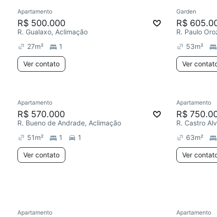
Apartamento
Garden
Redecorar
Redecor
R$ 500.000
R$ 605.0
R. Gualaxo, Aclimação
R. Paulo Oro
27
m²
1
53
m²
Ver contato
Ver contat
Apartamento
Apartamento
Redecorar
Redecor
R$ 570.000
R$ 750.0
R. Bueno de Andrade, Aclimação
R. Castro Al
51
m²
1
1
63
m²
Ver contato
Ver contat
Apartamento
Apartamento
Redecorar