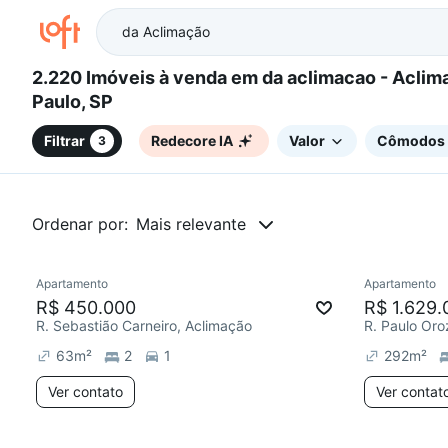
2.220 Imóveis à venda em da aclimacao - Aclimação, São
Paulo, SP
Filtrar
Redecore IA
Valor
Cômodos
3
Ordenar por:
Mais relevante
Apartamento
Apartamento
Redecorar
R$ 450.000
R$ 1.629.
R. Sebastião Carneiro, Aclimação
R. Paulo Oro
63
m²
2
1
292
m²
Ver contato
Ver contat