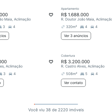
Apartamento
.000
R$ 1.688.000
ão Maia, Aclimação
R. Doutor João Maia, Aclimaçã
3
4
320
m²
4
4
cios
Ver 3 anúncios
Cobertura
000
R$ 3.200.000
ves, Aclimação
R. Castro Alves, Aclimação
3
4
508
m²
5
4
o
Ver contato
Você viu 38 de 2220 imóveis