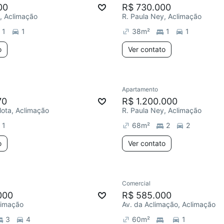
00
R$ 730.000
, Aclimação
R. Paula Ney, Aclimação
1
1
38
m²
1
1
o
Ver contato
Apartamento
70
R$ 1.200.000
Mota, Aclimação
R. Paula Ney, Aclimação
1
68
m²
2
2
o
Ver contato
Comercial
000
R$ 585.000
limação
Av. da Aclimação, Aclimação
3
4
60
m²
1