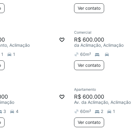
o
Ver contato
Comercial
00
R$ 600.000
Santo, Aclimação
da Aclimação, Aclimação
1
1
60
m²
o
Ver contato
Apartamento
000
R$ 600.000
limação
Av. da Aclimação, Aclimação
3
4
60
m²
2
1
o
Ver contato