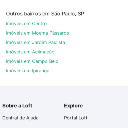
que custam a partir de R$ 0 e com nossas opções de
Outros bairros em São Paulo, SP
tos envolvidos no processo de compra, veja em nosso
Imóveis em Centro
egurança e conforto. Loft, com você até as chaves.
Imóveis em Moema Pássaros
Imóveis em Jardim Paulista
Imóveis em Aclimação
Imóveis em Campo Belo
Imóveis em Ipiranga
Sobre a Loft
Explore
Central de Ajuda
Portal Loft