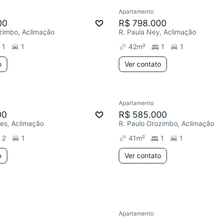
Apartamento
ar
Redecorar
00
R$ 798.000
zimbo, Aclimação
R. Paula Ney, Aclimação
1
1
42
m²
1
1
o
Ver contato
Apartamento
ar
Redecorar
Chegou este 
00
R$ 585.000
ves, Aclimação
R. Paulo Orozimbo, Aclimação
2
1
41
m²
1
1
o
Ver contato
Apartamento