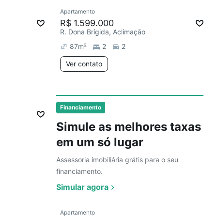
Ver
Apartamento
Redecorar
Chegou há 2 dias
R$ 1.599.000
R. Dona Brígida, Aclimação
87
m²
2
2
Ver contato
Ver
mês
Financiamento
Simule as melhores taxas
em um só lugar
Assessoria imobiliária grátis para o seu
financiamento.
Simular agora
Ver
Apartamento