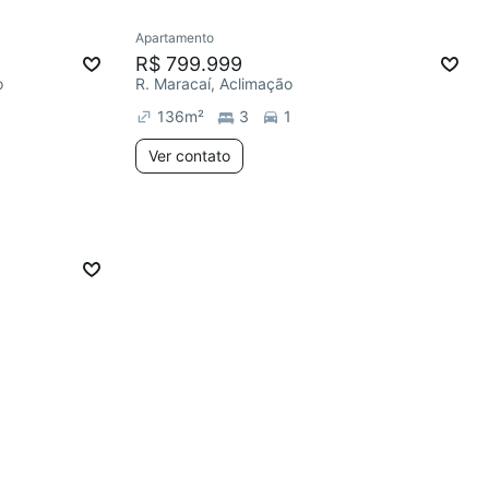
Apartamento
R$ 799.999
o
R. Maracaí, Aclimação
136
m²
3
1
Ver contato