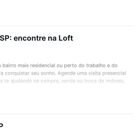
SP: encontre na Loft
airro mais residencial ou perto do trabalho e do
ra conquistar seu sonho. Agende uma visita presencial
as te ajudando na compra, venda ou troca de imóveis.
r os filtros como quantidade de quartos, suítes, com
demia, salão de festas ou área verde e encontrar
P