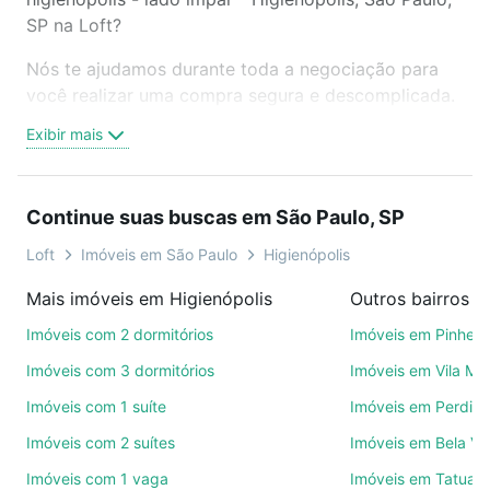
SP na Loft?
Nós te ajudamos durante toda a negociação para
você realizar uma compra segura e descomplicada.
Seja em um bairro mais residencial ou perto do
Exibir mais
trabalho e do metrô, aqui você vai encontrar a
oferta ideal de Imóveis à venda em avenida
higienopolis - lado impar - Higienópolis, São Paulo,
Continue suas buscas em São Paulo, SP
SP para conquistar seu sonho. Agende uma visita
presencial ou por videochamada, é grátis, sem
Loft
Imóveis em São Paulo
Higienópolis
compromisso e você ainda conta com mais de 46
Mais imóveis em Higienópolis
Outros bairros e
mil corretores e imobiliárias te ajudando na compra,
venda ou troca de imóveis.
Imóveis com 2 dormitórios
Imóveis em Pinheir
Imóveis com 3 dormitórios
Imóveis em Vila Ma
Como escolher um imóvel?
Imóveis com 1 suíte
Imóveis em Perdize
Use barra de busca no topo para pesquisar por
Imóveis com 2 suítes
Imóveis em Bela Vi
ruas, bairros e até condomínios favoritos. Você
também pode usar os filtros como quantidade de
Imóveis com 1 vaga
Imóveis em Tatuap