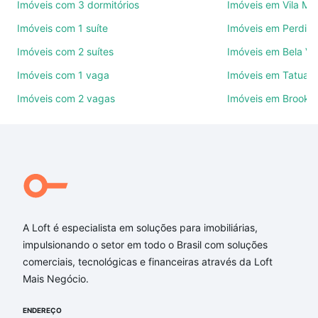
Imóveis com 3 dormitórios
Imóveis em Vila Ma
Use barra de busca no topo para pesquisar por
Imóveis com 1 suíte
Imóveis em Perdize
ruas, bairros e até condomínios favoritos. Você
Imóveis com 2 suítes
Imóveis em Bela Vi
também pode usar os filtros como quantidade de
quartos, suítes, com ou sem vaga de garagem para
Imóveis com 1 vaga
Imóveis em Tatuap
combinar perfeitamente com o preço, metragem e
Imóveis com 2 vagas
Imóveis em Brookli
comodidades, como piscina, academia, salão de
festas ou área verde e encontrar Imóveis à venda
em piaui - Higienópolis, São Paulo, SP ideal para
você na Loft.
Qual o preço de Imóveis à venda em piaui -
Higienópolis, São Paulo, SP?
A Loft é especialista em soluções para imobiliárias,
Aqui na Loft temos a oferta ideal para você, com
impulsionando o setor em todo o Brasil com soluções
Imóveis à venda em piaui - Higienópolis, São Paulo,
comerciais, tecnológicas e financeiras através da Loft
SP que custam a partir de R$ 0 e com nossas
Mais Negócio.
opções de financiamento imobiliário as parcelas
podem se adequar ao seu orçamento. Se ainda tem
ENDEREÇO
alguma dúvida dos custos envolvidos no processo