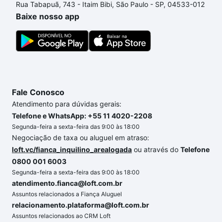
Rua Tabapuã, 743 - Itaim Bibi, São Paulo - SP, 04533-012
de compra, veja em nosso portal
quanto custa
Baixe nosso app
comprar um apartamento
e conte com a gente para
comprar o imóvel dos seus sonhos com segurança e
conforto. Loft, com você até as chaves.
Fale Conosco
Atendimento para dúvidas gerais:
Telefone e WhatsApp: +55 11 4020-2208
Segunda-feira a sexta-feira das 9:00 às 18:00
Negociação de taxa ou aluguel em atraso:
loft.vc/fianca_inquilino_arealogada
ou através do
Telefone
0800 001 6003
Segunda-feira a sexta-feira das 9:00 às 18:00
atendimento.fianca@loft.com.br
Assuntos relacionados a Fiança Aluguel
relacionamento.plataforma@loft.com.br
Assuntos relacionados ao CRM Loft