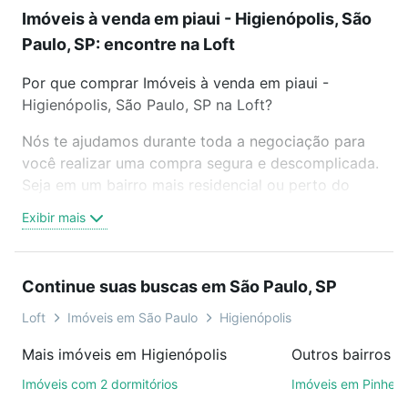
Imóveis à venda em piaui - Higienópolis, São
Paulo, SP: encontre na Loft
Por que comprar Imóveis à venda em piaui -
Higienópolis, São Paulo, SP na Loft?
Nós te ajudamos durante toda a negociação para
você realizar uma compra segura e descomplicada.
Seja em um bairro mais residencial ou perto do
trabalho e do metrô, aqui você vai encontrar a
Exibir mais
oferta ideal de Imóveis à venda em piaui -
Higienópolis, São Paulo, SP para conquistar seu
sonho. Agende uma visita presencial ou por
Continue suas buscas em São Paulo, SP
videochamada, é grátis, sem compromisso e você
ainda conta com mais de 46 mil corretores e
Loft
Imóveis em São Paulo
Higienópolis
imobiliárias te ajudando na compra, venda ou troca
Mais imóveis em Higienópolis
Outros bairros e
de imóveis.
Imóveis com 2 dormitórios
Imóveis em Pinheir
Como escolher um imóvel?