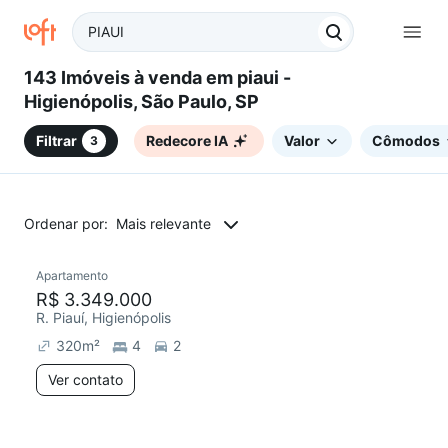
143 Imóveis à venda em piaui -
Higienópolis, São Paulo, SP
Filtrar
Redecore IA
Valor
Cômodos
3
Ordenar por:
Mais relevante
Apartamento
R$ 3.349.000
R. Piauí, Higienópolis
320
m²
4
2
Ver contato