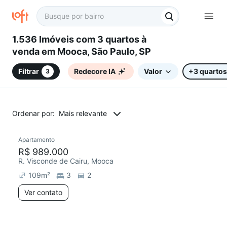
1.536 Imóveis com 3 quartos à
venda em Mooca, São Paulo, SP
Filtrar
Redecore IA
Valor
+3 quartos
3
Ordenar por:
Mais relevante
Apartamento
R$ 989.000
R. Visconde de Cairu, Mooca
109
m²
3
2
Ver contato