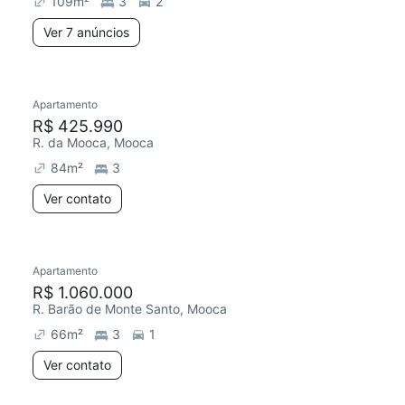
109
m²
3
2
Ver 7 anúncios
Apartamento
Chegou este mês
R$ 425.990
R. da Mooca, Mooca
84
m²
3
Ver contato
Apartamento
Chegou este mês
R$ 1.060.000
R. Barão de Monte Santo, Mooca
66
m²
3
1
Ver contato