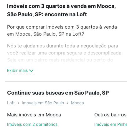
Imóveis com 3 quartos à venda em Mooca,
São Paulo, SP: encontre na Loft
Por que comprar Imóveis com 3 quartos à venda
em Mooca, São Paulo, SP na Loft?
Nós te ajudamos durante toda a negociação para
você realizar uma compra segura e descomplicada.
Seja em um bairro mais residencial ou perto do
trabalho e do metrô, aqui você vai encontrar a
Exibir mais
oferta ideal de Imóveis com 3 quartos à venda em
Mooca, São Paulo, SP para conquistar seu sonho.
Agende uma visita presencial ou por videochamada,
Continue suas buscas em São Paulo, SP
é grátis, sem compromisso e você ainda conta com
mais de 46 mil corretores e imobiliárias te ajudando
Loft
Imóveis em São Paulo
Mooca
na compra, venda ou troca de imóveis.
Mais imóveis em Mooca
Outros bairros e
Como escolher um imóvel?
Imóveis com 2 dormitórios
Imóveis em Pinheir