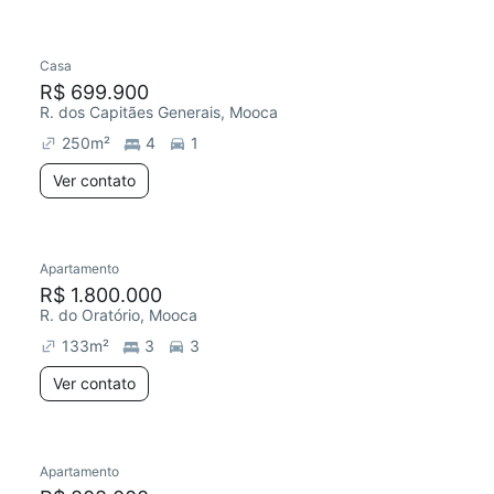
Casa
Chegou este mês
R$ 699.900
R. dos Capitães Generais, Mooca
250
m²
4
1
Ver contato
Apartamento
R$ 1.800.000
R. do Oratório, Mooca
133
m²
3
3
Ver contato
Apartamento