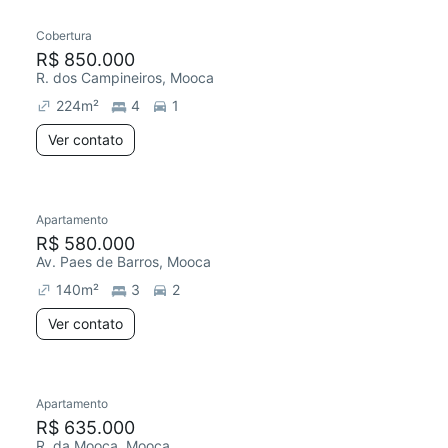
Cobertura
Chegou este mês
R$ 850.000
R. dos Campineiros, Mooca
224
m²
4
1
Ver contato
Apartamento
Redecorar
Chegou este mês
R$ 580.000
Av. Paes de Barros, Mooca
140
m²
3
2
Ver contato
Apartamento
Redecorar
Chegou este mês
R$ 635.000
R. da Mooca, Mooca