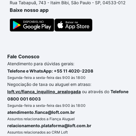
Rua Tabapuã, 743 - Itaim Bibi, São Paulo - SP, 04533-012
comprar um apartamento
e conte com a gente para
Baixe nosso app
comprar o imóvel dos seus sonhos com segurança e
conforto. Loft, com você até as chaves.
Fale Conosco
Atendimento para dúvidas gerais:
Telefone e WhatsApp: +55 11 4020-2208
Segunda-feira a sexta-feira das 9:00 às 18:00
Negociação de taxa ou aluguel em atraso:
loft.vc/fianca_inquilino_arealogada
ou através do
Telefone
0800 001 6003
Segunda-feira a sexta-feira das 9:00 às 18:00
atendimento.fianca@loft.com.br
Assuntos relacionados a Fiança Aluguel
relacionamento.plataforma@loft.com.br
Assuntos relacionados ao CRM Loft