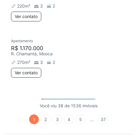
220
m²
3
2
Ver contato
Apartamento
R$ 1.170.000
R. Chamantá, Mooca
270
m²
3
2
Ver contato
Você viu 38 de 1536 imóveis
1
2
3
4
5
...
37