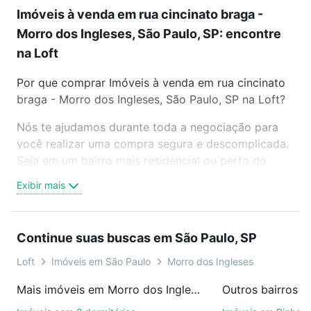
Imóveis à venda em rua cincinato braga -
Morro dos Ingleses, São Paulo, SP: encontre
na Loft
Por que comprar Imóveis à venda em rua cincinato
braga - Morro dos Ingleses, São Paulo, SP na Loft?
Nós te ajudamos durante toda a negociação para
você realizar uma compra segura e descomplicada.
Seja em um bairro mais residencial ou perto do
trabalho e do metrô, aqui você vai encontrar a
Exibir mais
oferta ideal de Imóveis à venda em rua cincinato
braga - Morro dos Ingleses, São Paulo, SP para
conquistar seu sonho. Agende uma visita presencial
Continue suas buscas em São Paulo, SP
ou por videochamada, é grátis, sem compromisso e
você ainda conta com mais de 46 mil corretores e
Loft
Imóveis em São Paulo
Morro dos Ingleses
imobiliárias te ajudando na compra, venda ou troca
Mais imóveis em Morro dos Ingleses
Outros bairros e
de imóveis.