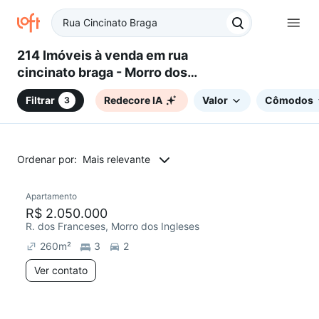
214 Imóveis à venda em rua
cincinato braga - Morro dos
Ingleses, São Paulo, SP
Filtrar
Redecore IA
Valor
Cômodos
3
Ordenar por:
Mais relevante
Apartamento
Chegou este mês
R$ 2.050.000
R. dos Franceses, Morro dos Ingleses
260
m²
3
2
Ver contato