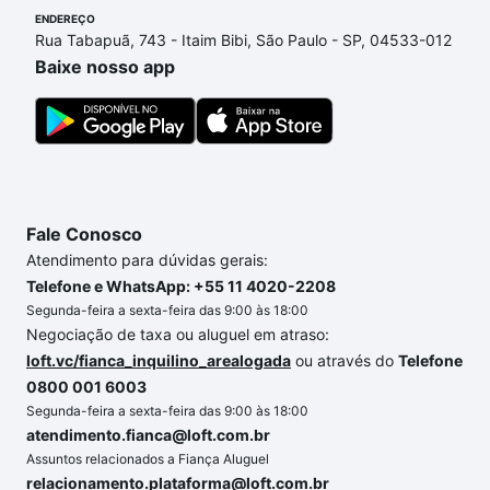
ENDEREÇO
Se ainda tem alguma dúvida dos custos envolvidos
Rua Tabapuã, 743 - Itaim Bibi, São Paulo - SP, 04533-012
no processo de compra, veja em nosso portal
Baixe nosso app
quanto custa comprar um apartamento
e conte com
a gente para comprar o imóvel dos seus sonhos
com segurança e conforto. Loft, com você até as
chaves.
Fale Conosco
Atendimento para dúvidas gerais:
Telefone e WhatsApp: +55 11 4020-2208
Segunda-feira a sexta-feira das 9:00 às 18:00
Negociação de taxa ou aluguel em atraso:
loft.vc/fianca_inquilino_arealogada
ou através do
Telefone
0800 001 6003
Segunda-feira a sexta-feira das 9:00 às 18:00
atendimento.fianca@loft.com.br
Assuntos relacionados a Fiança Aluguel
relacionamento.plataforma@loft.com.br