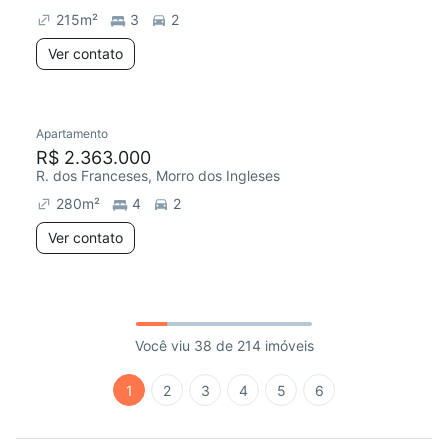
215
m²
3
2
Ver contato
Apartamento
R$ 2.363.000
R. dos Franceses, Morro dos Ingleses
280
m²
4
2
Ver contato
Você viu 38 de 214 imóveis
1
2
3
4
5
6