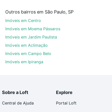
Outros bairros em São Paulo, SP
Paulo, SP que custam a partir de R$ 0 e com nossas
Imóveis em Centro
ida dos custos envolvidos no processo de compra,
us sonhos com segurança e conforto. Loft, com você
Imóveis em Moema Pássaros
Imóveis em Jardim Paulista
Imóveis em Aclimação
Imóveis em Campo Belo
Imóveis em Ipiranga
Sobre a Loft
Explore
Central de Ajuda
Portal Loft