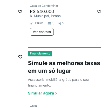
Ver
Casa de Condomínio
Redecorar
R$ 540.000
R. Municipal, Penha
116
m²
3
2
Ver contato
Ver
Financiamento
Simule as melhores taxas
em um só lugar
Assessoria imobiliária grátis para o seu
financiamento.
Simular agora
Ver
Casa