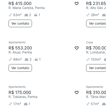
R$ 415.000
R$ 231.6
R. Maria Carlota, Penha
R. Alto São 
62
m²
2
1
28
m²
Ver contato
Ver contat
Apartamento
Casa
R$ 553.200
R$ 700.0
R. Atuaí, Penha
R. Lombardi
88
m²
3
1
150
m²
Ver contato
Ver contat
Apartamento
Apartamento
R$ 175.000
R$ 310.0
R. Tobiaras, Penha
R. Tânia Mar
17
m²
1
57
m²