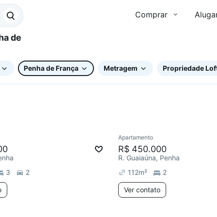
Comprar
Aluga
Penha de França
Metragem
Propriedade Lof
Apartamento
ar
Redecorar
00
R$ 450.000
enha
R. Guaiaúna, Penha
3
2
112
m²
2
o
Ver contato