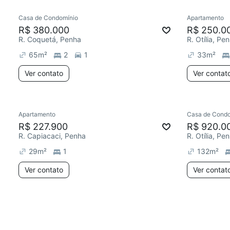
Casa de Condomínio
Apartamento
R$ 380.000
R$ 250.0
R. Coquetá, Penha
R. Otília, Pe
65
m²
2
1
33
m²
Ver contato
Ver contat
Apartamento
Casa de Condo
R$ 227.900
R$ 920.0
R. Capiacaci, Penha
R. Otília, Pe
29
m²
1
132
m²
Ver contato
Ver contat