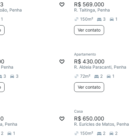
53
R$ 569.000
João, Penha
R. Taitinga, Penha
1
150
m²
3
1
o
Ver contato
Apartamento
00
R$ 430.000
, Penha
R. Aldeia Paracanti, Penha
3
3
72
m²
2
1
o
Ver contato
Casa
00
R$ 650.000
ia, Penha
R. Euricles de Matos, Penha
2
1
150
m²
2
2