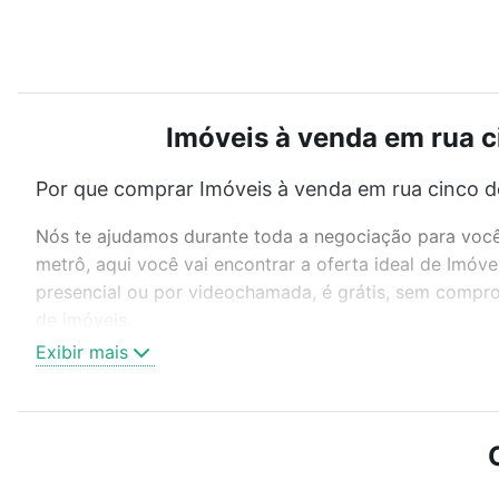
Imóveis à venda em rua c
Por que comprar Imóveis à venda em rua cinco de
Nós te ajudamos durante toda a negociação para você 
metrô, aqui você vai encontrar a oferta ideal de Imóv
presencial ou por videochamada, é grátis, sem compro
de imóveis.
Exibir mais
Como escolher um imóvel?
Use barra de busca no topo para pesquisar por ruas, 
ou sem vaga de garagem para combinar perfeitamente 
Imóveis à venda em rua cinco de maio - Penha de Franç