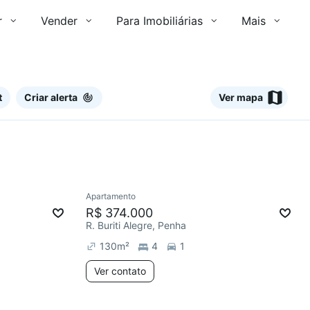
r
Vender
Para Imobiliárias
Mais
t
Criar alerta
Ver mapa
Ver
Apartamento
Redecorar
R$ 374.000
R. Buriti Alegre, Penha
130
m²
4
1
Ver contato