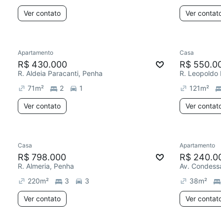
Ver contato
Ver contat
Apartamento
Casa
R$ 430.000
R$ 550.0
R. Aldeia Paracanti, Penha
R. Leopoldo
71
m²
2
1
121
m²
Ver contato
Ver contat
Casa
Apartamento
R$ 798.000
R$ 240.0
R. Almeria, Penha
220
m²
3
3
38
m²
Ver contato
Ver contat