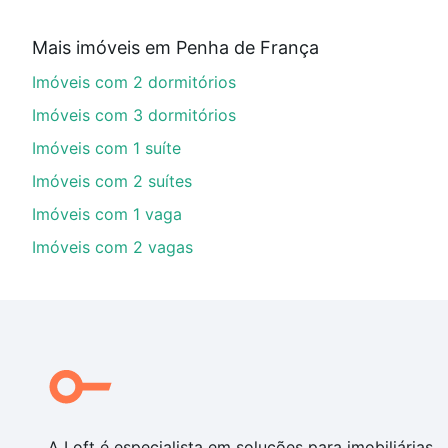
Qual o preço de Imóveis à venda em rua cinco de
Mais imóveis em Penha de França
Aqui na Loft temos a oferta ideal para você, com Imó
Imóveis com 2 dormitórios
opções de financiamento imobiliário as parcelas pod
veja em nosso portal
quanto custa comprar um apart
Imóveis com 3 dormitórios
até as chaves.
Imóveis com 1 suíte
Imóveis com 2 suítes
Imóveis com 1 vaga
Imóveis com 2 vagas
A Loft é especialista em soluções para imobiliárias,