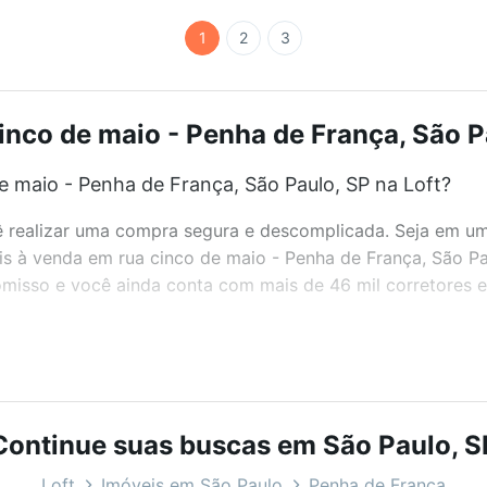
1
2
3
inco de maio - Penha de França, São Pa
 maio - Penha de França, São Paulo, SP na Loft?
realizar uma compra segura e descomplicada. Seja em um b
eis à venda em rua cinco de maio - Penha de França, São P
misso e você ainda conta com mais de 46 mil corretores e 
bairros e até condomínios favoritos. Você também pode usa
com o preço, metragem e comodidades, como piscina, aca
Continue suas buscas em São Paulo, S
a, São Paulo, SP ideal para você na Loft.
Loft
Imóveis em São Paulo
Penha de França