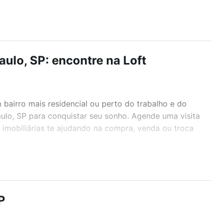
ulo, SP: encontre na Loft
airro mais residencial ou perto do trabalho e do
aulo, SP para conquistar seu sonho. Agende uma visita
imobiliárias te ajudando na compra, venda ou troca
r os filtros como quantidade de quartos, suítes, com
demia, salão de festas ou área verde e encontrar
P