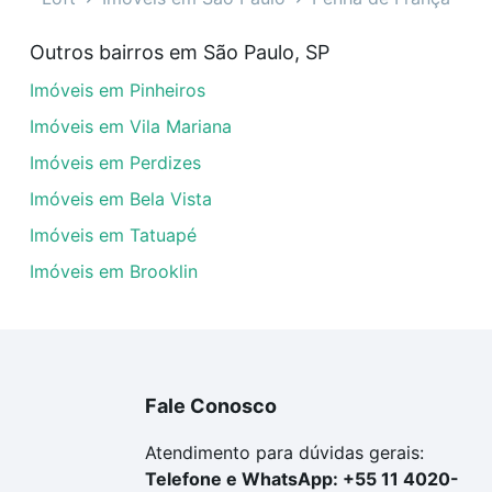
 maio - Penha de França, São Paulo, SP?
Outros bairros em São Paulo, SP
veis à venda em rua cinco de maio - Penha de França, São 
Imóveis em Pinheiros
em se adequar ao seu orçamento. Se ainda tem alguma dúv
amento
e conte com a gente para comprar o imóvel dos se
Imóveis em Vila Mariana
Imóveis em Perdizes
Imóveis em Bela Vista
Imóveis em Tatuapé
Imóveis em Brooklin
Fale Conosco
Atendimento para dúvidas gerais:
Telefone e WhatsApp: +55 11 4020-