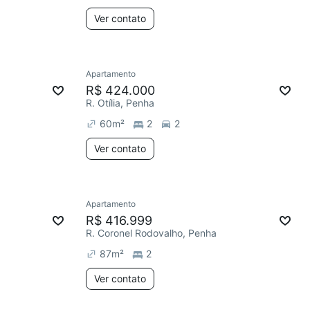
Ver contato
Apartamento
R$ 424.000
R. Otília, Penha
60
m²
2
2
Ver contato
Apartamento
R$ 416.999
R. Coronel Rodovalho, Penha
87
m²
2
Ver contato