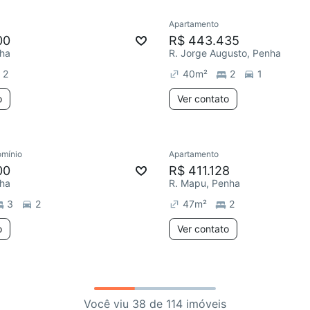
Apartamento
00
R$ 443.435
nha
R. Jorge Augusto, Penha
2
40
m²
2
1
o
Ver contato
mínio
Apartamento
00
R$ 411.128
nha
R. Mapu, Penha
3
2
47
m²
2
o
Ver contato
Você viu 38 de 114 imóveis