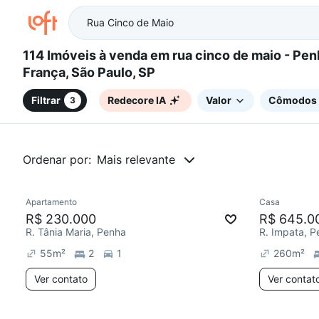
114 Imóveis à venda em rua cinco de maio - Penha de
França, São Paulo, SP
Filtrar
Redecore IA
Valor
Cômodos
3
Ordenar por:
Mais relevante
Apartamento
Casa
Redecorar
Redecor
R$ 230.000
R$ 645.0
R. Tânia Maria, Penha
R. Impata, P
55
m²
2
1
260
m²
Ver contato
Ver contat