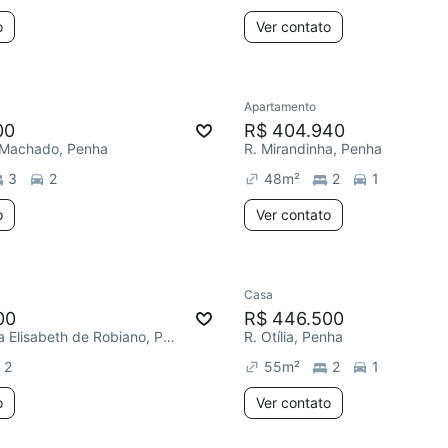
o
Ver contato
Apartamento
00
R$ 404.940
 Machado, Penha
R. Mirandinha, Penha
3
2
48
m²
2
1
o
Ver contato
Casa
00
R$ 446.500
Av. Condessa Elisabeth de Robiano, Penha
R. Otília, Penha
2
55
m²
2
1
o
Ver contato