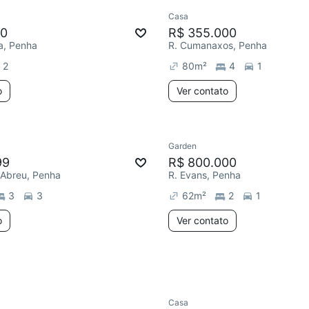
Casa
ar
Redecorar
00
R$ 355.000
a, Penha
R. Cumanaxos, Penha
2
80
m²
4
1
o
Ver contato
Garden
ar
Redecorar
99
R$ 800.000
 Abreu, Penha
R. Evans, Penha
3
3
62
m²
2
1
o
Ver contato
Casa