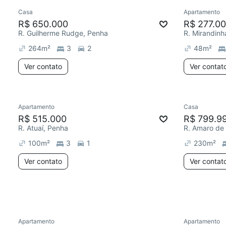
Casa
Apartamento
Redecor
R$ 650.000
R$ 277.0
R. Guilherme Rudge, Penha
R. Mirandinh
264
m²
3
2
48
m²
Ver contato
Ver contat
Apartamento
Casa
Redecorar
Redecor
R$ 515.000
R$ 799.9
R. Atuaí, Penha
R. Amaro de
100
m²
3
1
230
m²
Ver contato
Ver contat
Apartamento
Apartamento