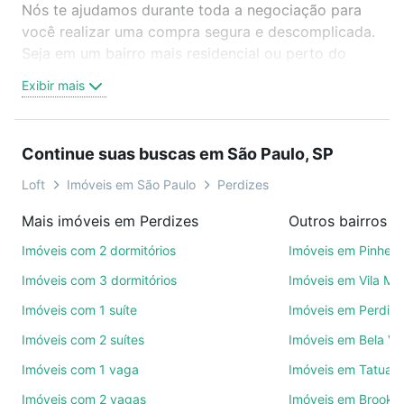
Nós te ajudamos durante toda a negociação para
você realizar uma compra segura e descomplicada.
Seja em um bairro mais residencial ou perto do
trabalho e do metrô, aqui você vai encontrar a
Exibir mais
oferta ideal de Imóveis à venda em avenida
pompeia - Perdizes, São Paulo, SP para conquistar
seu sonho. Agende uma visita presencial ou por
Continue suas buscas em São Paulo, SP
videochamada, é grátis, sem compromisso e você
ainda conta com mais de 46 mil corretores e
Loft
Imóveis em São Paulo
Perdizes
imobiliárias te ajudando na compra, venda ou troca
Mais imóveis em Perdizes
Outros bairros e
de imóveis.
Imóveis com 2 dormitórios
Imóveis em Pinheir
Como escolher um imóvel?
Imóveis com 3 dormitórios
Imóveis em Vila Ma
Use barra de busca no topo para pesquisar por
Imóveis com 1 suíte
Imóveis em Perdize
ruas, bairros e até condomínios favoritos. Você
Imóveis com 2 suítes
Imóveis em Bela Vi
também pode usar os filtros como quantidade de
quartos, suítes, com ou sem vaga de garagem para
Imóveis com 1 vaga
Imóveis em Tatuap
combinar perfeitamente com o preço, metragem e
Imóveis com 2 vagas
Imóveis em Brookli