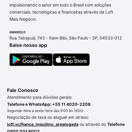
impulsionando o setor em todo o Brasil com soluções
Imóveis à venda em rua theodor herzi - Perdizes,
comerciais, tecnológicas e financeiras através da Loft
São Paulo, SP que custam a partir de R$ 0 e com
Mais Negócio.
nossas opções de financiamento imobiliário as
parcelas podem se adequar ao seu orçamento. Se
ENDEREÇO
ainda tem alguma dúvida dos custos envolvidos no
Rua Tabapuã, 743 - Itaim Bibi, São Paulo - SP, 04533-012
processo de compra, veja em nosso portal
quanto
Baixe nosso app
custa comprar um apartamento
e conte com a
gente para comprar o imóvel dos seus sonhos com
segurança e conforto. Loft, com você até as
chaves.
Fale Conosco
Atendimento para dúvidas gerais:
Telefone e WhatsApp: +55 11 4020-2208
Segunda-feira a sexta-feira das 9:00 às 18:00
Negociação de taxa ou aluguel em atraso:
loft.vc/fianca_inquilino_arealogada
ou através do
Telefone
0800 001 6003