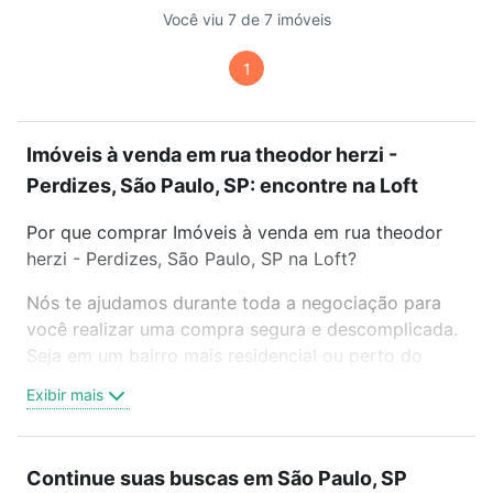
Você viu 7 de 7 imóveis
1
Imóveis à venda em rua theodor herzi -
Perdizes, São Paulo, SP: encontre na Loft
Por que comprar Imóveis à venda em rua theodor
herzi - Perdizes, São Paulo, SP na Loft?
Nós te ajudamos durante toda a negociação para
você realizar uma compra segura e descomplicada.
Seja em um bairro mais residencial ou perto do
trabalho e do metrô, aqui você vai encontrar a
Exibir mais
oferta ideal de Imóveis à venda em rua theodor
herzi - Perdizes, São Paulo, SP para conquistar seu
sonho. Agende uma visita presencial ou por
Continue suas buscas em São Paulo, SP
videochamada, é grátis, sem compromisso e você