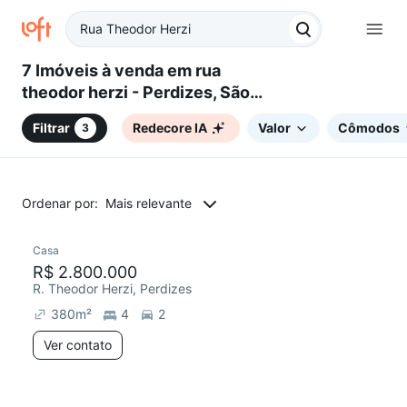
7 Imóveis à venda em rua
theodor herzi - Perdizes, São
Paulo, SP
Filtrar
Redecore IA
Valor
Cômodos
3
Ordenar por:
Mais relevante
Casa
Redecorar
R$ 2.800.000
R. Theodor Herzi, Perdizes
380
m²
4
2
Ver contato