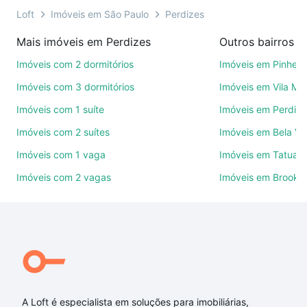
ainda conta com mais de 46 mil corretores e
Loft
Imóveis em São Paulo
Perdizes
imobiliárias te ajudando na compra, venda ou troca
Mais imóveis em Perdizes
Outros bairros e
de imóveis.
Imóveis com 2 dormitórios
Imóveis em Pinheir
Como escolher um imóvel?
Imóveis com 3 dormitórios
Imóveis em Vila Ma
Use barra de busca no topo para pesquisar por
Imóveis com 1 suíte
Imóveis em Perdize
ruas, bairros e até condomínios favoritos. Você
Imóveis com 2 suítes
Imóveis em Bela Vi
também pode usar os filtros como quantidade de
quartos, suítes, com ou sem vaga de garagem para
Imóveis com 1 vaga
Imóveis em Tatuap
combinar perfeitamente com o preço, metragem e
Imóveis com 2 vagas
Imóveis em Brookli
comodidades, como piscina, academia, salão de
festas ou área verde e encontrar Imóveis à venda
em rua theodor herzi - Perdizes, São Paulo, SP ideal
para você na Loft.
Qual o preço de Imóveis à venda em rua theodor
herzi - Perdizes, São Paulo, SP?
A Loft é especialista em soluções para imobiliárias,
Aqui na Loft temos a oferta ideal para você, com