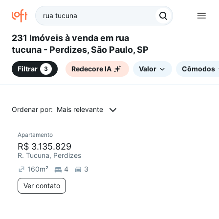
231 Imóveis à venda em rua
tucuna - Perdizes, São Paulo, SP
Filtrar
Redecore IA
Valor
Cômodos
3
Ordenar por:
Mais relevante
Apartamento
R$ 3.135.829
R. Tucuna, Perdizes
160
m²
4
3
Ver contato