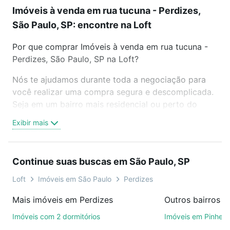
Imóveis à venda em rua tucuna - Perdizes,
São Paulo, SP: encontre na Loft
Por que comprar Imóveis à venda em rua tucuna -
Perdizes, São Paulo, SP na Loft?
Nós te ajudamos durante toda a negociação para
você realizar uma compra segura e descomplicada.
Seja em um bairro mais residencial ou perto do
trabalho e do metrô, aqui você vai encontrar a
Exibir mais
oferta ideal de Imóveis à venda em rua tucuna -
Perdizes, São Paulo, SP para conquistar seu sonho.
Agende uma visita presencial ou por videochamada,
Continue suas buscas em São Paulo, SP
é grátis, sem compromisso e você ainda conta com
mais de 46 mil corretores e imobiliárias te ajudando
Loft
Imóveis em São Paulo
Perdizes
na compra, venda ou troca de imóveis.
Mais imóveis em Perdizes
Outros bairros e
Como escolher um imóvel?
Imóveis com 2 dormitórios
Imóveis em Pinheir