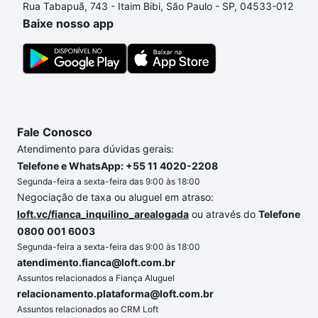
Rua Tabapuã, 743 - Itaim Bibi, São Paulo - SP, 04533-012
comprar um apartamento
e conte com a gente para
Baixe nosso app
comprar o imóvel dos seus sonhos com segurança e
conforto. Loft, com você até as chaves.
Fale Conosco
Atendimento para dúvidas gerais:
Telefone e WhatsApp: +55 11 4020-2208
Segunda-feira a sexta-feira das 9:00 às 18:00
Negociação de taxa ou aluguel em atraso:
loft.vc/fianca_inquilino_arealogada
ou através do
Telefone
0800 001 6003
Segunda-feira a sexta-feira das 9:00 às 18:00
atendimento.fianca@loft.com.br
Assuntos relacionados a Fiança Aluguel
relacionamento.plataforma@loft.com.br
Assuntos relacionados ao CRM Loft