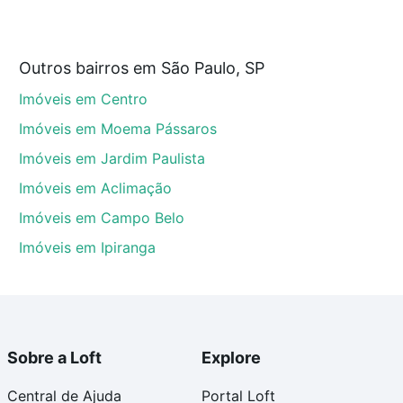
 custam a partir de R$ 0 e com nossas opções de
Outros bairros em São Paulo, SP
tos envolvidos no processo de compra, veja em nosso
Imóveis em Centro
egurança e conforto. Loft, com você até as chaves.
Imóveis em Moema Pássaros
Imóveis em Jardim Paulista
Imóveis em Aclimação
Imóveis em Campo Belo
Imóveis em Ipiranga
Sobre a Loft
Explore
Central de Ajuda
Portal Loft