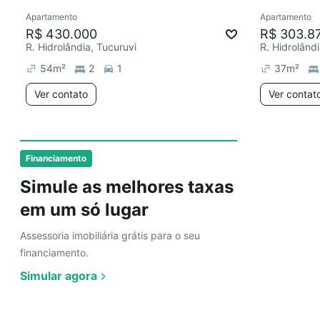
Apartamento
Apartamento
Redecorar
Redecor
R$ 430.000
R$ 303.8
R. Hidrolândia, Tucuruvi
R. Hidrolândi
54
m²
2
1
37
m²
Ver contato
Ver contat
Financiamento
Simule as melhores taxas
em um só lugar
Assessoria imobiliária grátis para o seu
financiamento.
Simular agora