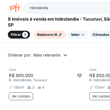
8 Imóveis à venda em hidrolandia - Tucuruvi, São Paulo,
SP
Filtrar
Redecore IA
Valor
Cômodos
3
Ordenar por:
Mais relevante
Casa
Casa
Chegou este mês
Redecor
R$ 900.000
R$ 850.0
R. Hidrolândia, Tucuruvi
R. Hidrolândi
180
m²
3
4
170
m²
Ver contato
Ver contat