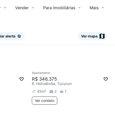
r
Vender
Para Imobiliárias
Mais
iar alerta
Ver mapa
Ver
Apartamento
Redecorar
R$ 346.375
R. Hidrolândia, Tucuruvi
45
m²
2
1
Ver contato