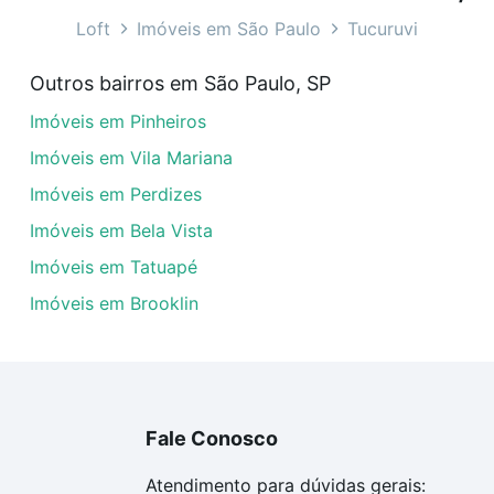
 Tucuruvi, São Paulo, SP?
Loft
Imóveis em São Paulo
Tucuruvi
veis à venda em hidrolandia - Tucuruvi, São Paulo, SP que
Outros bairros em São Paulo, SP
uar ao seu orçamento. Se ainda tem alguma dúvida dos cus
Imóveis em Pinheiros
 com a gente para comprar o imóvel dos seus sonhos com s
Imóveis em Vila Mariana
Imóveis em Perdizes
Imóveis em Bela Vista
Imóveis em Tatuapé
Imóveis em Brooklin
Fale Conosco
Atendimento para dúvidas gerais: