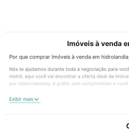
Imóveis à venda em
Por que comprar Imóveis à venda em hidrolandia 
Nós te ajudamos durante toda a negociação para você 
metrô, aqui você vai encontrar a oferta ideal de Imóv
por videochamada, é grátis, sem compromisso e você a
Como escolher um imóvel?
Exibir mais
Use barra de busca no topo para pesquisar por ruas, 
ou sem vaga de garagem para combinar perfeitamente 
Imóveis à venda em hidrolandia - Tucuruvi, São Paulo, 