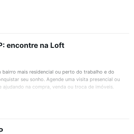
P: encontre na Loft
airro mais residencial ou perto do trabalho e do
onquistar seu sonho. Agende uma visita presencial ou
te ajudando na compra, venda ou troca de imóveis.
r os filtros como quantidade de quartos, suítes, com
demia, salão de festas ou área verde e encontrar
P