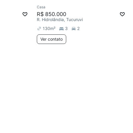
Ver
Casa
Redecorar
R$ 850.000
R. Hidrolândia, Tucuruvi
130
m²
3
2
Ver contato