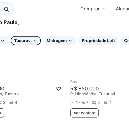
Comprar
Aluga
Tucuruvi
Metragem
Propriedade Loft
Cr
Casa
ar
00
R$ 850.000
a, Tucuruvi
R. Hidrolândia, Tucuruvi
3
4
170
m²
3
4
o
Ver contato