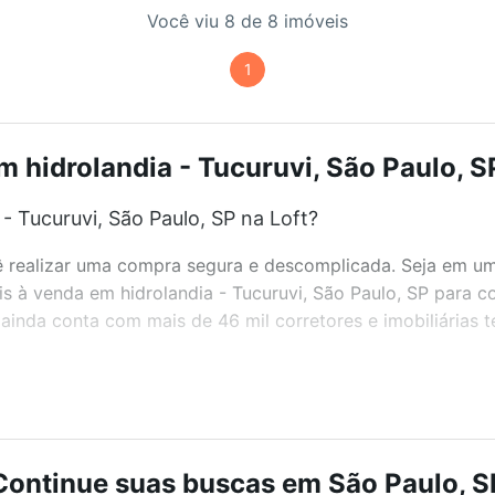
Você viu 8 de 8 imóveis
1
 hidrolandia - Tucuruvi, São Paulo, S
- Tucuruvi, São Paulo, SP na Loft?
realizar uma compra segura e descomplicada. Seja em um b
eis à venda em hidrolandia - Tucuruvi, São Paulo, SP para c
inda conta com mais de 46 mil corretores e imobiliárias 
bairros e até condomínios favoritos. Você também pode usa
com o preço, metragem e comodidades, como piscina, aca
SP ideal para você na Loft.
Continue suas buscas em São Paulo, S