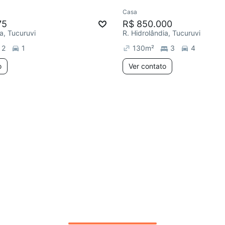
Casa
ar
Redecorar
75
R$ 850.000
a, Tucuruvi
R. Hidrolândia, Tucuruvi
2
1
130
m²
3
4
o
Ver contato