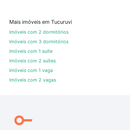
Qual o preço de Imóveis à venda em hidrolandia -
Aqui na Loft temos a oferta ideal para você, com Imó
Mais imóveis em Tucuruvi
financiamento imobiliário as parcelas podem se adeq
Imóveis com 2 dormitórios
portal
quanto custa comprar um apartamento
e conte
Imóveis com 3 dormitórios
Imóveis com 1 suíte
Imóveis com 2 suítes
Imóveis com 1 vaga
Imóveis com 2 vagas