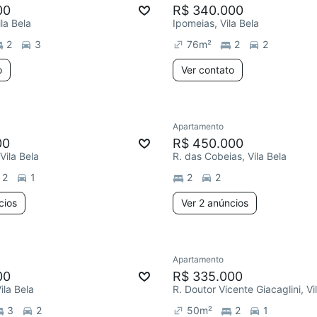
00
R$ 340.000
la Bela
Ipomeias, Vila Bela
2
3
76
m²
2
2
o
Ver contato
Apartamento
00
R$ 450.000
Vila Bela
R. das Cobeias, Vila Bela
2
1
2
2
cios
Ver 2 anúncios
Apartamento
00
R$ 335.000
ila Bela
R. Doutor Vicente Giacaglini, Vi
3
2
50
m²
2
1