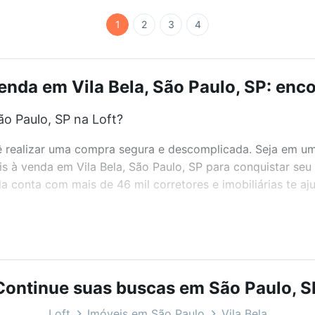
1
2
3
4
enda em Vila Bela, São Paulo, SP: enco
ão Paulo, SP na Loft?
realizar uma compra segura e descomplicada. Seja em um b
eis à venda em Vila Bela, São Paulo, SP para conquistar se
 conta com mais de 46 mil corretores e imobiliárias te a
bairros e até condomínios favoritos. Você também pode usa
com o preço, metragem e comodidades, como piscina, aca
 você na Loft.
Continue suas buscas em São Paulo, S
o Paulo, SP?
Loft
Imóveis em São Paulo
Vila Bela