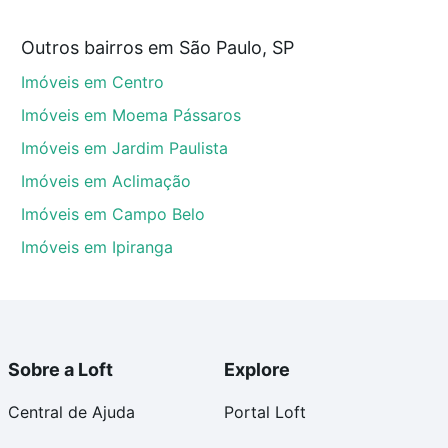
tir de R$ 0 e com nossas opções de financiamento
Outros bairros em São Paulo, SP
 no processo de compra, veja em nosso portal
quanto
Imóveis em Centro
nforto. Loft, com você até as chaves.
Imóveis em Moema Pássaros
Imóveis em Jardim Paulista
Imóveis em Aclimação
Imóveis em Campo Belo
Imóveis em Ipiranga
Sobre a Loft
Explore
Central de Ajuda
Portal Loft