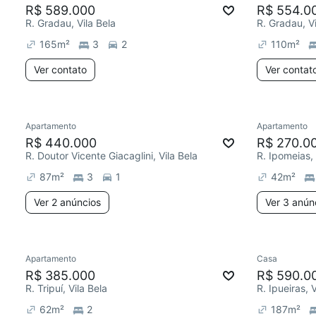
R$ 589.000
R$ 554.0
R. Gradau, Vila Bela
R. Gradau, Vi
165
m²
3
2
110
m²
Ver contato
Ver contat
Apartamento
Apartamento
R$ 440.000
R$ 270.0
R. Doutor Vicente Giacaglini, Vila Bela
R. Ipomeias, 
87
m²
3
1
42
m²
Ver 2 anúncios
Ver 3 anún
Apartamento
Casa
R$ 385.000
R$ 590.0
R. Tripuí, Vila Bela
R. Ipueiras, V
62
m²
2
187
m²