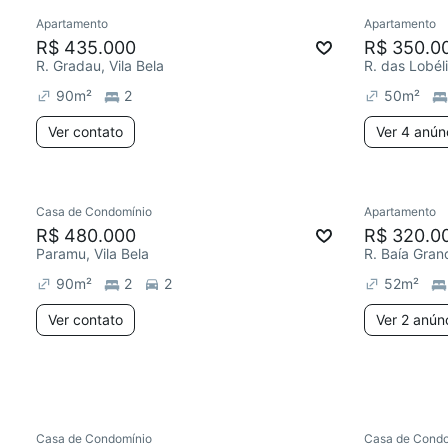
Apartamento
Apartamento
R$ 435.000
R$ 350.0
R. Gradau, Vila Bela
R. das Lobéli
90
m²
2
50
m²
Ver contato
Ver 4 anún
Casa de Condomínio
Apartamento
Redecor
R$ 480.000
R$ 320.0
Paramu, Vila Bela
R. Baía Grand
90
m²
2
2
52
m²
Ver contato
Ver 2 anún
Casa de Condomínio
Casa de Condo
Redecorar