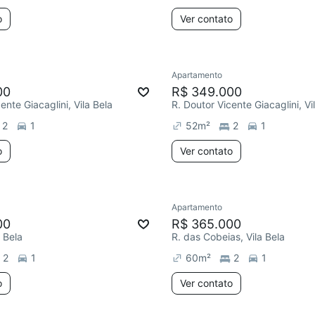
o
Ver contato
Apartamento
00
R$ 349.000
ente Giacaglini, Vila Bela
R. Doutor Vicente Giacaglini, Vi
2
1
52
m²
2
1
o
Ver contato
Apartamento
00
R$ 365.000
a Bela
R. das Cobeias, Vila Bela
2
1
60
m²
2
1
o
Ver contato