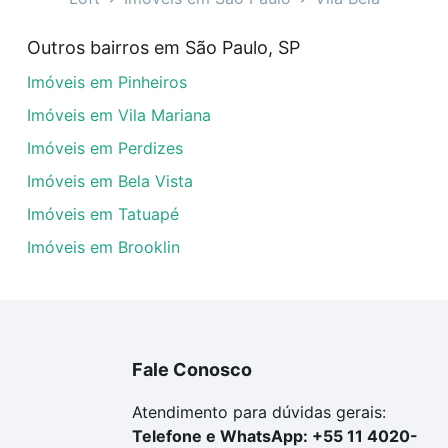
veis à venda em Vila Bela, São Paulo, SP que custam a par
Outros bairros em São Paulo, SP
amento. Se ainda tem alguma dúvida dos custos envolvidos
Imóveis em Pinheiros
ara comprar o imóvel dos seus sonhos com segurança e co
Imóveis em Vila Mariana
Imóveis em Perdizes
Imóveis em Bela Vista
Imóveis em Tatuapé
Imóveis em Brooklin
Fale Conosco
Atendimento para dúvidas gerais:
Telefone e WhatsApp: +55 11 4020-