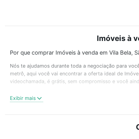
Imóveis à v
Por que comprar Imóveis à venda em Vila Bela, S
Nós te ajudamos durante toda a negociação para você 
metrô, aqui você vai encontrar a oferta ideal de Imóv
videochamada, é grátis, sem compromisso e você ainda
Como escolher um imóvel?
Exibir mais
Use barra de busca no topo para pesquisar por ruas, 
ou sem vaga de garagem para combinar perfeitamente 
Imóveis à venda em Vila Bela, São Paulo, SP ideal para
Qual o preço de Imóveis à venda em Vila Bela, Sã