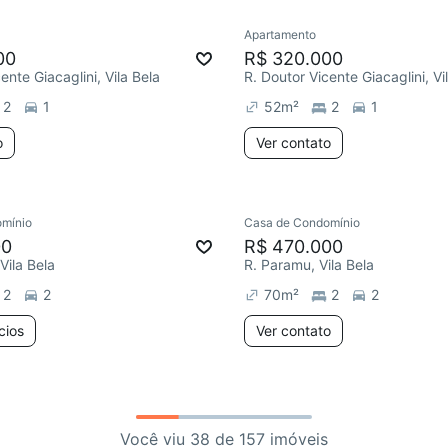
Apartamento
00
R$ 320.000
ente Giacaglini, Vila Bela
R. Doutor Vicente Giacaglini, Vi
2
1
52
m²
2
1
o
Ver contato
mínio
Casa de Condomínio
00
R$ 470.000
Vila Bela
R. Paramu, Vila Bela
2
2
70
m²
2
2
cios
Ver contato
Você viu 38 de 157 imóveis