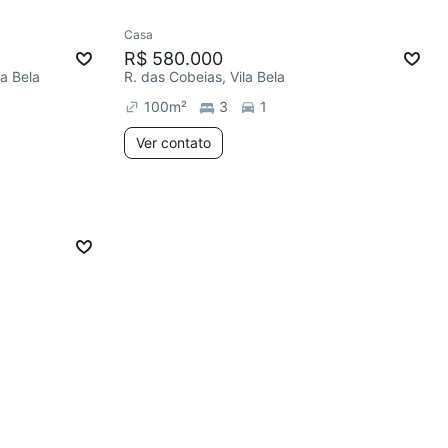
Casa
R$ 580.000
la Bela
R. das Cobeias, Vila Bela
100
m²
3
1
Ver contato