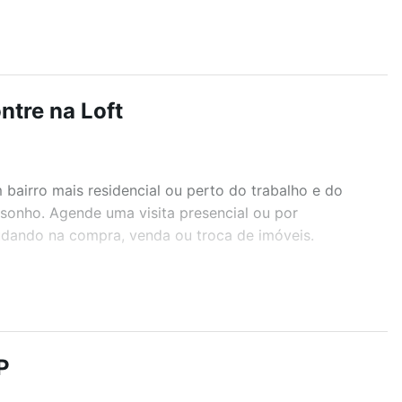
ntre na Loft
airro mais residencial ou perto do trabalho e do
u sonho. Agende uma visita presencial ou por
judando na compra, venda ou troca de imóveis.
r os filtros como quantidade de quartos, suítes, com
demia, salão de festas ou área verde e encontrar
P