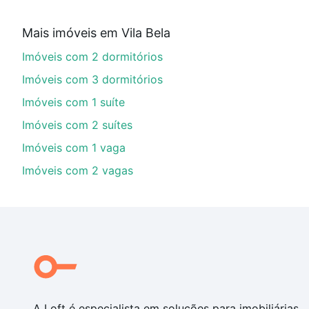
Aqui na Loft temos a oferta ideal para você, com Imó
Mais imóveis em Vila Bela
imobiliário as parcelas podem se adequar ao seu orç
Imóveis com 2 dormitórios
custa comprar um apartamento
e conte com a gente p
Imóveis com 3 dormitórios
Imóveis com 1 suíte
Imóveis com 2 suítes
Imóveis com 1 vaga
Imóveis com 2 vagas
A Loft é especialista em soluções para imobiliárias,