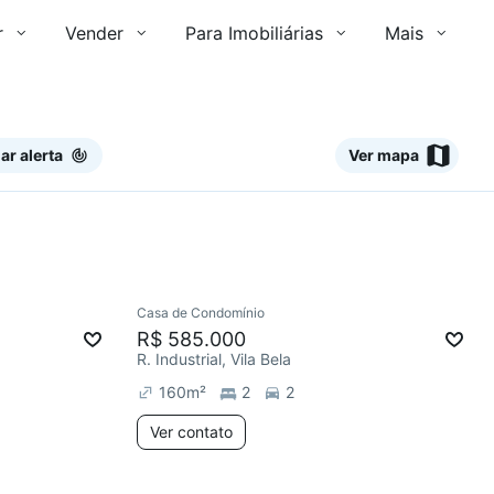
r
Vender
Para Imobiliárias
Mais
ar alerta
Ver mapa
Ver
Casa de Condomínio
R$ 585.000
R. Industrial, Vila Bela
160
m²
2
2
Ver contato
2 anúncios