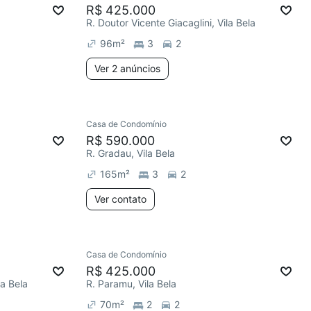
R$ 425.000
R. Doutor Vicente Giacaglini, Vila Bela
96
m²
3
2
Ver 2 anúncios
Casa de Condomínio
R$ 590.000
R. Gradau, Vila Bela
165
m²
3
2
Ver contato
Casa de Condomínio
R$ 425.000
la Bela
R. Paramu, Vila Bela
70
m²
2
2