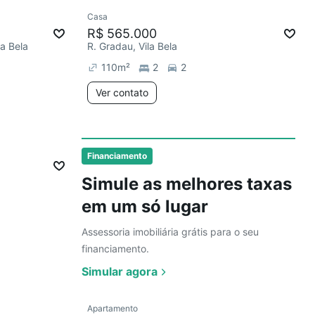
Ver
Casa
Chegou este mês
R$ 565.000
la Bela
R. Gradau, Vila Bela
110
m²
2
2
Ver contato
Ver mais sobre o imóvel
Financiamento
Simule as melhores taxas
em um só lugar
Assessoria imobiliária grátis para o seu
financiamento.
Simular agora
Ver
Apartamento