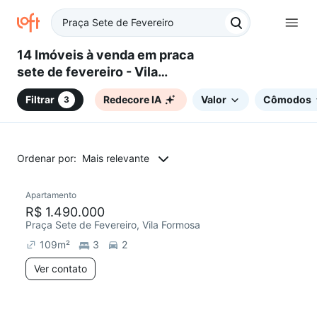
14 Imóveis à venda em praca
sete de fevereiro - Vila
Formosa, São Paulo, SP
Filtrar
Redecore IA
Valor
Cômodos
3
Ordenar por:
Mais relevante
Apartamento
Redecorar
R$ 1.490.000
Praça Sete de Fevereiro, Vila Formosa
109
m²
3
2
Ver contato