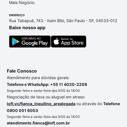
Mais Negócio.
e com nossas opções de financiamento imobiliário
as parcelas podem se adequar ao seu orçamento.
ENDEREÇO
Se ainda tem alguma dúvida dos custos envolvidos
Rua Tabapuã, 743 - Itaim Bibi, São Paulo - SP, 04533-012
no processo de compra, veja em nosso portal
Baixe nosso app
quanto custa comprar um apartamento
e conte com
a gente para comprar o imóvel dos seus sonhos
com segurança e conforto. Loft, com você até as
chaves.
Fale Conosco
Atendimento para dúvidas gerais:
Telefone e WhatsApp: +55 11 4020-2208
Segunda-feira a sexta-feira das 9:00 às 18:00
Negociação de taxa ou aluguel em atraso:
loft.vc/fianca_inquilino_arealogada
ou através do
Telefone
0800 001 6003
Segunda-feira a sexta-feira das 9:00 às 18:00
atendimento.fianca@loft.com.br