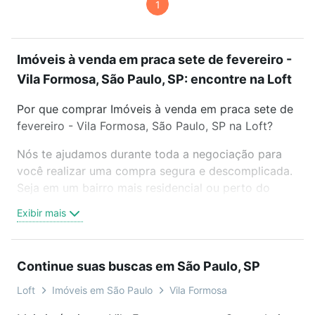
1
Imóveis à venda em praca sete de fevereiro -
Vila Formosa, São Paulo, SP: encontre na Loft
Por que comprar Imóveis à venda em praca sete de
fevereiro - Vila Formosa, São Paulo, SP na Loft?
Nós te ajudamos durante toda a negociação para
você realizar uma compra segura e descomplicada.
Seja em um bairro mais residencial ou perto do
trabalho e do metrô, aqui você vai encontrar a
Exibir mais
oferta ideal de Imóveis à venda em praca sete de
fevereiro - Vila Formosa, São Paulo, SP para
conquistar seu sonho. Agende uma visita presencial
Continue suas buscas em São Paulo, SP
ou por videochamada, é grátis, sem compromisso e
você ainda conta com mais de 46 mil corretores e
Loft
Imóveis em São Paulo
Vila Formosa
imobiliárias te ajudando na compra, venda ou troca