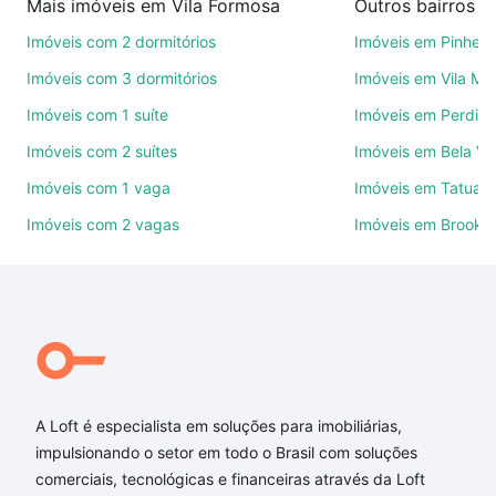
Mais imóveis em Vila Formosa
Outros bairros e
de imóveis.
Imóveis com 2 dormitórios
Imóveis em Pinheir
Como escolher um imóvel?
Imóveis com 3 dormitórios
Imóveis em Vila Ma
Use barra de busca no topo para pesquisar por
Imóveis com 1 suíte
Imóveis em Perdize
ruas, bairros e até condomínios favoritos. Você
Imóveis com 2 suítes
Imóveis em Bela Vi
também pode usar os filtros como quantidade de
quartos, suítes, com ou sem vaga de garagem para
Imóveis com 1 vaga
Imóveis em Tatuap
combinar perfeitamente com o preço, metragem e
Imóveis com 2 vagas
Imóveis em Brookli
comodidades, como piscina, academia, salão de
festas ou área verde e encontrar Imóveis à venda
em praca sete de fevereiro - Vila Formosa, São
Paulo, SP ideal para você na Loft.
Qual o preço de Imóveis à venda em praca sete de
fevereiro - Vila Formosa, São Paulo, SP?
A Loft é especialista em soluções para imobiliárias,
Aqui na Loft temos a oferta ideal para você, com
impulsionando o setor em todo o Brasil com soluções
Imóveis à venda em praca sete de fevereiro - Vila
comerciais, tecnológicas e financeiras através da Loft
Formosa, São Paulo, SP que custam a partir de R$ 0