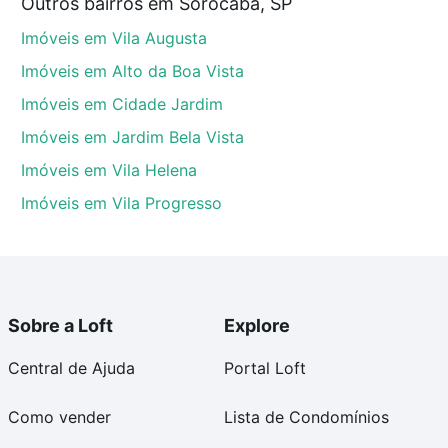
Outros bairros em Sorocaba, SP
 SP que custam a partir de R$ 0 e com nossas opções
Imóveis em Vila Augusta
custos envolvidos no processo de compra, veja em
s com segurança e conforto. Loft, com você até as
Imóveis em Alto da Boa Vista
Imóveis em Cidade Jardim
Imóveis em Jardim Bela Vista
Imóveis em Vila Helena
Imóveis em Vila Progresso
Sobre a Loft
Explore
Central de Ajuda
Portal Loft
Como vender
Lista de Condomínios