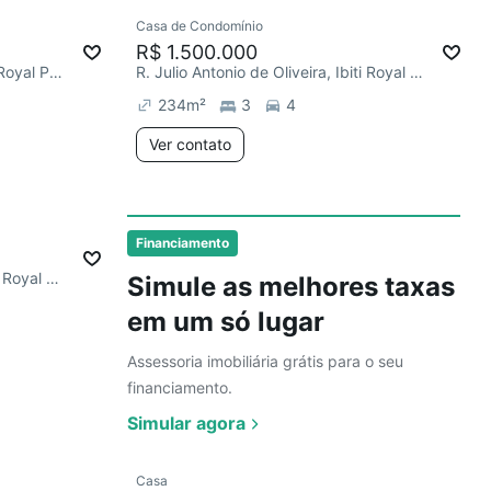
Ver
Casa de Condomínio
Redecorar
R$ 1.500.000
R. Hermes Tadeu Moraes, Ibiti Royal Park
R. Julio Antonio de Oliveira, Ibiti Royal Park
234
m²
3
4
Ver contato
Ver
Financiamento
R. Vidal Gomes da Silveira, Ibiti Royal Park
Simule as melhores taxas
em um só lugar
Assessoria imobiliária grátis para o seu
financiamento.
Simular agora
Ver
Casa