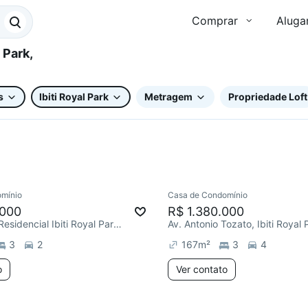
Comprar
Aluga
s
Ibiti Royal Park
Metragem
Propriedade Loft
mínio
Casa de Condomínio
.000
R$ 1.380.000
Condomínio Residencial Ibiti Royal Park, Ibiti Royal Park
Av. Antonio Tozato, Ibiti Royal 
3
2
167
m²
3
4
o
Ver contato