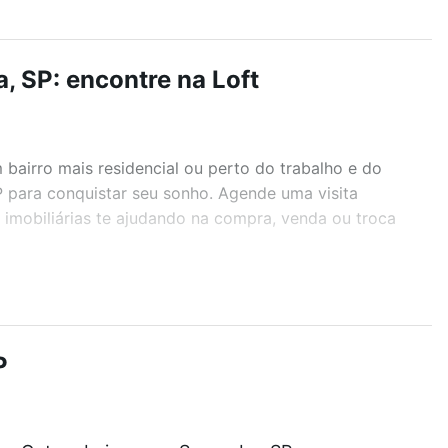
, SP: encontre na Loft
airro mais residencial ou perto do trabalho e do
P para conquistar seu sonho. Agende uma visita
imobiliárias te ajudando na compra, venda ou troca
r os filtros como quantidade de quartos, suítes, com
demia, salão de festas ou área verde e encontrar
P