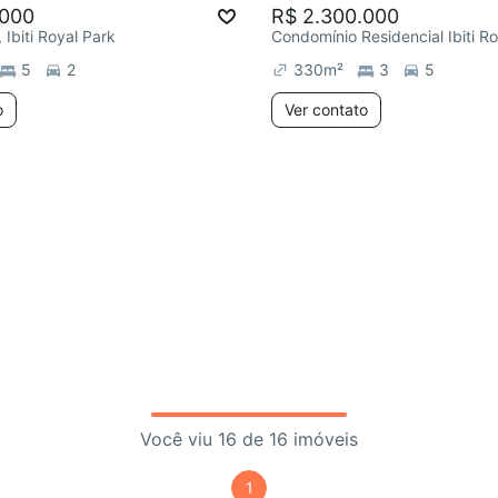
.000
R$ 2.300.000
i, Ibiti Royal Park
5
2
330
m²
3
5
o
Ver contato
Você viu 16 de 16 imóveis
1