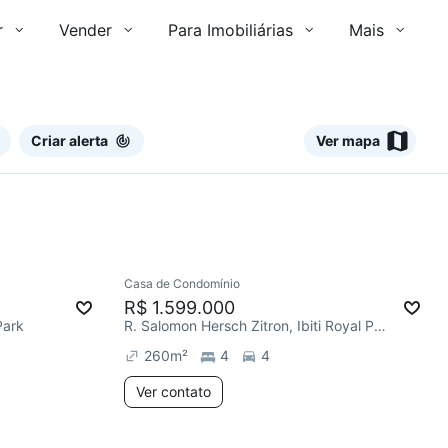
r
Vender
Para Imobiliárias
Mais
Criar alerta
Ver mapa
Ver
Casa de Condomínio
Chegou este mês
R$ 1.599.000
Park
R. Salomon Hersch Zitron, Ibiti Royal Park
260
m²
4
4
Ver contato