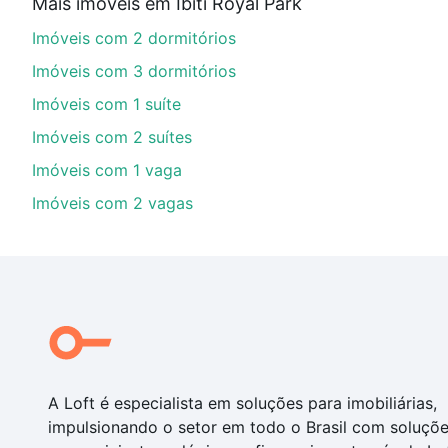
Mais imóveis em Ibiti Royal Park
Aqui na Loft temos a oferta ideal para você, com Imó
Imóveis com 2 dormitórios
de financiamento imobiliário as parcelas podem se a
nosso portal
quanto custa comprar um apartamento
e
Imóveis com 3 dormitórios
chaves.
Imóveis com 1 suíte
Imóveis com 2 suítes
Imóveis com 1 vaga
Imóveis com 2 vagas
A Loft é especialista em soluções para imobiliárias,
impulsionando o setor em todo o Brasil com soluçõ