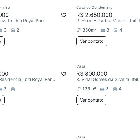
mínio
Casa de Condomínio
ar
Chegou este mês
000
R$ 2.650.000
ozato, Ibiti Royal Park
3
2
350
m²
3
4
o
Ver contato
Casa
000
R$ 800.000
Condomínio Residencial Ibiti Royal Park, Ibiti Royal Park
3
135
m²
3
4
o
Ver contato
Casa