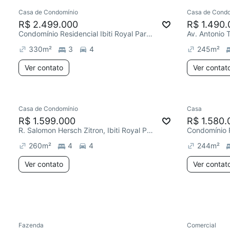
Casa de Condomínio
Casa de Condo
Redecorar
Redecor
R$ 2.499.000
R$ 1.490.
Condomínio Residencial Ibiti Royal Park, Ibiti Royal Park
Av. Antonio T
330
m²
3
4
245
m²
Ver contato
Ver contat
Casa de Condomínio
Casa
Chegou este mês
R$ 1.599.000
R$ 1.580.
R. Salomon Hersch Zitron, Ibiti Royal Park
260
m²
4
4
244
m²
Ver contato
Ver contat
Fazenda
Comercial