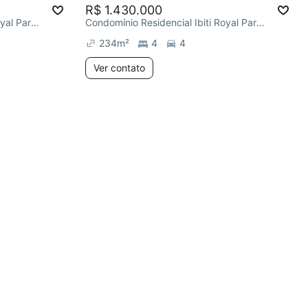
R$ 1.430.000
Condomínio Residencial Ibiti Royal Park, Ibiti Royal Park
Condomínio Residencial Ibiti Royal Park, Ibiti Royal Park
234
m²
4
4
Ver contato