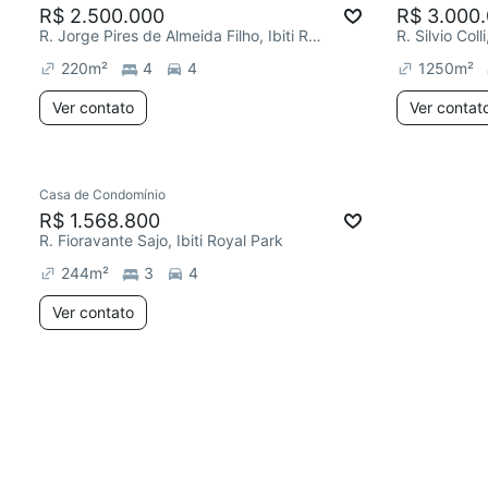
R$ 2.500.000
R$ 3.000
R. Jorge Pires de Almeida Filho, Ibiti Royal Park
R. Silvio Coll
220
m²
4
4
1250
m²
Ver contato
Ver contat
Casa de Condomínio
R$ 1.568.800
R. Fioravante Sajo, Ibiti Royal Park
244
m²
3
4
Ver contato