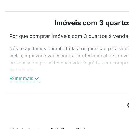
Imóveis com 3 quartos
Por que comprar Imóveis com 3 quartos à venda e
Nós te ajudamos durante toda a negociação para você 
metrô, aqui você vai encontrar a oferta ideal de Imóv
presencial ou por videochamada, é grátis, sem compro
de imóveis.
Exibir mais
Como escolher um imóvel?
Use barra de busca no topo para pesquisar por ruas, 
ou sem vaga de garagem para combinar perfeitamente 
Imóveis com 3 quartos à venda em Ibiti Royal Park, So
Qual o preço de Imóveis com 3 quartos à venda e