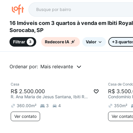
16 Imóveis com 3 quartos à venda em Ibiti Royal Park,
Sorocaba, SP
Filtrar
Redecore IA
Valor
+3 quarto
3
Ordenar por:
Mais relevante
Casa
Casa de Condo
R$ 2.500.000
R$ 3.500
R. Ana Maria de Jesus Santana, Ibiti Royal Park
360.00
m²
3
4
350
m²
Ver contato
Ver contat