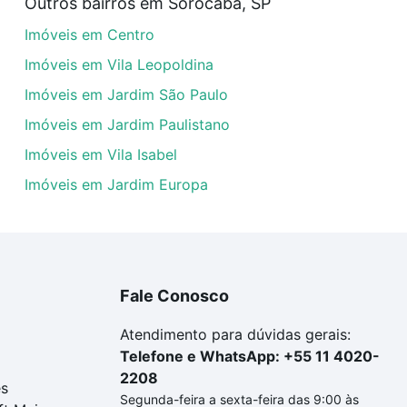
Outros bairros em Sorocaba, SP
veis com 3 quartos à venda em Ibiti Royal Park, Sorocaba,
Imóveis em Centro
dequar ao seu orçamento. Se ainda tem alguma dúvida dos 
 conte com a gente para comprar o imóvel dos seus sonho
Imóveis em Vila Leopoldina
Imóveis em Jardim São Paulo
Imóveis em Jardim Paulistano
Imóveis em Vila Isabel
Imóveis em Jardim Europa
Fale Conosco
Atendimento para dúvidas gerais:
Telefone e WhatsApp: +55 11 4020-
2208
es
Segunda-feira a sexta-feira das 9:00 às