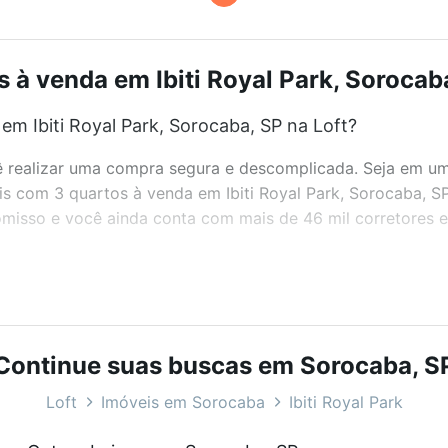
 à venda em Ibiti Royal Park, Sorocaba
m Ibiti Royal Park, Sorocaba, SP na Loft?
realizar uma compra segura e descomplicada. Seja em um b
eis com 3 quartos à venda em Ibiti Royal Park, Sorocaba, S
misso e você ainda conta com mais de 46 mil corretores e 
bairros e até condomínios favoritos. Você também pode usa
com o preço, metragem e comodidades, como piscina, aca
Continue suas buscas em Sorocaba, S
rocaba, SP ideal para você na Loft.
Loft
Imóveis em Sorocaba
Ibiti Royal Park
m Ibiti Royal Park, Sorocaba, SP?